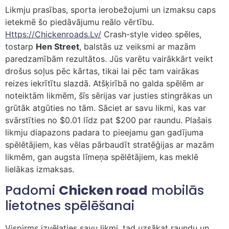
Likmju prasības, sporta ierobežojumi un izmaksu caps
ietekmē šo piedāvājumu reālo vērtību.
Https://chickenroads.lv/
Crash-style video spēles,
tostarp
Hen Street
, balstās uz veiksmi ar mazām
paredzamībām rezultātos. Jūs varētu vairākkārt veikt
drošus soļus pēc kārtas, tikai lai pēc tam vairākas
reizes iekrītītu slazdā. Atšķirībā no galda spēlēm ar
noteiktām likmēm, šīs sērijas var justies stingrākas un
grūtāk atgūties no tām. Sāciet ar savu likmi, kas var
svārstīties no $0.01 līdz pat $200 par raundu. Plašais
likmju diapazons padara to pieejamu gan gadījuma
spēlētājiem, kas vēlas pārbaudīt stratēģijas ar mazām
likmēm, gan augsta līmeņa spēlētājiem, kas meklē
lielākas izmaksas.
Padomi
Chicken road
mobilās
lietotnes spēlēšanai
Vispirms izvēlaties savu likmi, tad uzsākat raundu un