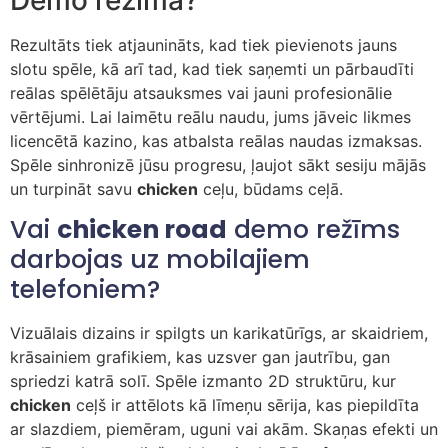
Rezultāts tiek atjaunināts, kad tiek pievienots jauns
slotu spēle, kā arī tad, kad tiek saņemti un pārbaudīti
reālas spēlētāju atsauksmes vai jauni profesionālie
vērtējumi. Lai laimētu reālu naudu, jums jāveic likmes
licencētā kazino, kas atbalsta reālas naudas izmaksas.
Spēle sinhronizē jūsu progresu, ļaujot sākt sesiju mājās
un turpināt savu
chicken
ceļu, būdams ceļā.
Vai
chicken road
demo režīms
darbojas uz mobilajiem
telefoniem?
Vizuālais dizains ir spilgts un karikatūrīgs, ar skaidriem,
krāsainiem grafikiem, kas uzsver gan jautrību, gan
spriedzi katrā solī. Spēle izmanto 2D struktūru, kur
chicken
ceļš ir attēlots kā līmeņu sērija, kas piepildīta
ar slazdiem, piemēram, uguni vai akām. Skaņas efekti un