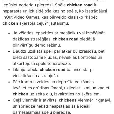
iegūsiet noderīgu pieredzi. Spēle
chicken road
ir
neparasta un izklaidējoša kazino spēle, ko izstrādājusi
InOut Video Games, kas pārveido klasisko “kāpēc
chicken
šķērsoja ceļu?” jautājumu.
Ja vēlaties iepazīties ar mehāniku vai izmēģināt
dažādas stratēģijas,
chicken road
piedāvā
pilnvērtīgu demo režīmu.
Daudzi uzskata spēli par atkarību izraisošu, bet
bieži sastopami kļūdas, neveiklas kontroles un
atkārtojoša spēle to ierobežo.
Likmju tabula
chicken road
balansē starp
vienkāršu un aizraujošu.
Pēc konta izveides un depozīta veikšanas
izvēlieties grūtības līmeni, uzlieciet likmi un vadiet
chicken
uz zelta olu, izvairoties no šķērsliem.
Ceļš vienmēr ir atvērts,
chickens
vienmēr ir gatavi,
un spriedze nekad neapstājas šajā ideāli
pārnēsājamajā spēļu pieredzē.