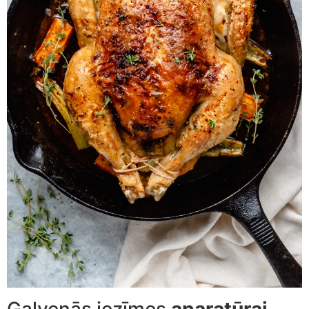
Galvenās iezīmes
aparatūrai