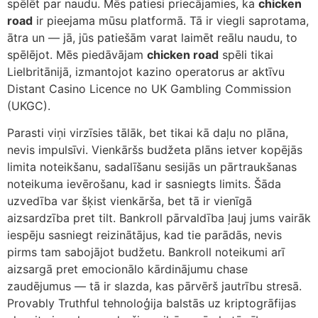
spēlēt par naudu. Mēs patiesi priecājamies, ka
chicken
road
ir pieejama mūsu platformā. Tā ir viegli saprotama,
ātra un — jā, jūs patiešām varat laimēt reālu naudu, to
spēlējot. Mēs piedāvājam
chicken road
spēli tikai
Lielbritānijā, izmantojot kazino operatorus ar aktīvu
Distant Casino Licence no UK Gambling Commission
(UKGC).
Parasti viņi virzīsies tālāk, bet tikai kā daļu no plāna,
nevis impulsīvi. Vienkāršs budžeta plāns ietver kopējās
limita noteikšanu, sadalīšanu sesijās un pārtraukšanas
noteikuma ievērošanu, kad ir sasniegts limits. Šāda
uzvedība var šķist vienkārša, bet tā ir vienīgā
aizsardzība pret tilt. Bankroll pārvaldība ļauj jums vairāk
iespēju sasniegt reizinātājus, kad tie parādās, nevis
pirms tam sabojājot budžetu. Bankroll noteikumi arī
aizsargā pret emocionālo kārdinājumu chase
zaudējumus — tā ir slazda, kas pārvērš jautrību stresā.
Provably Truthful tehnoloģija balstās uz kriptogrāfijas