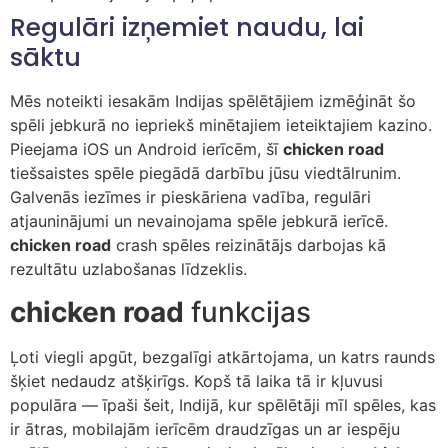
Regulāri izņemiet naudu, lai
sāktu
Mēs noteikti iesakām Indijas spēlētājiem izmēģināt šo
spēli jebkurā no iepriekš minētajiem ieteiktajiem kazino.
Pieejama iOS un Android ierīcēm, šī
chicken road
tiešsaistes spēle piegādā darbību jūsu viedtālrunim.
Galvenās iezīmes ir pieskāriena vadība, regulāri
atjauninājumi un nevainojama spēle jebkurā ierīcē.
chicken road
crash spēles reizinātājs darbojas kā
rezultātu uzlabošanas līdzeklis.
chicken road
funkcijas
Ļoti viegli apgūt, bezgalīgi atkārtojama, un katrs raunds
šķiet nedaudz atšķirīgs. Kopš tā laika tā ir kļuvusi
populāra — īpaši šeit, Indijā, kur spēlētāji mīl spēles, kas
ir ātras, mobilajām ierīcēm draudzīgas un ar iespēju