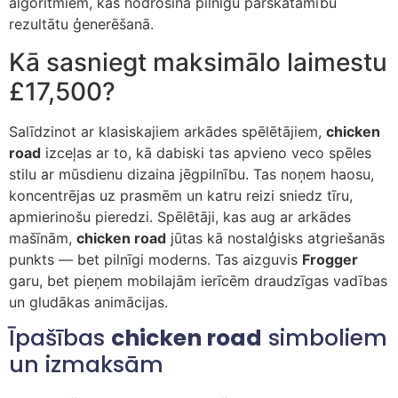
algoritmiem, kas nodrošina pilnīgu pārskatāmību
rezultātu ģenerēšanā.
Kā sasniegt maksimālo laimestu
£17,500?
Salīdzinot ar klasiskajiem arkādes spēlētājiem,
chicken
road
izceļas ar to, kā dabiski tas apvieno veco spēles
stilu ar mūsdienu dizaina jēgpilnību. Tas noņem haosu,
koncentrējas uz prasmēm un katru reizi sniedz tīru,
apmierinošu pieredzi. Spēlētāji, kas aug ar arkādes
mašīnām,
chicken road
jūtas kā nostalģisks atgriešanās
punkts — bet pilnīgi moderns. Tas aizguvis
Frogger
garu, bet pieņem mobilajām ierīcēm draudzīgas vadības
un gludākas animācijas.
Īpašības
chicken road
simboliem
un izmaksām