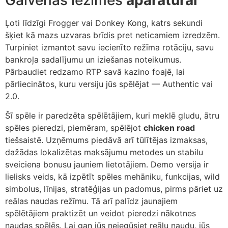
Ļoti līdzīgi Frogger vai Donkey Kong, katrs sekundi
šķiet kā mazs uzvaras brīdis pret neticamiem izredzēm.
Turpiniet izmantot savu iecienīto režīma rotāciju, savu
bankroļa sadalījumu un iziešanas noteikumus.
Pārbaudiet redzamo RTP savā kazino foajē, lai
pārliecinātos, kuru versiju jūs spēlējat — Authentic vai
2.0.
Šī spēle ir paredzēta spēlētājiem, kuri meklē gludu, ātru
spēles pieredzi, piemēram, spēlējot
chicken road
tiešsaistē. Uzņēmums piedāvā arī tūlītējas izmaksas,
dažādas lokalizētas maksājumu metodes un stabilu
sveiciena bonusu jauniem lietotājiem. Demo versija ir
lielisks veids, kā izpētīt spēles mehāniku, funkcijas, wild
simbolus, līnijas, stratēģijas un padomus, pirms pāriet uz
reālas naudas režīmu. Tā arī palīdz jaunajiem
spēlētājiem praktizēt un veidot pieredzi nākotnes
naudas spēlēs. Lai gan jūs neiegūsiet reālu naudu, jūs