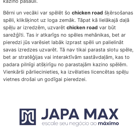
kazino pasauli.
Bērni un vecāki var spēlēt šo
chicken road
šķērsošanas
spēli, klikšķinot uz loga zemāk. Tāpat kā lielākajā daļā
spēļu ar izredzēm, uzvarēt
chicken road
var būt
sarežģīti. Tas ir atkarīgs no spēles mehānikas, bet ar
pieredzi jūs varēsiet labāk izprast spēli un palielināt
savas izredzes uzvarēt. Tā nav tikai parasta slotu spēle,
bet ar stratēģijas vai interaktīvām sastāvdaļām, kas to
padara pilnīgi atšķirīgu no parastajām kazino spēlēm.
Vienkārši pārliecinieties, ka izvēlaties licencētas spēļu
vietnes drošai un godīgai pieredzei.