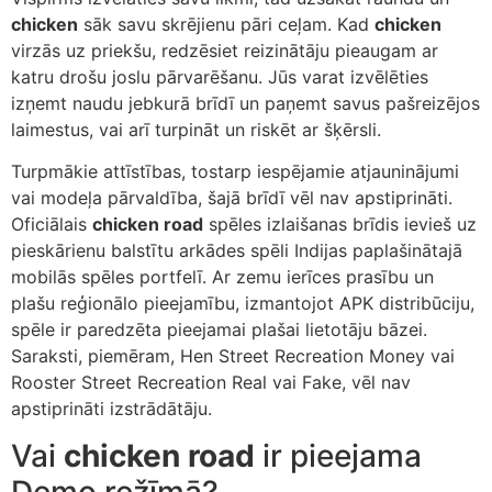
chicken
sāk savu skrējienu pāri ceļam. Kad
chicken
virzās uz priekšu, redzēsiet reizinātāju pieaugam ar
katru drošu joslu pārvarēšanu. Jūs varat izvēlēties
izņemt naudu jebkurā brīdī un paņemt savus pašreizējos
laimestus, vai arī turpināt un riskēt ar šķērsli.
Turpmākie attīstības, tostarp iespējamie atjauninājumi
vai modeļa pārvaldība, šajā brīdī vēl nav apstiprināti.
Oficiālais
chicken road
spēles izlaišanas brīdis ievieš uz
pieskārienu balstītu arkādes spēli Indijas paplašinātajā
mobilās spēles portfelī. Ar zemu ierīces prasību un
plašu reģionālo pieejamību, izmantojot APK distribūciju,
spēle ir paredzēta pieejamai plašai lietotāju bāzei.
Saraksti, piemēram, Hen Street Recreation Money vai
Rooster Street Recreation Real vai Fake, vēl nav
apstiprināti izstrādātāju.
Vai
chicken road
ir pieejama
Demo režīmā?