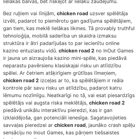
lielākas balvas, bet riskējot ar lielāku zaudējumu.
Bez ruļļiem vai līnijām,
chicken road
uzsver spēlētāja
izvēli, padarot to piemērotu gan gadījuma spēlētājiem,
gan tiem, kas meklē lielākas likmes. Tā provably truthful
tehnoloģija, mobilā saderība un skaidra izmaksu
struktūra ir ātri padarījušas to par iecienītu online
kazino entuziastu vidū.
chicken road 2
no InOut Games
ir jauna un aizraujoša kazino mini-spēle, kas piedāvā
neparastu pavērsienu klasiskajai risku un atlīdzību
spēlei. Ar četriem atšķirīgiem grūtības līmeņiem,
chicken road 2
izceļas ar to, ka spēlētājiem ir reāla
kontrole pār savu risku un atlīdzību, padarot katru
lēmumu nozīmīgu. Neatkarīgi no tā, vai esat piesardzīgs
spēlētājs vai augsta riska meklētājs,
chicken road 2
piedāvā unikālu interaktīvu pieredzi, kas ir gan
izklaidējoša, gan potenciāli ienesīga. Sagatavojieties
savvaļas pieredzei ar
chicken road
, jaunāko crash spēļu
sensāciju no Inout Games, kas pārņem tiešsaistes