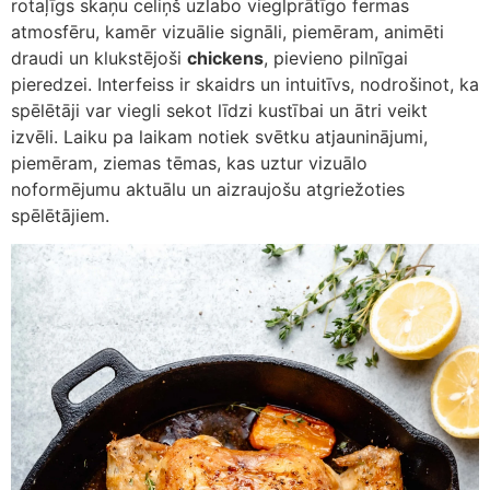
rotaļīgs skaņu celiņš uzlabo vieglprātīgo fermas
atmosfēru, kamēr vizuālie signāli, piemēram, animēti
draudi un klukstējoši
chickens
, pievieno pilnīgai
pieredzei. Interfeiss ir skaidrs un intuitīvs, nodrošinot, ka
spēlētāji var viegli sekot līdzi kustībai un ātri veikt
izvēli. Laiku pa laikam notiek svētku atjauninājumi,
piemēram, ziemas tēmas, kas uztur vizuālo
noformējumu aktuālu un aizraujošu atgriežoties
spēlētājiem.