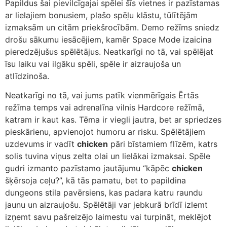
Papildus šai pievilcīgajai spēlei šīs vietnes ir pazīstamas
ar lielajiem bonusiem, plašo spēļu klāstu, tūlītējām
izmaksām un citām priekšrocībām. Demo režīms sniedz
drošu sākumu iesācējiem, kamēr Space Mode izaicina
pieredzējušus spēlētājus. Neatkarīgi no tā, vai spēlējat
īsu laiku vai ilgāku spēli, spēle ir aizraujoša un
atlīdzinoša.
Neatkarīgi no tā, vai jums patīk vienmērīgais Ērtās
režīma temps vai adrenalīna vilnis Hardcore režīmā,
katram ir kaut kas. Tēma ir viegli jautra, bet ar spriedzes
pieskārienu, apvienojot humoru ar risku. Spēlētājiem
uzdevums ir vadīt
chicken
pāri bīstamiem flīzēm, katrs
solis tuvina viņus zelta olai un lielākai izmaksai. Spēle
gudri izmanto pazīstamo jautājumu “kāpēc
chicken
šķērsoja ceļu?”, kā tās pamatu, bet to papildina
dungeons stila pavērsiens, kas padara katru raundu
jaunu un aizraujošu. Spēlētāji var jebkurā brīdī izlemt
izņemt savu pašreizējo laimestu vai turpināt, meklējot