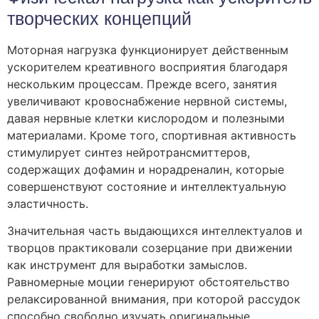
творческих концепций
Моторная нагрузка функционирует действенным
ускорителем креативного восприятия благодаря
нескольким процессам. Прежде всего, занятия
увеличивают кровоснабжение нервной системы,
давая нервные клетки кислородом и полезными
материалами. Кроме того, спортивная активность
стимулирует синтез нейротрансмиттеров,
содержащих дофамин и норадреналин, которые
совершенствуют состояние и интеллектуальную
эластичность.
Значительная часть выдающихся интеллектуалов и
творцов практиковали созерцание при движении
как инструмент для выработки замыслов.
Равномерные моции генерируют обстоятельство
релаксированной внимания, при которой рассудок
способно свободно изучать оригинальные