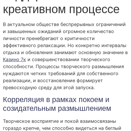
креативном процессе
В актуальном обществе беспрерывных ограничений
и завышенных ожиданий огромное количество
личности пренебрегают о критичности
эффективного релаксации. Но конкретно интервалы
отдыха и обновления занимают основную значение в
Казино 7к
и совершенствовании творческого
способности. Процессы творческого размышления
нуждаются четких требований для собственного
реализации, и восстановление формирует
превосходную среду для этой запуска.
Корреляция в рамках покоем и
созидательным размышлением
Творческое восприятие и покой взаимосвязаны
гораздо крепче, чем способно видеться на беглый