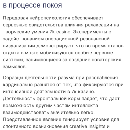
в процессе покоя
Передовая нейропсихология обеспечивает
серьезные свидетельства влияния релаксации на
творческие умения 7k casino. Эксперименты с
задействованием операционной резонансной
визуализации демонстрируют, что во время этапов
отдыха в мозге мобилизуются особые нервные
системы, занимающиеся за создание новаторских
замыслов.
Образцы деятельности разума при расслабления
кардинально разнятся от тех, что фиксируются при
интенсивной деятельности в 7к казино.
Деятельность фронтальной коры падает, что дает
возможность другим частям интеллекта
взаимодействовать значительно легко.
Представленное явление генерирует условия для
спонтанного возникновения creative insights и