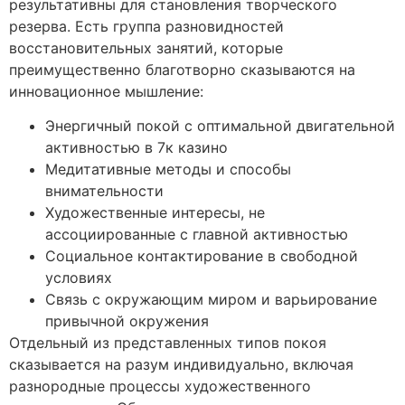
результативны для становления творческого
резерва. Есть группа разновидностей
восстановительных занятий, которые
преимущественно благотворно сказываются на
инновационное мышление:
Энергичный покой с оптимальной двигательной
активностью в 7к казино
Медитативные методы и способы
внимательности
Художественные интересы, не
ассоциированные с главной активностью
Социальное контактирование в свободной
условиях
Связь с окружающим миром и варьирование
привычной окружения
Отдельный из представленных типов покоя
сказывается на разум индивидуально, включая
разнородные процессы художественного