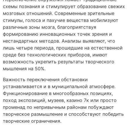
схемы познания и стимулирует образование свежих
мозговых отношений. Современные зрительные
стимулы, голоса и пахучие вещества мобилизуют
различные зоны мозга, благоприятствуя
формированию инновационных точек зрения и
нестандартных методов. Анализы выявляют, что
лишь четыре периода, прошедшие на естественной
среде без технологических приборов, имеют
возможность укрепить результаты творческого
мышления на 50%.
Важность переключения обстановки
устанавливается и в муниципальной атмосфере.
Функционирование в многообразных позициях,
поход экспозиций, музеев, казино 7к или просто
променад по непривычным районам побуждают
творческое размышление и способствуют победить
творческие ограничения.