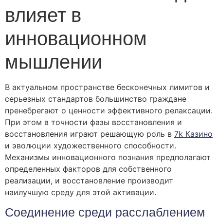
влияет в
инновационном
мышлении
В актуальном пространстве бесконечных лимитов и
серьезных стандартов большинство граждане
пренебрегают о ценности эффективного релаксации.
При этом в точности фазы восстановления и
восстановления играют решающую роль в
7k Казино
и эволюции художественного способности.
Механизмы инновационного познания предполагают
определенных факторов для собственного
реализации, и восстановление производит
наилучшую среду для этой активации.
Соединение среди расслаблением