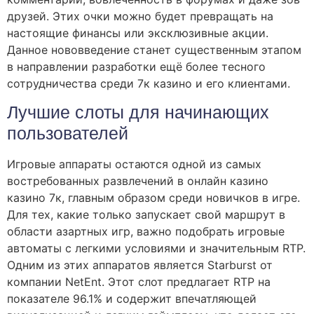
друзей. Этих очки можно будет превращать на
настоящие финансы или эксклюзивные акции.
Данное нововведение станет существенным этапом
в направлении разработки ещё более тесного
сотрудничества среди 7к казино и его клиентами.
Лучшие слоты для начинающих
пользователей
Игровые аппараты остаются одной из самых
востребованных развлечений в онлайн казино
казино 7к, главным образом среди новичков в игре.
Для тех, какие только запускает свой маршрут в
области азартных игр, важно подобрать игровые
автоматы с легкими условиями и значительным RTP.
Одним из этих аппаратов является Starburst от
компании NetEnt. Этот слот предлагает RTP на
показателе 96.1% и содержит впечатляющей