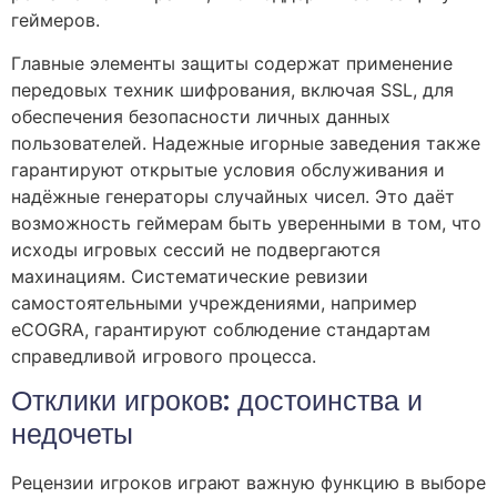
геймеров.
Главные элементы защиты содержат применение
передовых техник шифрования, включая SSL, для
обеспечения безопасности личных данных
пользователей. Надежные игорные заведения также
гарантируют открытые условия обслуживания и
надёжные генераторы случайных чисел. Это даёт
возможность геймерам быть уверенными в том, что
исходы игровых сессий не подвергаются
махинациям. Систематические ревизии
самостоятельными учреждениями, например
eCOGRA, гарантируют соблюдение стандартам
справедливой игрового процесса.
Отклики игроков: достоинства и
недочеты
Рецензии игроков играют важную функцию в выборе