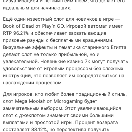
визуализацией и легким геймплеем, что делает его
идеальным для начинающих.
Ещё один известный слот для новичков в игре —
Book of Dead от Play’n GO. Игровой автомат имеет
RTP 96.21% и обеспечивает захватывающие
призовые раунды с бесплатными вращениями.
Визуальные эффекты и тематика старинного Египта
делают слот не только прибыльной, но и
увлекательной. Новенькие казино 7к могут получать
удовольствие от игровым процессом без сложных
инструкций, что позволяет им сосредоточиться на
наслаждении процессом.
Для игроков, кто любит более традиционный стиль,
слот Mega Moolah от Microgaming будет
замечательным выбором. Этот увеличивающийся
слот с джекпотом знаменит своими большими
выплатами и простотой игры. Процент возврата
составляет 88.12%, но перспектива получить