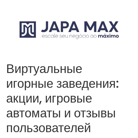
Виртуальные
игорные заведения:
акции, игровые
автоматы и отзывы
пользователей