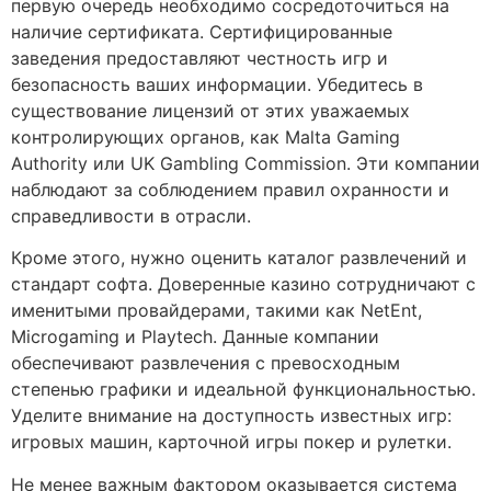
первую очередь необходимо сосредоточиться на
наличие сертификата. Сертифицированные
заведения предоставляют честность игр и
безопасность ваших информации. Убедитесь в
существование лицензий от этих уважаемых
контролирующих органов, как Malta Gaming
Authority или UK Gambling Commission. Эти компании
наблюдают за соблюдением правил охранности и
справедливости в отрасли.
Кроме этого, нужно оценить каталог развлечений и
стандарт софта. Доверенные казино сотрудничают с
именитыми провайдерами, такими как NetEnt,
Microgaming и Playtech. Данные компании
обеспечивают развлечения с превосходным
степенью графики и идеальной функциональностью.
Уделите внимание на доступность известных игр:
игровых машин, карточной игры покер и рулетки.
Не менее важным фактором оказывается система