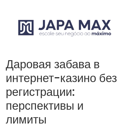
Даровая забава в
интернет-казино без
регистрации:
перспективы и
лимиты