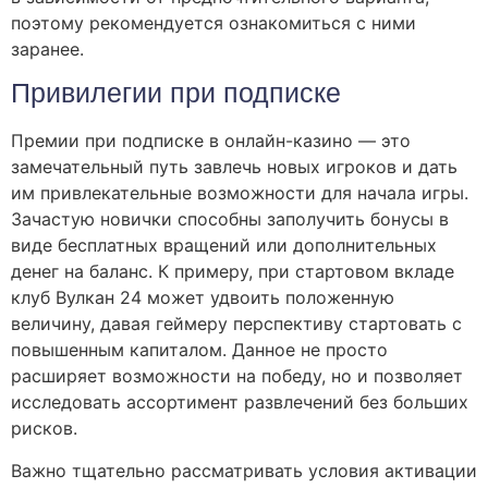
поэтому рекомендуется ознакомиться с ними
заранее.
Привилегии при подписке
Премии при подписке в онлайн-казино — это
замечательный путь завлечь новых игроков и дать
им привлекательные возможности для начала игры.
Зачастую новички способны заполучить бонусы в
виде бесплатных вращений или дополнительных
денег на баланс. К примеру, при стартовом вкладе
клуб Вулкан 24 может удвоить положенную
величину, давая геймеру перспективу стартовать с
повышенным капиталом. Данное не просто
расширяет возможности на победу, но и позволяет
исследовать ассортимент развлечений без больших
рисков.
Важно тщательно рассматривать условия активации