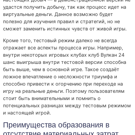
удастся получить добычу, так как процесс идет на
виртуальные деньги. Данное возможно будет
полезно для изучения правил и стратегий, но не
сможет заменить истинных чувств от живой игры.
Кроме того, тестовый режим далеко не всегда
отражает все аспекты процесса игры. Например,
внутри некоторых игровых клубах клуб Вулкан 24
шанс выигрыша внутри тестовой версии способна
быть выше, чем в основной игре. Такое создаёт
ложное впечатление о несложности триумфа и
способно привести к огорчению при переходе на
игру на реальные деньги. Поэтому пользователям
стоит быть внимательными и помнить о
потенциальных разницах между тестовым режимом
и настоящей игрой.
Преимущества образования в
отсутствие материальных затрат