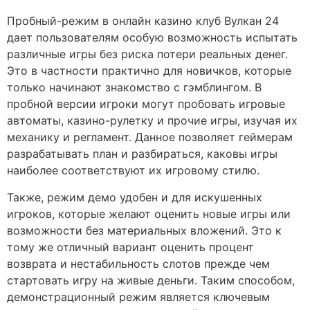
Пробный-режим в онлайн казино клуб Вулкан 24
дает пользователям особую возможность испытать
различные игры без риска потери реальных денег.
Это в частности практично для новичков, которые
только начинают знакомство с гэмблингом. В
пробной версии игроки могут пробовать игровые
автоматы, казино-рулетку и прочие игры, изучая их
механику и регламент. Данное позволяет геймерам
разрабатывать план и разбираться, каковы игры
наиболее соответствуют их игровому стилю.
Также, режим демо удобен и для искушенных
игроков, которые желают оценить новые игры или
возможности без материальных вложений. Это к
тому же отличный вариант оценить процент
возврата и нестабильность слотов прежде чем
стартовать игру на живые деньги. Таким способом,
демонстрационный режим является ключевым