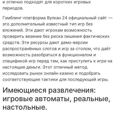
и отлично подходят для коротких игровых
периодов.
Гэмблинг-платформа Вулкан 24 официальный сайт —
это дополнительный известный тип игр без
вложений. Эти дают игрокам возможность
проверить везение без риска лишения фактических
средств. Эти ресурсы дают демо-версии
распространённых слотов и игр за столом, что даёт
возможность разобраться в функционалом и
спецификой игр перед тем, как приступить к игре на
настоящие деньги. Этот отличный метод
исследовать рынок онлайн казино и подобрать
соответствующие тактики для последующей игры.
Имеющиеся развлечения:
игровые автоматы, реальные,
настольные.