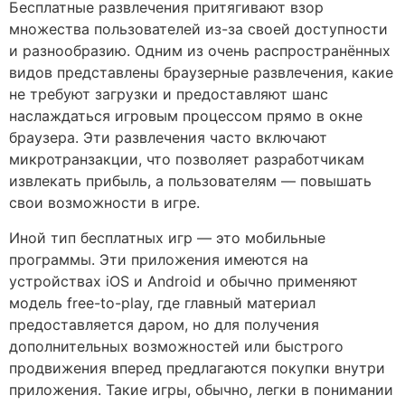
Бесплатные развлечения притягивают взор
множества пользователей из-за своей доступности
и разнообразию. Одним из очень распространённых
видов представлены браузерные развлечения, какие
не требуют загрузки и предоставляют шанс
наслаждаться игровым процессом прямо в окне
браузера. Эти развлечения часто включают
микротранзакции, что позволяет разработчикам
извлекать прибыль, а пользователям — повышать
свои возможности в игре.
Иной тип бесплатных игр — это мобильные
программы. Эти приложения имеются на
устройствах iOS и Android и обычно применяют
модель free-to-play, где главный материал
предоставляется даром, но для получения
дополнительных возможностей или быстрого
продвижения вперед предлагаются покупки внутри
приложения. Такие игры, обычно, легки в понимании