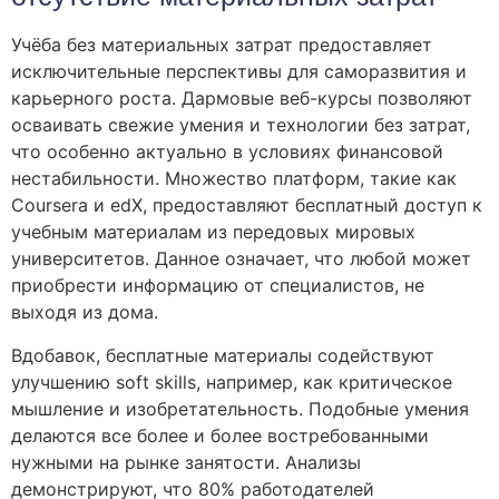
Учёба без материальных затрат предоставляет
исключительные перспективы для саморазвития и
карьерного роста. Дармовые веб-курсы позволяют
осваивать свежие умения и технологии без затрат,
что особенно актуально в условиях финансовой
нестабильности. Множество платформ, такие как
Coursera и edX, предоставляют бесплатный доступ к
учебным материалам из передовых мировых
университетов. Данное означает, что любой может
приобрести информацию от специалистов, не
выходя из дома.
Вдобавок, бесплатные материалы содействуют
улучшению soft skills, например, как критическое
мышление и изобретательность. Подобные умения
делаются все более и более востребованными
нужными на рынке занятости. Анализы
демонстрируют, что 80% работодателей