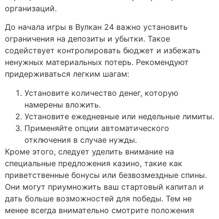
организаций.
До начала игры в Вулкан 24 важно установить
ограничения на депозиты и убытки. Такое
содействует контролировать бюджет и избежать
ненужных материальных потерь. Рекомендуют
придерживаться легким шагам:
Установите количество денег, которую
намерены вложить.
Установите ежедневные или недельные лимиты.
Применяйте опции автоматического
отключения в случае нужды.
Кроме этого, следует уделить внимание на
специальные предложения казино, такие как
приветственные бонусы или безвозмездные спины.
Они могут приумножить ваш стартовый капитал и
дать больше возможностей для победы. Тем не
менее всегда внимательно смотрите положения