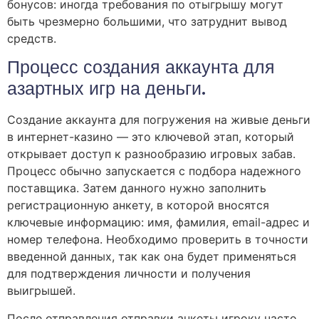
бонусов: иногда требования по отыгрышу могут
быть чрезмерно большими, что затруднит вывод
средств.
Процесс создания аккаунта для
азартных игр на деньги.
Создание аккаунта для погружения на живые деньги
в интернет-казино — это ключевой этап, который
открывает доступ к разнообразию игровых забав.
Процесс обычно запускается с подбора надежного
поставщика. Затем данного нужно заполнить
регистрационную анкету, в которой вносятся
ключевые информацию: имя, фамилия, email-адрес и
номер телефона. Необходимо проверить в точности
введенной данных, так как она будет применяться
для подтверждения личности и получения
выигрышей.
После отправления отправки анкеты игроку часто