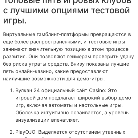
Топовые пять игровых клубов
с лучшими опциями тестовой
игры.
Виртуальные гэмблинг-платформы превращаются в
ещё более распространёнными, и тестовые игры
занимают значительную позицию в этом процессе
развития. Они позволяют геймерам проверить удачу
без риска утраты средств. Внизу показаны лучшие
пять онлайн-казино, какие предоставляют
наилучшие возможности для демо-игры.
Вулкан 24 официальный сайт Casino: Это
игровой дом предлагает широкий выбор демо-
игр, включая автоматы и настольные игры.
Оболочка интуитивно осваивается, а уровень
визуализации впечатляет.
PlayOJO: Выделяется отсутствием утаенных