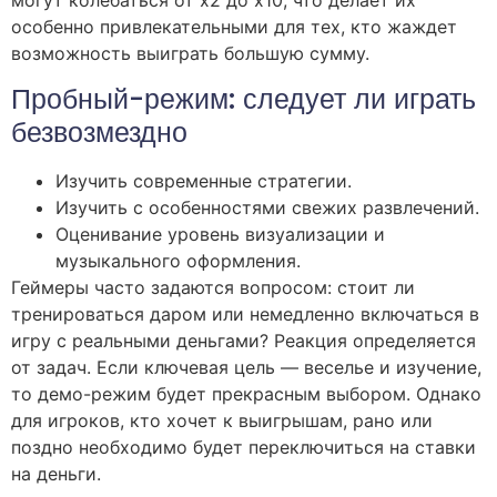
могут колебаться от x2 до x10, что делает их
особенно привлекательными для тех, кто жаждет
возможность выиграть большую сумму.
Пробный-режим: следует ли играть
безвозмездно
Изучить современные стратегии.
Изучить с особенностями свежих развлечений.
Оценивание уровень визуализации и
музыкального оформления.
Геймеры часто задаются вопросом: стоит ли
тренироваться даром или немедленно включаться в
игру с реальными деньгами? Реакция определяется
от задач. Если ключевая цель — веселье и изучение,
то демо-режим будет прекрасным выбором. Однако
для игроков, кто хочет к выигрышам, рано или
поздно необходимо будет переключиться на ставки
на деньги.