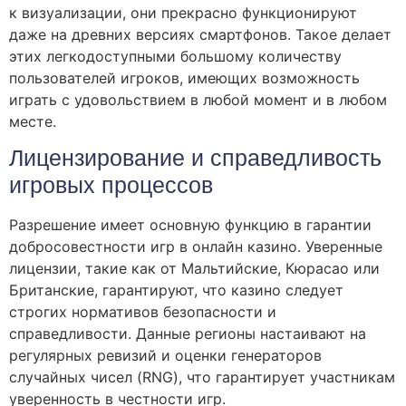
к визуализации, они прекрасно функционируют
даже на древних версиях смартфонов. Такое делает
этих легкодоступными большому количеству
пользователей игроков, имеющих возможность
играть с удовольствием в любой момент и в любом
месте.
Лицензирование и справедливость
игровых процессов
Разрешение имеет основную функцию в гарантии
добросовестности игр в онлайн казино. Уверенные
лицензии, такие как от Мальтийские, Кюрасао или
Британские, гарантируют, что казино следует
строгих нормативов безопасности и
справедливости. Данные регионы настаивают на
регулярных ревизий и оценки генераторов
случайных чисел (RNG), что гарантирует участникам
уверенность в честности игр.