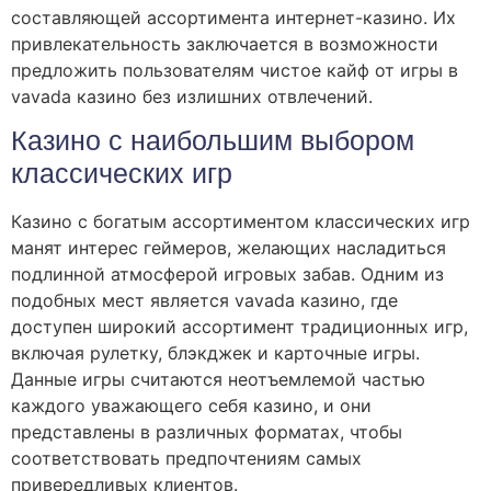
составляющей ассортимента интернет-казино. Их
привлекательность заключается в возможности
предложить пользователям чистое кайф от игры в
vavada казино без излишних отвлечений.
Казино с наибольшим выбором
классических игр
Казино с богатым ассортиментом классических игр
манят интерес геймеров, желающих насладиться
подлинной атмосферой игровых забав. Одним из
подобных мест является vavada казино, где
доступен широкий ассортимент традиционных игр,
включая рулетку, блэкджек и карточные игры.
Данные игры считаются неотъемлемой частью
каждого уважающего себя казино, и они
представлены в различных форматах, чтобы
соответствовать предпочтениям самых
привередливых клиентов.