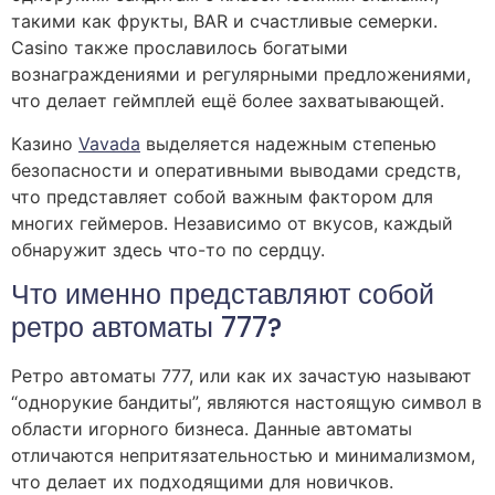
такими как фрукты, BAR и счастливые семерки.
Casino также прославилось богатыми
вознаграждениями и регулярными предложениями,
что делает геймплей ещё более захватывающей.
Казино
Vavada
выделяется надежным степенью
безопасности и оперативными выводами средств,
что представляет собой важным фактором для
многих геймеров. Независимо от вкусов, каждый
обнаружит здесь что-то по сердцу.
Что именно представляют собой
ретро автоматы 777?
Ретро автоматы 777, или как их зачастую называют
“однорукие бандиты”, являются настоящую символ в
области игорного бизнеса. Данные автоматы
отличаются непритязательностью и минимализмом,
что делает их подходящими для новичков.