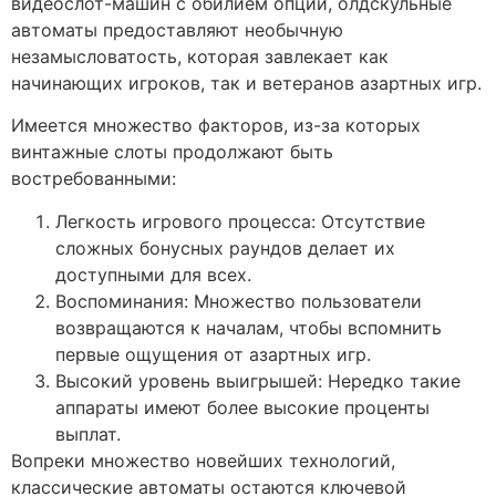
видеослот-машин с обилием опций, олдскульные
автоматы предоставляют необычную
незамысловатость, которая завлекает как
начинающих игроков, так и ветеранов азартных игр.
Имеется множество факторов, из-за которых
винтажные слоты продолжают быть
востребованными:
Легкость игрового процесса: Отсутствие
сложных бонусных раундов делает их
доступными для всех.
Воспоминания: Множество пользователи
возвращаются к началам, чтобы вспомнить
первые ощущения от азартных игр.
Высокий уровень выигрышей: Нередко такие
аппараты имеют более высокие проценты
выплат.
Вопреки множество новейших технологий,
классические автоматы остаются ключевой