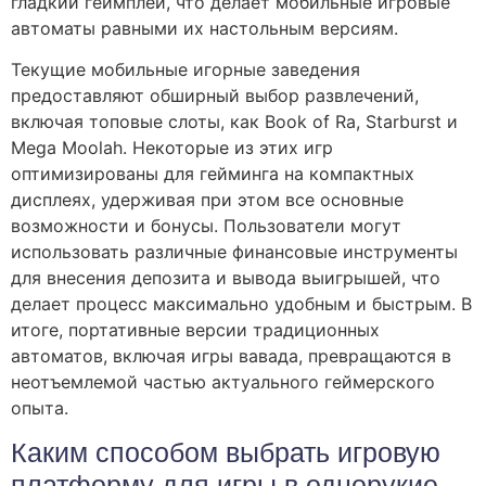
гладкий геймплей, что делает мобильные игровые
автоматы равными их настольным версиям.
Текущие мобильные игорные заведения
предоставляют обширный выбор развлечений,
включая топовые слоты, как Book of Ra, Starburst и
Mega Moolah. Некоторые из этих игр
оптимизированы для гейминга на компактных
дисплеях, удерживая при этом все основные
возможности и бонусы. Пользователи могут
использовать различные финансовые инструменты
для внесения депозита и вывода выигрышей, что
делает процесс максимально удобным и быстрым. В
итоге, портативные версии традиционных
автоматов, включая игры вавада, превращаются в
неотъемлемой частью актуального геймерского
опыта.
Каким способом выбрать игровую
платформу для игры в однорукие