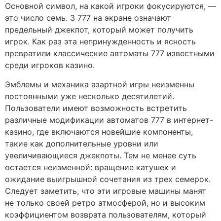
Основной символ, на какой игроки фокусируются, —
это число семь. 3 777 на экране означают
предельный джекпот, который может получить
игрок. Как раз эта непринужденность и ясность
превратили классические автоматы 777 известными
среди игроков казино.
Эмблемы и механика азартной игры неизменны
постоянными уже несколько десятилетий.
Пользователи имеют возможность встретить
различные модификации автоматов 777 в интернет-
казино, где включаются новейшие компоненты,
такие как дополнительные уровни или
увеличивающиеся джекпоты. Тем не менее суть
остается неизменной: вращение катушек и
ожидание выигрышной сочетания из трех семерок.
Следует заметить, что эти игровые машины манят
не только своей ретро атмосферой, но и высоким
коэффициентом возврата пользователям, который