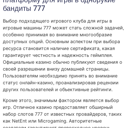
бандиты 777
Выбор подходящего игрового клуба для игры в
игровые машины 777 может стать сложной задачей,
особенно принимая во внимание многообразие
доступных опций. Основным аспектом при выбора
ресурса становится наличие сертификата, какая
гарантирует честность и надежность геймплея.
Официальные казино обычно публикуют сведения о
своей разрешении внизу домашней страницы.
Пользователям необходимо принять во внимание
статус онлайн-казино, проанализировав рецензии
других пользователей и объективные рейтинги.
Кроме этого, значимым фактором является выбор
игр. Отличное казино предоставляет обширный
набор слотов 777 от известных провайдеров, таких
как NetEnt или Microgaming. Авторитетные
создатели гарантируют превосходное уровень