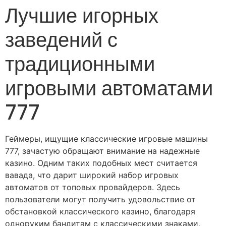
Лучшие игорных
заведений с
традиционными
игровыми автоматами
777
Геймеры, ищущие классические игровые машины
777, зачастую обращают внимание на надежные
казино. Одним таких подобных мест считается
вавада, что дарит широкий набор игровых
автоматов от топовых провайдеров. Здесь
пользователи могут получить удовольствие от
обстановкой классического казино, благодаря
одноруким бандитам с классическими знаками,