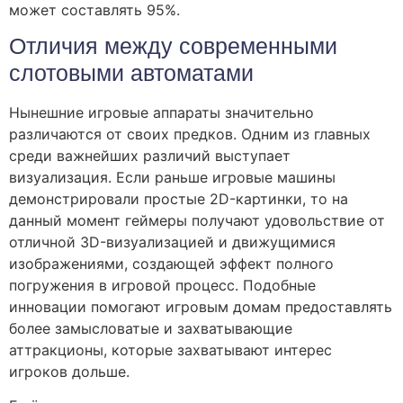
может составлять 95%.
Отличия между современными
слотовыми автоматами
Нынешние игровые аппараты значительно
различаются от своих предков. Одним из главных
среди важнейших различий выступает
визуализация. Если раньше игровые машины
демонстрировали простые 2D-картинки, то на
данный момент геймеры получают удовольствие от
отличной 3D-визуализацией и движущимися
изображениями, создающей эффект полного
погружения в игровой процесс. Подобные
инновации помогают игровым домам предоставлять
более замысловатые и захватывающие
аттракционы, которые захватывают интерес
игроков дольше.