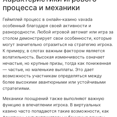
процесса и механики
Геймплей процесс в онлайн-казино vavada
особенный благодаря своей активности и
разнородности. Любой игровой автомат или игра за
столом демонстрирует свои особенности, которые
могут значительно отразиться на стратегию игрока.
К примеру, в слотах важным фактором является
волатильность. Высокая изменчивость означает
нечастые, но крупные призы, тогда как пониженная
— частые, но маленькие выплаты. Это дает
возможность участникам определяться между
более высокими авантюрными или устойчивыми
стратегиями.
Механики поощрений также выполняют важную
функцию в впечатлении игрока. В виртуальных
казино часто попадаются такие возможности, как