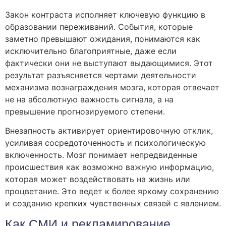
Закон контраста исполняет ключевую функцию в
образовании переживаний. События, которые
заметно превышают ожидания, понимаются как
исключительно благоприятные, даже если
фактически они не выступают выдающимися. Этот
результат разъясняется чертами деятельности
механизма вознаграждения мозга, которая отвечает
не на абсолютную важность сигнала, а на
превышение прогнозируемого степени.
Внезапность активирует ориентировочную отклик,
усиливая сосредоточенность и психологическую
включенность. Мозг понимает непредвиденные
происшествия как возможно важную информацию,
которая может воздействовать на жизнь или
процветание. Это ведет к более яркому сохранению
и созданию крепких чувственных связей с явлением.
Как СМИ и рекламирование