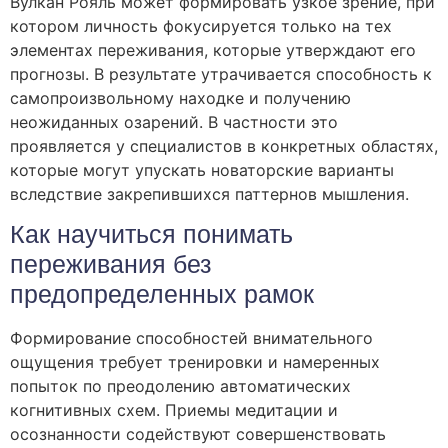
Вулкан Рояль может формировать узкое зрение, при
котором личность фокусируется только на тех
элементах переживания, которые утверждают его
прогнозы. В результате утрачивается способность к
самопроизвольному находке и получению
неожиданных озарений. В частности это
проявляется у специалистов в конкретных областях,
которые могут упускать новаторские варианты
вследствие закрепившихся паттернов мышления.
Как научиться понимать
переживания без
предопределенных рамок
Формирование способностей внимательного
ощущения требует тренировки и намеренных
попыток по преодолению автоматических
когнитивных схем. Приемы медитации и
осознанности содействуют совершенствовать