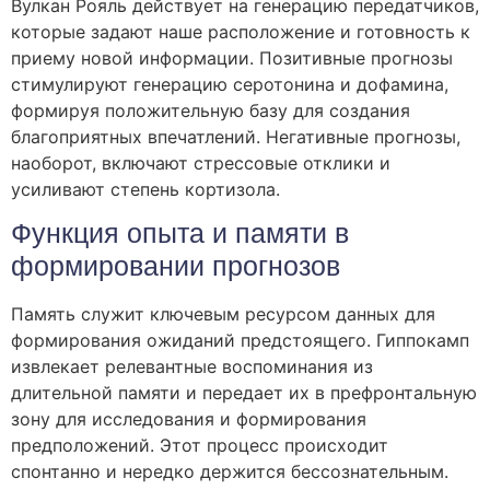
Вулкан Рояль действует на генерацию передатчиков,
которые задают наше расположение и готовность к
приему новой информации. Позитивные прогнозы
стимулируют генерацию серотонина и дофамина,
формируя положительную базу для создания
благоприятных впечатлений. Негативные прогнозы,
наоборот, включают стрессовые отклики и
усиливают степень кортизола.
Функция опыта и памяти в
формировании прогнозов
Память служит ключевым ресурсом данных для
формирования ожиданий предстоящего. Гиппокамп
извлекает релевантные воспоминания из
длительной памяти и передает их в префронтальную
зону для исследования и формирования
предположений. Этот процесс происходит
спонтанно и нередко держится бессознательным.