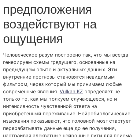
предположения
воздействуют на
ощущения
Человеческое разум построено так, что мы всегда
генерируем схемы грядущего, основанные на
предыдущем опыте и актуальных данных. Эти
внутренние прогнозы становятся невидимым
фильтром, через который мы принимаем любые
современные явления.
Vulkan KZ
определяет не
только то, как мы толкуем случающееся, но и
интенсивность чувственной ответа на
приобретенный переживание. Нейробиологические
изыскания показывают, что головной мозг стартует
перерабатывать данные еще до ее получения,
настраивая адекватные нейронные пути для приема