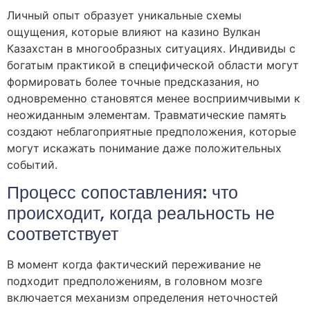
Личный опыт образует уникальные схемы
ощущения, которые влияют на казино Вулкан
Казахстан в многообразных ситуациях. Индивиды с
богатым практикой в специфической области могут
формировать более точные предсказания, но
одновременно становятся менее восприимчивыми к
неожиданным элементам. Травматические память
создают неблагоприятные предположения, которые
могут искажать понимание даже положительных
событий.
Процесс сопоставления: что
происходит, когда реальность не
соответствует
В момент когда фактический переживание не
подходит предположениям, в головном мозге
включается механизм определения неточностей