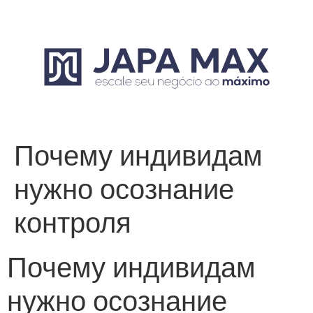
Почему индивидам
нужно осознание
контроля
Почему индивидам
нужно осознание