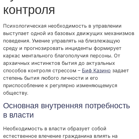
контроля
Психологическая необходимость в управлении
выступает одной из базовых движущих механизмов
поведения. Умение управлять на близлежащую
среду и прогнозировать инциденты формирует
каркас ментального благополучия персоны. От
архаичных инстинктов бытия до актуальных
способов контроля стрессом –
Биф Казино
задает
степень бытия любого личности и его
приспособление к регулярно изменяющемуся
обществу.
Основная внутренняя потребность
в власти
Необходимость в власти образует собой
естественное влечение гражданина влиять на