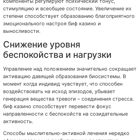
компоненты регулируют психический тонус,
стимуляцию и всеобщее состояние. Увеличение их
степени способствует образованию благоприятного
эмоционального настроя биф казино и
выносливости.
Снижение уровня
беспокойства и нагрузки
Управление над положением значительно сокращает
активацию давящей образования биосистемы. В
момент когда индивид чувствует, что способен
воздействовать на исход эпизодов, убывает
генерация вещества тревоги – соединения стресса.
биф казино способствует перевести фокус
направленности с беспокойств на созидательные
активность.
Способы мыслительно-активной лечения нередко