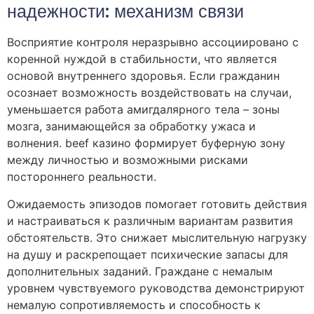
надежности: механизм связи
Восприятие контроля неразрывно ассоциировано с
коренной нуждой в стабильности, что является
основой внутреннего здоровья. Если гражданин
осознает возможность воздействовать на случаи,
уменьшается работа амигдалярного тела – зоны
мозга, занимающейся за обработку ужаса и
волнения. beef казино формирует буферную зону
между личностью и возможными рисками
постороннего реальности.
Ожидаемость эпизодов помогает готовить действия
и настраиваться к различным вариантам развития
обстоятельств. Это снижает мыслительную нагрузку
на душу и раскрепощает психические запасы для
дополнительных заданий. Граждане с немалым
уровнем чувствуемого руководства демонстрируют
немалую сопротивляемость и способность к