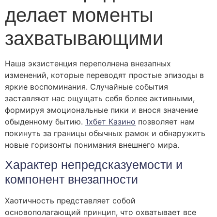
делает моменты
захватывающими
Наша экзистенция переполнена внезапных
изменений, которые переводят простые эпизоды в
яркие воспоминания. Случайные события
заставляют нас ощущать себя более активными,
формируя эмоциональные пики и внося значение
обыденному бытию.
1хбет Казино
позволяет нам
покинуть за границы обычных рамок и обнаружить
новые горизонты понимания внешнего мира.
Характер непредсказуемости и
компонент внезапности
Хаотичность представляет собой
основополагающий принцип, что охватывает все