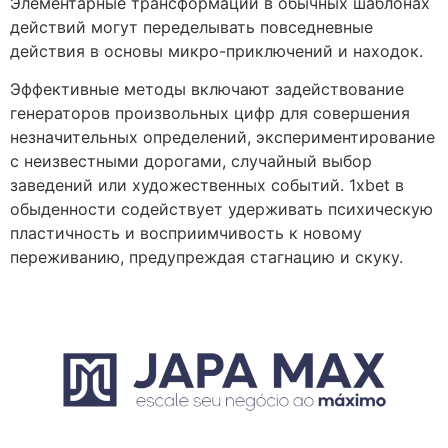
Элементарные трансформации в обычных шаблонах
действий могут переделывать повседневные
действия в основы микро-приключений и находок.
Эффективные методы включают задействование
генераторов произвольных цифр для совершения
незначительных определений, экспериментирование
с неизвестными дорогами, случайный выбор
заведений или художественных событий. 1xbet в
обыденности содействует удерживать психическую
пластичность и восприимчивость к новому
переживанию, предупреждая стагнацию и скуку.