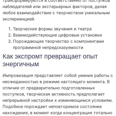
трансформируются в соответственно от поступков
наблюдателей или экстерьерных факторов, делая
любое взаимодействие с творчеством уникальным
экспериенцией.
Творческие формы звучания и театра
Взаимодействующие цифровые установки
Порождающее творчество с компонентами
программной непредсказуемости
Как экспромт превращает опыт
энергичным
Импровизация представляет собой умение работы с
неожиданностью в режиме настоящего момента. В
отличие от предварительно подготовленных
поступков, творческая активность предполагает
непрерывной настройки к изменяющимся условиям.
Подобное порождает неповторимое состояние
нахождения, в момент когда концентрация тотально