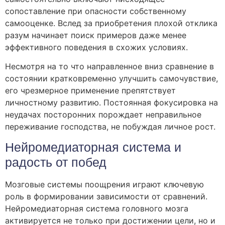
сопоставление при опасности собственному
самооценке. Вслед за приобретения плохой отклика
разум начинает поиск примеров даже менее
эффективного поведения в схожих условиях.
Несмотря на то что направленное вниз сравнение в
состоянии кратковременно улучшить самочувствие,
его чрезмерное применение препятствует
личностному развитию. Постоянная фокусировка на
неудачах посторонних порождает неправильное
переживание господства, не побуждая личное рост.
Нейромедиаторная система и
радость от побед
Мозговые системы поощрения играют ключевую
роль в формировании зависимости от сравнений.
Нейромедиаторная система головного мозга
активируется не только при достижении цели, но и