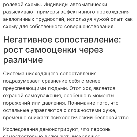
ролевой схемы. Индивиды автоматически
разыскивают примеры эффективного прохождения
аналогичных трудностей, используя чужой опыт как
схему для собственного совершенствования.
Негативное сопоставление:
рост самооценки через
различие
Система нисходящего сопоставления
подразумевает сравнение себя с менее
преуспевающими людьми. Этот ход является
охраной самоуважения, особенно в моменты
поражений или давления. Понимание того, что
остальные управляются с сложностями хуже,
временно снижает психологический беспокойство.
Исследования демонстрируют, что персоны
самостоятельно включают нисходящее