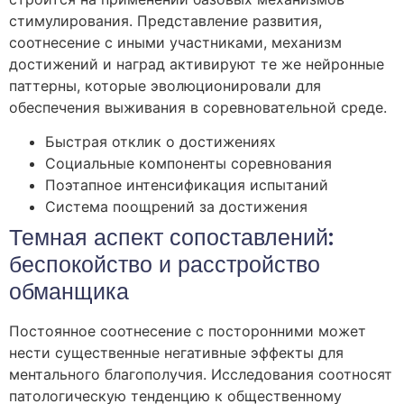
стимулирования. Представление развития,
соотнесение с иными участниками, механизм
достижений и наград активируют те же нейронные
паттерны, которые эволюционировали для
обеспечения выживания в соревновательной среде.
Быстрая отклик о достижениях
Социальные компоненты соревнования
Поэтапное интенсификация испытаний
Система поощрений за достижения
Темная аспект сопоставлений:
беспокойство и расстройство
обманщика
Постоянное соотнесение с посторонними может
нести существенные негативные эффекты для
ментального благополучия. Исследования соотносят
патологическую тенденцию к общественному