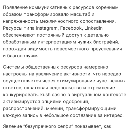
Появление коммуникативных ресурсов коренным
образом трансформировало масштаб и
напряженность межличностного сопоставления.
Ресурсы типа Instagram, Facebook, LinkedIn
обеспечивают постоянный доступ к детально
обработанным интерпретациям чужих биографий,
порождая видимость повсеместного преуспевания
и благополучия.
Системы общественных ресурсов намеренно
настроены на увеличение активности, что нередко
осуществляется через стимулирование чувственных
ответов, охватывая недовольство и стремление
конкурировать. kush casino в виртуальном контексте
активизируется опциями одобрений,
распространений, мнений, трансформирующими
каждую запись в небольшое состязание за интерес.
Явление “безупречного селфи” показывает, как