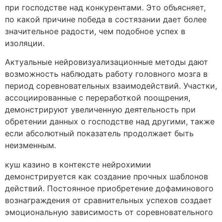
при господстве над конкурентами. Это объясняет,
по какой причине победа в состязании дает более
значительное радости, чем подобное успех в
изоляции.
Актуальные нейровизуализационные методы дают
возможность наблюдать работу головного мозга в
период соревновательных взаимодействий. Участки,
ассоциированные с переработкой поощрения,
демонстрируют увеличенную деятельность при
обретении данных о господстве над другими, также
если абсолютный показатель продолжает быть
неизменным.
куш казино в контексте нейрохимии
демонстрируется как создание прочных шаблонов
действий. Постоянное приобретение дофаминового
вознаграждения от сравнительных успехов создает
эмоциональную зависимость от соревновательного