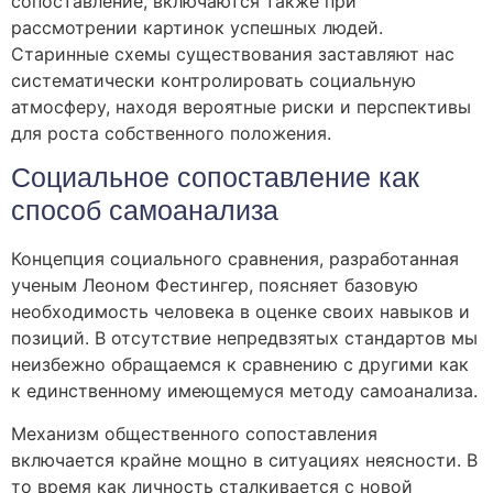
сопоставление, включаются также при
рассмотрении картинок успешных людей.
Старинные схемы существования заставляют нас
систематически контролировать социальную
атмосферу, находя вероятные риски и перспективы
для роста собственного положения.
Социальное сопоставление как
способ самоанализа
Концепция социального сравнения, разработанная
ученым Леоном Фестингер, поясняет базовую
необходимость человека в оценке своих навыков и
позиций. В отсутствие непредвзятых стандартов мы
неизбежно обращаемся к сравнению с другими как
к единственному имеющемуся методу самоанализа.
Механизм общественного сопоставления
включается крайне мощно в ситуациях неясности. В
то время как личность сталкивается с новой