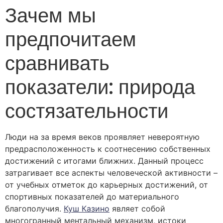
Зачем мы
предпочитаем
сравнивать
показатели: природа
состязательности
Люди на за время веков проявляет невероятную
предрасположенность к соотнесению собственных
достижений с итогами ближних. Данный процесс
затрагивает все аспекты человеческой активности –
от учебных отметок до карьерных достижений, от
спортивных показателей до материального
благополучия.
Куш Казино
являет собой
многогранный ментальный механизм, истоки