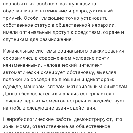
первобытных сообществах куш казино
обуславливало выживание и репродуктивный
триумф. Особи, умеющие точно установить
собственное статус в общественной иерархии,
имели оптимальный доступ к средствам, охране и
спутникам для размножения.
Изначальные системы социального ранжирования
сохранились в современном человеке почти
неизмененными. Человеческий интеллект
автоматически сканирует обстановку, выявляя
положение соседей по внешним индикаторам:
одежде, манерам, словам, материальным символам.
Данная бессознательная анализ совершается в
течение первых моментов встречи и воздействует
на любые следующие взаимодействия.
Нейробиологические работы демонстрируют, что
зоны мозга, ответственные за общественное