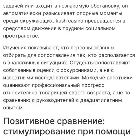
задачей или входит в незнакомую обстановку, он
автоматически разыскивает опорные моменты
среди окружающих. kush casino превращается в
средством движения в трудном социальном
пространстве.
Изучения показывают, что персоны склонны
отбирать для сопоставления тех, кто располагается
в аналогичных ситуациях. Студенты сопоставляют
собственные оценки с сокурсниками, а не с
известными исследователями. Молодые работники
оценивают профессиональный прогресс
относительно товарищей своего возраста, а не по
сравнению с руководителей с двадцатилетним
опытом.
Позитивное сравнение:
стимулирование при помощи