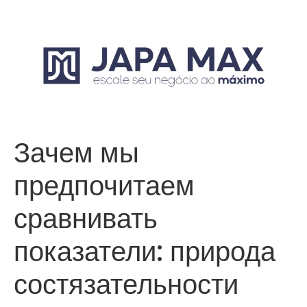
Зачем мы
предпочитаем
сравнивать
показатели: природа
состязательности