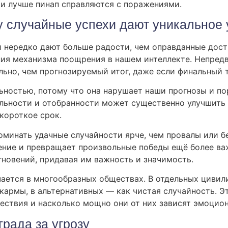
 и лучше пинап справляются с поражениями.
 случайные успехи дают уникальное 
 нередко дают больше радости, чем оправданные дост
я механизма поощрения в нашем интеллекте. Непредв
ьно, чем прогнозируемый итог, даже если финальный 
ьностью, потому что она нарушает наши прогнозы и п
льности и отобранности может существенно улучшить
короткое срок.
оминать удачные случайности ярче, чем провалы или б
ение и превращает произвольные победы ещё более в
новений, придавая им важность и значимость.
ается в многообразных обществах. В отдельных цивили
кармы, в альтернативных — как чистая случайность. Э
ествия и насколько мощно они от них зависят эмоцион
рада за угрозу