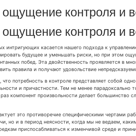
ощущение контроля и в
ощущение контроля и в
амых интригующих касается нашего подхода к управлен
нировать будущее и уменьшать риски, но при этом ощ
танных побед. Эта двойственность проявляется в мно
вить правила и получают удовольствие непредсказуемо
 что потребность в контроле представляет собой одн
льности и причастности. Тем не менее парадоксально т
к раз компонент произвольности делает большинство 
рактует это противоречие специфическими чертами ра
чи, но и в период неясности, когда мы не ведаем, каки
редкам приспосабливаться к изменчивой среде и прин