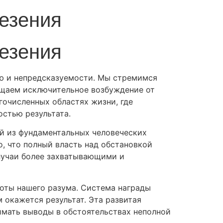
езения
езения
ию и непредсказуемости. Мы стремимся
ущаем исключительное возбуждение от
гочисленных областях жизни, где
стью результата.
ой из фундаментальных человеческих
о, что полный власть над обстановкой
случаи более захватывающими и
боты нашего разума. Система награды
м окажется результат. Эта развитая
имать выводы в обстоятельствах неполной