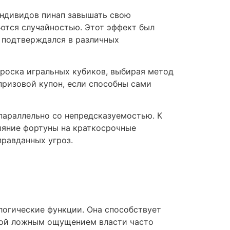
ндивидов пинап завышать свою
ются случайностью. Этот эффект был
о подтверждался в различных
броска игральных кубиков, выбирая метод
призовой купон, если способны сами
параллельно со непредсказуемостью. К
лияние фортуны на краткосрочные
правданных угроз.
огические функции. Она способствует
нной ложным ощущением власти часто