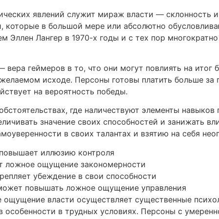
ических явлений служит мираж власти — склонность и
и, которые в большой мере или абсолютно обусловлива
м Эллен Лангер в 1970-х годы и с тех пор многократн
 вера геймеров в то, что они могут повлиять на итог 
желаемом исходе. Персоны готовы платить больше за 
ействует на вероятность победы.
обстоятельствах, где наличествуют элементы навыков 
еличивать значение своих способностей и занижать в
амоуверенности в своих талантах и взятию на себя нео
 повышает иллюзию контроля
ет ложное ощущение закономерности
репляет убеждение в свои способности
 может повышать ложное ощущение управления
 ощущение власти осуществляет существенные психол
в особенности в трудных условиях. Персоны с умере