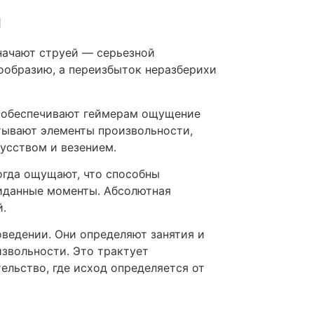
и
начают струей — серьезной
ообразию, а переизбыток неразберихи
вы обеспечивают геймерам ощущение
атывают элементы произвольности,
усством и везением.
огда ощущают, что способны
жиданные моменты. Абсолютная
.
оведении. Они определяют занятия и
звольности. Это трактует
ельство, где исход определяется от