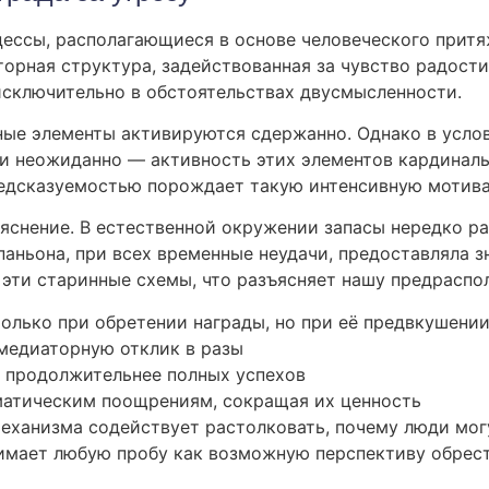
ессы, располагающиеся в основе человеческого прит
орная структура, задействованная за чувство радости 
 исключительно в обстоятельствах двусмысленности.
ные элементы активируются сдержанно. Однако в усл
и неожиданно — активность этих элементов кардиналь
редсказуемостью порождает такую интенсивную мотив
яснение. В естественной окружении запасы нередко р
аньона, при всех временные неудачи, предоставляла 
эти старинные схемы, что разъясняет нашу предраспол
лько при обретении награды, но при её предвкушени
медиаторную отклик в разы
 продолжительнее полных успехов
матическим поощрениям, сокращая их ценность
ханизма содействует растолковать, почему люди могу
имает любую пробу как возможную перспективу обрес