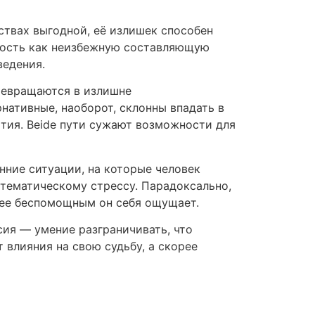
ствах выгодной, её излишек способен
сность как неизбежную составляющую
ведения.
ревращаются в излишне
нативные, наоборот, склонны впадать в
тия. Beide пути сужают возможности для
ние ситуации, на которые человек
стематическому стрессу. Парадоксально,
лее беспомощным он себя ощущает.
сия — умение разграничивать, что
 влияния на свою судьбу, а скорее