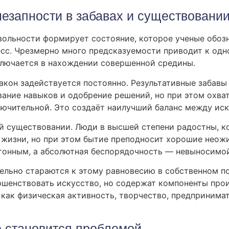
незапности в забавах и существовани
вольности формирует состояние, которое ученые обоз
есс. Чрезмерно много предсказуемости приводит к одн
аключается в нахождении совершенной средины.
закон задействуется постоянно. Результативные заба
вание навыков и одобрение решений, но при этом охв
ючительной. Это создаёт наилучший баланс между иск
й существовании. Люди в высшей степени радостны, к
о жизни, но при этом бытие преподносит хорошие нео
тонным, а абсолютная беспорядочность — невыносимой
ельно стараются к этому равновесию в собственном п
ршенствовать искусство, но содержат компоненты прои
 как физическая активность, творчество, предпринимат
ю становится проблемой