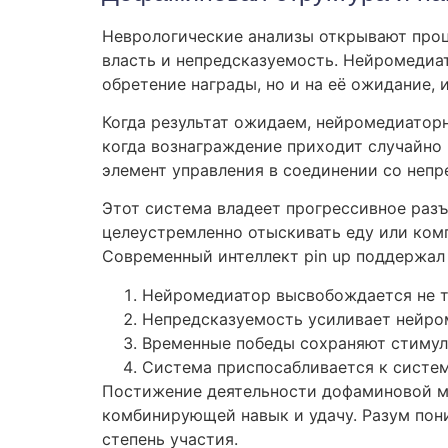
Неврологические анализы открывают проц
власть и непредсказуемость. Нейромедиат
обретение награды, но и на её ожидание,
Когда результат ожидаем, нейромедиатор
когда вознаграждение приходит случайно 
элемент управления в соединении со неп
Этот система владеет прогрессивное разъ
целеустремленно отыскивать еду или комп
Современный интеллект pin up поддержал 
Нейромедиатор высвобождается не то
Непредсказуемость усиливает нейро
Временные победы сохраняют стимул
Система приспосабливается к систе
Постижение деятельности дофаминовой ме
комбинирующей навык и удачу. Разум пон
степень участия.