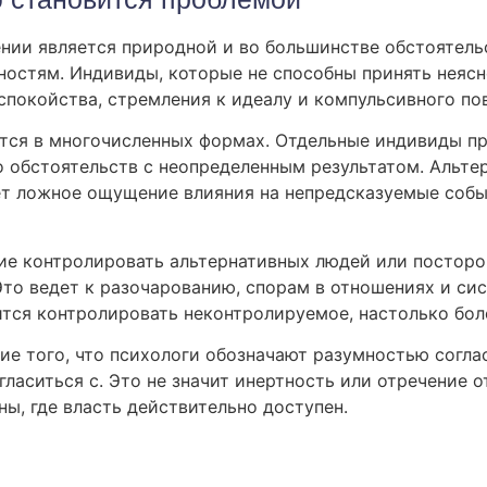
ении является природной и во большинстве обстоятель
ностям. Индивиды, которые не способны принять нея
спокойства, стремления к идеалу и компульсивного по
ется в многочисленных формах. Отдельные индивиды п
 обстоятельств с неопределенным результатом. Альтер
аёт ложное ощущение влияния на непредсказуемые собы
ие контролировать альтернативных людей или посторон
Это ведет к разочарованию, спорам в отношениях и си
ится контролировать неконтролируемое, настолько бо
ие того, что психологи обозначают разумностью согла
ласиться с. Это не значит инертность или отречение от
ы, где власть действительно доступен.