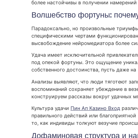
более настойчивы в получении намерений
Волшебство фортуны: почему
Парадоксально, но произвольные триумфы
специфическими чертами функционировани
высвобождение нейромедиатора более сил
Удача имеет исключительной привлекател
под опекой фортуны. Это ощущение уника
собственного достоинства, пусть даже на 
Анализы выявляют, что люди тяготеют зап
воспоминаний сохраняет убеждение в вез
конструируем рассказы вокруг удачных мг
Культура удачи
Пин Ап Казино Вход
различ
правильного действий или благоприятной 
то, как индивиды толкуют везучие происш
Дофаминовая структура и наг