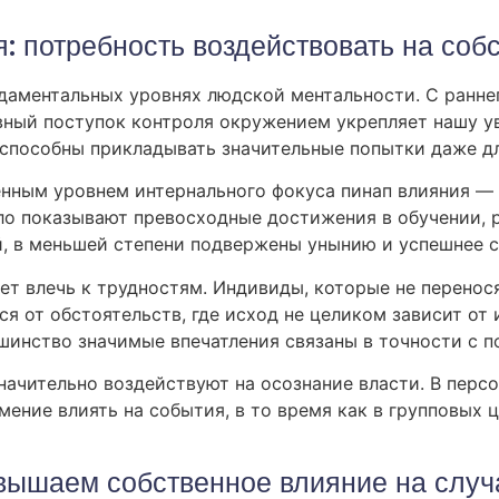
: потребность воздействовать на соб
даментальных уровнях людской ментальности. С ранне
вный поступок контроля окружением укрепляет нашу ув
 способны прикладывать значительные попытки даже д
нным уровнем интернального фокуса пинап влияния — 
ило показывают превосходные достижения в обучении, 
й, в меньшей степени подвержены унынию и успешнее 
т влечь к трудностям. Индивиды, которые не перенос
я от обстоятельств, где исход не целиком зависит от 
ьшинство значимые впечатления связаны в точности с п
значительно воздействуют на осознание власти. В пер
ение влиять на события, в то время как в групповых 
авышаем собственное влияние на случ