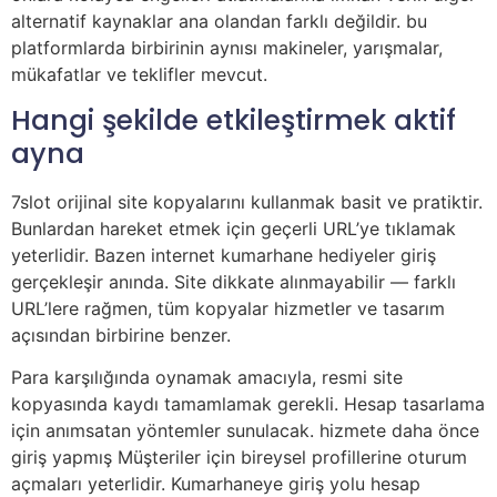
alternatif kaynaklar ana olandan farklı değildir. bu
platformlarda birbirinin aynısı makineler, yarışmalar,
mükafatlar ve teklifler mevcut.
Hangi şekilde etkileştirmek aktif
ayna
7slot orijinal site kopyalarını kullanmak basit ve pratiktir.
Bunlardan hareket etmek için geçerli URL’ye tıklamak
yeterlidir. Bazen internet kumarhane hediyeler giriş
gerçekleşir anında. Site dikkate alınmayabilir — farklı
URL’lere rağmen, tüm kopyalar hizmetler ve tasarım
açısından birbirine benzer.
Para karşılığında oynamak amacıyla, resmi site
kopyasında kaydı tamamlamak gerekli. Hesap tasarlama
için anımsatan yöntemler sunulacak. hizmete daha önce
giriş yapmış Müşteriler için bireysel profillerine oturum
açmaları yeterlidir. Kumarhaneye giriş yolu hesap