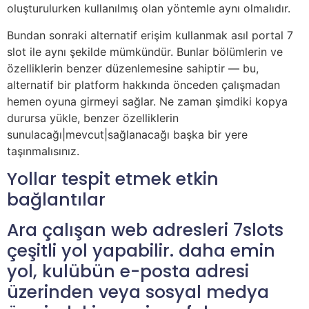
oluşturulurken kullanılmış olan yöntemle aynı olmalıdır.
Bundan sonraki alternatif erişim kullanmak asıl portal 7
slot ile aynı şekilde mümkündür. Bunlar bölümlerin ve
özelliklerin benzer düzenlemesine sahiptir — bu,
alternatif bir platform hakkında önceden çalışmadan
hemen oyuna girmeyi sağlar. Ne zaman şimdiki kopya
durursa yükle, benzer özelliklerin
sunulacağı|mevcut|sağlanacağı başka bir yere
taşınmalısınız.
Yollar tespit etmek etkin
bağlantılar
Ara çalışan web adresleri 7slots
çeşitli yol yapabilir. daha emin
yol, kulübün e-posta adresi
üzerinden veya sosyal medya