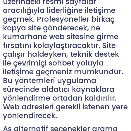
üzerindeki resmi sayfalar
aracılığıyla liderliğine iletişime
geçmek. Profesyoneller birkaç
kopya site gönderecek, ne
kumarhane web sitesine girme
fırsatını kolaylaştıracaktır. Site
çalışır haldeyken, teknik destek
ile çevrimiçi sohbet yoluyla
iletişime geçmeniz mümkündür.
Bu yöntemleri uygulama
sürecinde aldatıcı kaynaklara
yönlendirme ortadan kaldırılır.
Web adresleri gerekli istenen yere
yönlendirecek.
As alternatif seçenekler arama