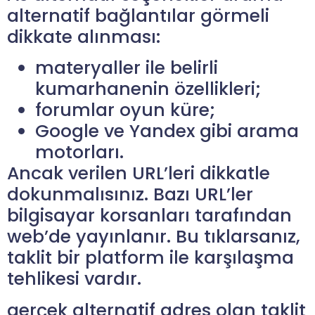
alternatif bağlantılar görmeli
dikkate alınması:
materyaller ile belirli
kumarhanenin özellikleri;
forumlar oyun küre;
Google ve Yandex gibi arama
motorları.
Ancak verilen URL’leri dikkatle
dokunmalısınız. Bazı URL’ler
bilgisayar korsanları tarafından
web’de yayınlanır. Bu tıklarsanız,
taklit bir platform ile karşılaşma
tehlikesi vardır.
gerçek alternatif adres olan taklit