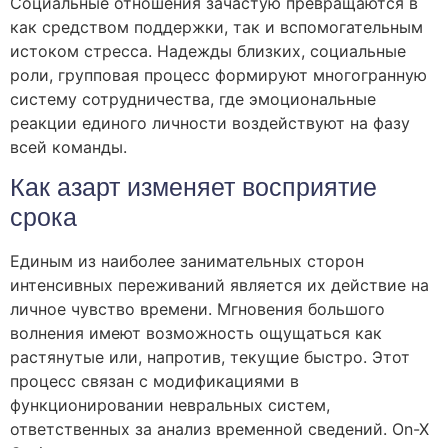
Социальные отношения зачастую превращаются в
как средством поддержки, так и вспомогательным
истоком стресса. Надежды близких, социальные
роли, групповая процесс формируют многогранную
систему сотрудничества, где эмоциональные
реакции единого личности воздействуют на фазу
всей команды.
Как азарт изменяет восприятие
срока
Единым из наиболее занимательных сторон
интенсивных переживаний является их действие на
личное чувство времени. Мгновения большого
волнения имеют возможность ощущаться как
растянутые или, напротив, текущие быстро. Этот
процесс связан с модификациями в
функционировании невральных систем,
ответственных за анализ временной сведений. On-X