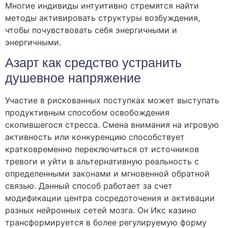
Многие индивиды интуитивно стремятся найти
методы активировать структуры возбуждения,
чтобы почувствовать себя энергичными и
энергичными.
Азарт как средство устранить
душевное напряжение
Участие в рискованных поступках может выступать
продуктивным способом освобождения
скопившегося стресса. Смена внимания на игровую
активность или конкуренцию способствует
кратковременно переключиться от источников
тревоги и уйти в альтернативную реальность с
определенными законами и мгновенной обратной
связью. Данный способ работает за счет
модификации центра сосредоточения и активации
разных нейронных сетей мозга. Он Икс казино
трансформируется в более регулируемую форму