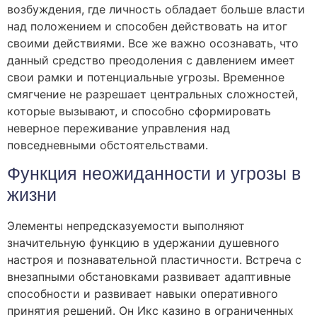
возбуждения, где личность обладает больше власти
над положением и способен действовать на итог
своими действиями. Все же важно осознавать, что
данный средство преодоления с давлением имеет
свои рамки и потенциальные угрозы. Временное
смягчение не разрешает центральных сложностей,
которые вызывают, и способно сформировать
неверное переживание управления над
повседневными обстоятельствами.
Функция неожиданности и угрозы в
жизни
Элементы непредсказуемости выполняют
значительную функцию в удержании душевного
настроя и познавательной пластичности. Встреча с
внезапными обстановками развивает адаптивные
способности и развивает навыки оперативного
принятия решений. Он Икс казино в ограниченных