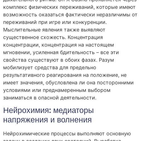
комплекс физических переживаний, которые имеют
возможность оказаться фактически неразличимы от
переживаний при игре или конкуренции.
Мыслительные явления также выявляют
существенное схожесть. Концентрация
концентрации, концентрация на настоящем
мгновении, усиленная бдительность – все эти
свойства существуют в обоих фазах. Разум
мобилизует средства для предельно
результативного реагирования на положение, не
имеет значения, обусловлена ли она посторонними
условиями или преднамеренным выбором
заниматься в опасной деятельности.
Нейрохимия: медиаторы
напряжения и волнения
Нейрохимические процессы выполняют основную