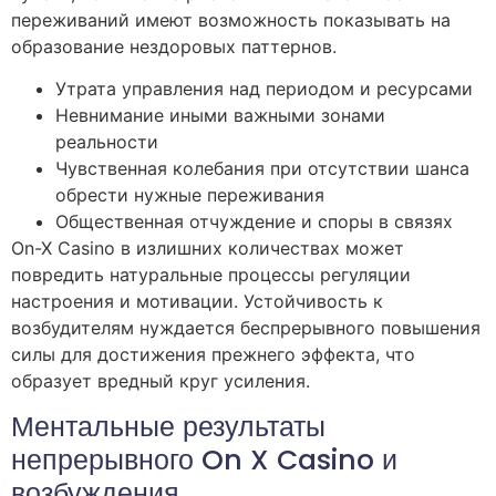
переживаний имеют возможность показывать на
образование нездоровых паттернов.
Утрата управления над периодом и ресурсами
Невнимание иными важными зонами
реальности
Чувственная колебания при отсутствии шанса
обрести нужные переживания
Общественная отчуждение и споры в связях
On-X Casino в излишних количествах может
повредить натуральные процессы регуляции
настроения и мотивации. Устойчивость к
возбудителям нуждается беспрерывного повышения
силы для достижения прежнего эффекта, что
образует вредный круг усиления.
Ментальные результаты
непрерывного On X Casino и
возбуждения