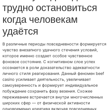
трудно остановиться
когда человекам
удаётся
В различные периоды повседневности формируется
чувство внезапного удачного стечения условий,
которое именно создает особое чувственное
фоновое состояние. С когнитивном слое успех
осознается в роли доказательство адекватности
личного стиля реагирования. Данный феномен beef
casino усиливает деятельность, увеличивает
самоуверенность и формирует индивидуальное
побуждение сохранить фазу везения. Схожее
переживание встречается внутри многочисленных
широких сфер — от физической активности
одновременно креатива включая повседневных