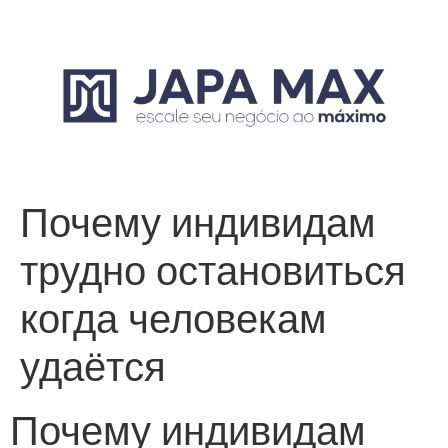
Почему индивидам
трудно остановиться
когда человекам
удаётся
Почему индивидам