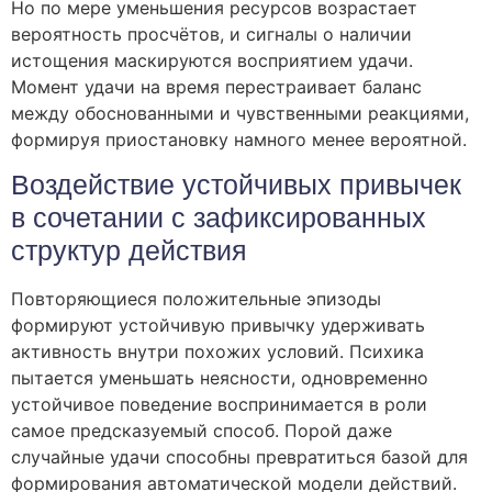
Но по мере уменьшения ресурсов возрастает
вероятность просчётов, и сигналы о наличии
истощения маскируются восприятием удачи.
Момент удачи на время перестраивает баланс
между обоснованными и чувственными реакциями,
формируя приостановку намного менее вероятной.
Воздействие устойчивых привычек
в сочетании с зафиксированных
структур действия
Повторяющиеся положительные эпизоды
формируют устойчивую привычку удерживать
активность внутри похожих условий. Психика
пытается уменьшать неясности, одновременно
устойчивое поведение воспринимается в роли
самое предсказуемый способ. Порой даже
случайные удачи способны превратиться базой для
формирования автоматической модели действий.