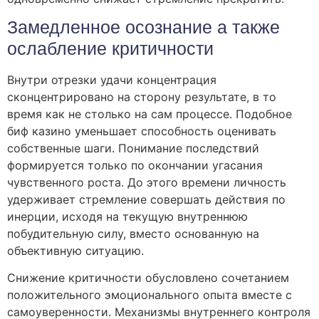
Замедленное осознание а также
ослабление критичности
Внутри отрезки удачи концентрация
сконцентрировано на сторону результате, в то
время как не столько на сам процессе. Подобное
биф казино уменьшает способность оценивать
собственные шаги. Понимание последствий
формируется только по окончании угасания
чувственного роста. До этого времени личность
удерживает стремление совершать действия по
инерции, исходя на текущую внутреннюю
побудительную силу, вместо основанную на
объективную ситуацию.
Снижение критичности обусловлено сочетанием
положительного эмоционального опыта вместе с
самоуверенности. Механизмы внутреннего контроля