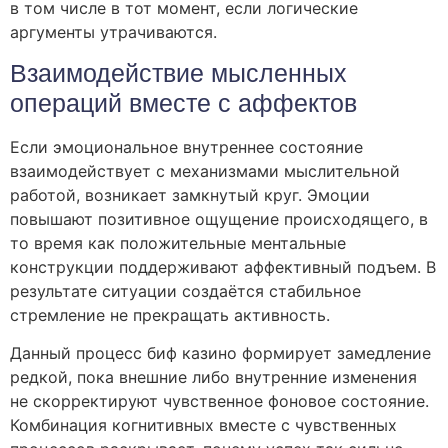
в том числе в тот момент, если логические
аргументы утрачиваются.
Взаимодействие мысленных
операций вместе с аффектов
Если эмоциональное внутреннее состояние
взаимодействует с механизмами мыслительной
работой, возникает замкнутый круг. Эмоции
повышают позитивное ощущение происходящего, в
то время как положительные ментальные
конструкции поддерживают аффективный подъем. В
результате ситуации создаётся стабильное
стремление не прекращать активность.
Данный процесс биф казино формирует замедление
редкой, пока внешние либо внутренние изменения
не скорректируют чувственное фоновое состояние.
Комбинация когнитивных вместе с чувственных