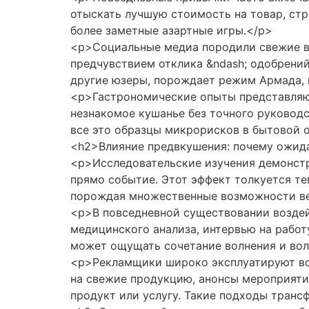
отыскать лучшую стоимость на товар, стр
более заметные азартные игры.</p>
<p>Социальные медиа породили свежие в
предчувствием отклика &ndash; одобрений
другие юзеры, порождает режим Армада, к
<p>Гастрономические опыты представляют
незнакомое кушанье без точного руковод
все это образцы микрорисков в бытовой 
<h2>Влияние предвкушения: почему ожида
<p>Исследовательские изучения демонстр
прямо событие. Этот эффект толкуется те
порождая множественные возможности ве
<p>В повседневной существовании воздей
медицинского анализа, интервью на работ
может ощущать сочетание волнения и вол
<p>Рекламщики широко эксплуатируют во
на свежие продукцию, анонсы мероприяти
продукт или услугу. Такие подходы тран