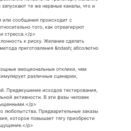
 запускают те же нервные каналы, что и
 или сообщения происходит с
тносительно того, как отреагируют
и стресса.</p>
лонность к риску. Желание сделать
метода приготовления &ndash; абсолютно
мощные эмоциональные отклики, чем
 симулирует различные сценарии,
й. Предвкушение исходов тестирования,
ьной активности. В эти фазы человек
сыщенными.</p>
о любопытства. Предварительные заказы
ия, которое повышает тягу приобрести
ощущение.</p>