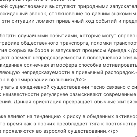
ой существовании выступают природными запускателя
жиданный звонок, столкновение со давним знакомым 
е эти ситуации ломают привычный ход событий и пред
богаты случайными событиями, которые могут спрово
 графике общественного транспорта, поломки транспо
тия скорых выборов и запускают процессы Армада.</p
ют элемент непредсказуемости в повседневной жизн
жиданная солнечная атмосфера способна мотивировать 
вляющую непредсказуемости в привычный распорядок.
ок в формировании волнения</h2>
пать в ежедневной существовании тесно связано с си
к неизвестности регулярнее разыскивают современные
дений. Данная ориентация превращает обычные житейс
е влияют на тенденцию к риску в обыденных активнос
 то время как в прочих преобладает тяга к постоянств
е проявляются во взрослой существовании.</p>