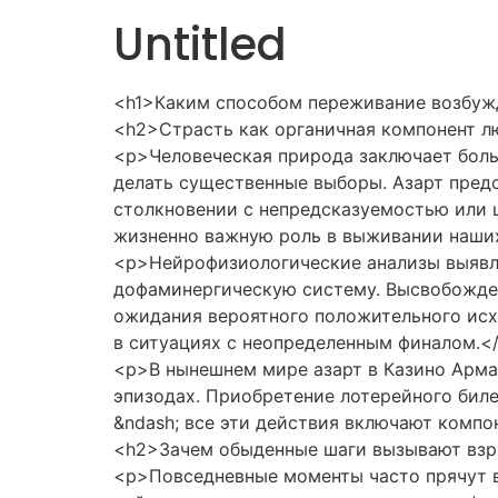
Untitled
<h1>Каким способом переживание возбужд
<h2>Страсть как органичная компонент л
<p>Человеческая природа заключает боль
делать существенные выборы. Азарт пред
столкновении с непредсказуемостью или 
жизненно важную роль в выживании наши
<p>Нейрофизиологические анализы выявляю
дофаминергическую систему. Высвобожден
ожидания вероятного положительного исх
в ситуациях с неопределенным финалом.<
<p>В нынешнем мире азарт в Казино Арма
эпизодах. Приобретение лотерейного биле
&ndash; все эти действия включают комп
<h2>Зачем обыденные шаги вызывают вз
<p>Повседневные моменты часто прячут в