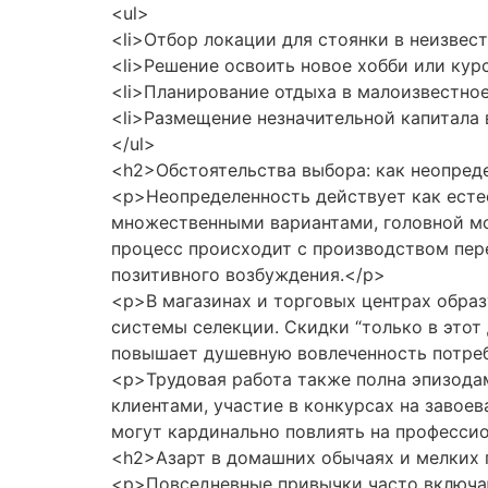
<ul>
<li>Отбор локации для стоянки в неизвест
<li>Решение освоить новое хобби или курс
<li>Планирование отдыха в малоизвестное
<li>Размещение незначительной капитала 
</ul>
<h2>Обстоятельства выбора: как неопред
<p>Неопределенность действует как есте
множественными вариантами, головной мо
процесс происходит с производством пер
позитивного возбуждения.</p>
<p>В магазинах и торговых центрах образ
системы селекции. Скидки “только в этот
повышает душевную вовлеченность потре
<p>Трудовая работа также полна эпизода
клиентами, участие в конкурсах на завое
могут кардинально повлиять на професси
<h2>Азарт в домашних обычаях и мелких 
<p>Повседневные привычки часто включаю