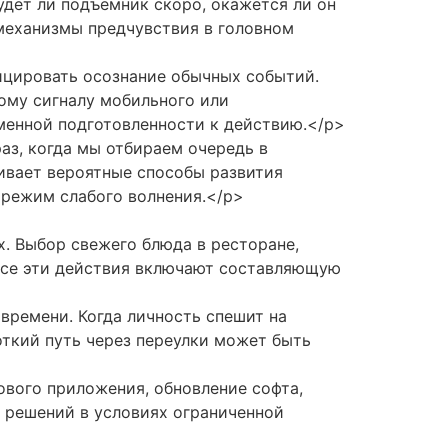
удет ли подъемник скоро, окажется ли он
механизмы предчувствия в головном
цировать осознание обычных событий.
ому сигналу мобильного или
менной подготовленности к действию.</p>
з, когда мы отбираем очередь в
ривает вероятные способы развития
 режим слабого волнения.</p>
. Выбор свежего блюда в ресторане,
 все эти действия включают составляющую
времени. Когда личность спешит на
откий путь через переулки может быть
вого приложения, обновление софта,
я решений в условиях ограниченной