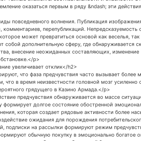
емление оказаться первым в ряду &ndash; эти действия
иды повседневного волнения. Публикация изображения
, комментариев, перепубликаций. Непредсказуемость о
оторое может превратиться основой как веселья, так 
 собой дополнительную сферу, где обнаруживается ск
ства, внесение неожиданных составляющих, изменение 
обстановке.</p>
ние увеличивает отклик</h2>
ируют, что фаза предчувствия часто вызывает более 
м, что в время неизвестности головной мозг усиленно
роятного грядущего в Казино Армада.</p>
ствие предчувствия обнаруживается во массе ситуаци
у формирует долгое состояние обостренной эмоционал
нения, которая создает рядовые активности более на
здействие ожидания для порождения потребительског
й, подписки на рассылки формируют режим предчувств
сформируют обычную покупку в эмоционально богатое 