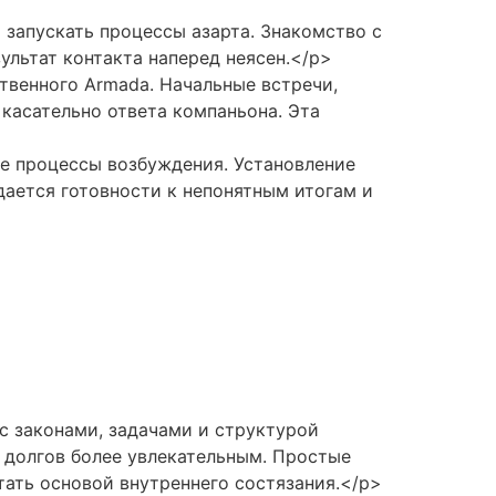
запускать процессы азарта. Знакомство с
ультат контакта наперед неясен.</p>
венного Armada. Начальные встречи,
касательно ответа компаньона. Эта
е процессы возбуждения. Установление
дается готовности к непонятным итогам и
с законами, задачами и структурой
 долгов более увлекательным. Простые
тать основой внутреннего состязания.</p>