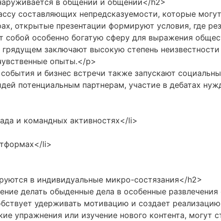
наруживается в общении и общении</h2>
су составляющих непредсказуемости, которые могут 
ах, открытые презентации формируют условия, где рез
 собой особенно богатую сферу для выражения общест
о грядущем заключают высокую степень неизвестности 
чувственные опыты.</p>
события и бизнес встречи также запускают социальны
дей потенциальным партнерам, участие в дебатах нуж
мада и командных активностях</li>
атформах</li>
>
руются в индивидуальные микро-состязания</h2>
ние делать обыденные дела в особенные развлечения 
обствует удерживать мотивацию и создает реализацию
кие упражнения или изучение нового контента, могут с