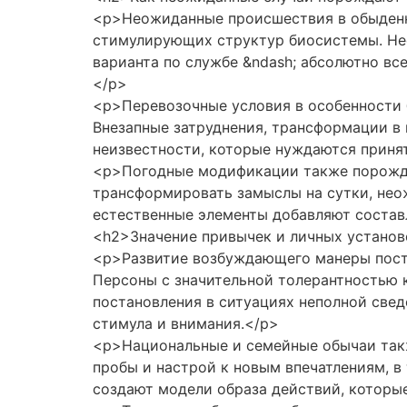
<p>Неожиданные происшествия в обыденн
стимулирующих структур биосистемы. Нео
варианта по службе &ndash; абсолютно вс
</p>
<p>Перевозочные условия в особенности 
Внезапные затруднения, трансформации в
неизвестности, которые нуждаются приня
<p>Погодные модификации также порожда
трансформировать замыслы на сутки, нео
естественные элементы добавляют соста
<h2>Значение привычек и личных установ
<p>Развитие возбуждающего манеры посту
Персоны с значительной толерантностью 
постановления в ситуациях неполной све
стимула и внимания.</p>
<p>Национальные и семейные обычаи такж
пробы и настрой к новым впечатлениям, в
создают модели образа действий, которы