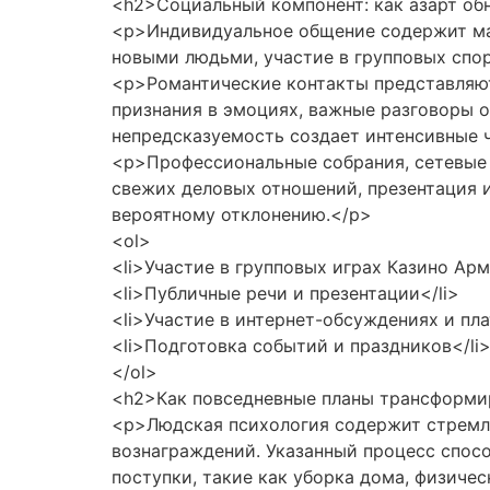
<h2>Социальный компонент: как азарт об
<p>Индивидуальное общение содержит мас
новыми людьми, участие в групповых спор
<p>Романтические контакты представляют
признания в эмоциях, важные разговоры 
непредсказуемость создает интенсивные 
<p>Профессиональные собрания, сетевые 
свежих деловых отношений, презентация и
вероятному отклонению.</p>
<ol>
<li>Участие в групповых играх Казино Ар
<li>Публичные речи и презентации</li>
<li>Участие в интернет-обсуждениях и пл
<li>Подготовка событий и праздников</li
</ol>
<h2>Как повседневные планы трансформи
<p>Людская психология содержит стремле
вознаграждений. Указанный процесс спос
поступки, такие как уборка дома, физичес