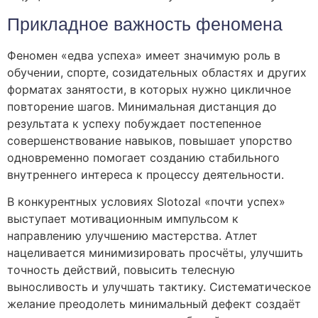
Прикладное важность феномена
Феномен «едва успеха» имеет значимую роль в
обучении, спорте, созидательных областях и других
форматах занятости, в которых нужно цикличное
повторение шагов. Минимальная дистанция до
результата к успеху побуждает постепенное
совершенствование навыков, повышает упорство
одновременно помогает созданию стабильного
внутреннего интереса к процессу деятельности.
В конкурентных условиях Slotozal «почти успех»
выступает мотивационным импульсом к
направлению улучшению мастерства. Атлет
нацеливается минимизировать просчёты, улучшить
точность действий, повысить телесную
выносливость и улучшать тактику. Систематическое
желание преодолеть минимальный дефект создаёт