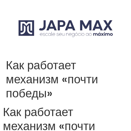
Как работает
механизм «почти
победы»
Как работает
механизм «почти