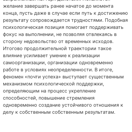
желание завершать ранее начатое до момента
конца, пусть даже в случае если путь к достижению
результату сопровождается трудностями. Подобная
психологическая позиция помогает поддерживать
фокус на выполнении, не позволяя отвлекаясь в
сторону недовольство от временных исходов.
Итогово продолжительной траектории такое
влияние усиливает умение к реализации
самоорганизации, организации одновременно
работе в условиях неопределенности. В итоге,
феномен «почти успеха» выступает существенным
механизмом психологической поддержки,
определяющим на процесс укрепление
способностей, повышение стремления
одновременно создание устойчивого отношения к
делу к собственным собственным результатам.