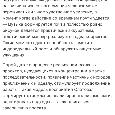
развитии неизвестного умения человек может
переживать сильное чувственное усиление, в
момент когда действие со временем почти удается
— музыка формируется почти полностью ровно,
рисунок делается практически аккуратным,
атлетический маневр реализуется едва корректно.
Такие моменты дают способность заметить
индивидуальный рост и обнаружить ощутимые
улучшения.
Порой даже в процессе реализации сложных
проектов, нуждающихся в концентрации а также
последовательности, появление частичных исходов,
приближенных к идеалу, стимулирует продолжение
работы. Такая модель восприятия Слотозал
формирует стремление анализировать личные шаги,
адаптировать подходы а также двигаться к
завершению проекта.