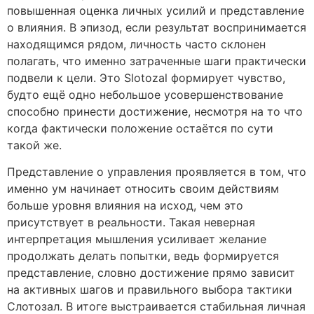
повышенная оценка личных усилий и представление
о влияния. В эпизод, если результат воспринимается
находящимся рядом, личность часто склонен
полагать, что именно затраченные шаги практически
подвели к цели. Это Slotozal формирует чувство,
будто ещё одно небольшое усовершенствование
способно принести достижение, несмотря на то что
когда фактически положение остаётся по сути
такой же.
Представление о управления проявляется в том, что
именно ум начинает относить своим действиям
больше уровня влияния на исход, чем это
присутствует в реальности. Такая неверная
интерпретация мышления усиливает желание
продолжать делать попытки, ведь формируется
представление, словно достижение прямо зависит
на активных шагов и правильного выбора тактики
Слотозал. В итоге выстраивается стабильная личная