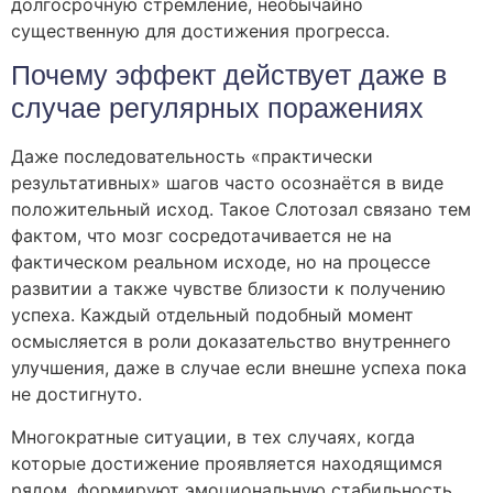
долгосрочную стремление, необычайно
существенную для достижения прогресса.
Почему эффект действует даже в
случае регулярных поражениях
Даже последовательность «практически
результативных» шагов часто осознаётся в виде
положительный исход. Такое Слотозал связано тем
фактом, что мозг сосредотачивается не на
фактическом реальном исходе, но на процессе
развитии а также чувстве близости к получению
успеха. Каждый отдельный подобный момент
осмысляется в роли доказательство внутреннего
улучшения, даже в случае если внешне успеха пока
не достигнуто.
Многократные ситуации, в тех случаях, когда
которые достижение проявляется находящимся
рядом, формируют эмоциональную стабильность.