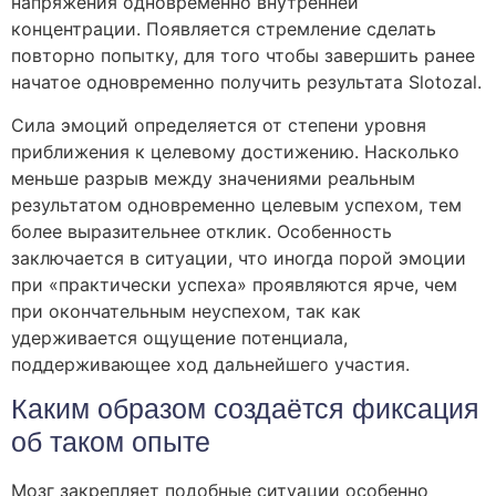
напряжения одновременно внутренней
концентрации. Появляется стремление сделать
повторно попытку, для того чтобы завершить ранее
начатое одновременно получить результата Slotozal.
Сила эмоций определяется от степени уровня
приближения к целевому достижению. Насколько
меньше разрыв между значениями реальным
результатом одновременно целевым успехом, тем
более выразительнее отклик. Особенность
заключается в ситуации, что иногда порой эмоции
при «практически успеха» проявляются ярче, чем
при окончательным неуспехом, так как
удерживается ощущение потенциала,
поддерживающее ход дальнейшего участия.
Каким образом создаётся фиксация
об таком опыте
Мозг закрепляет подобные ситуации особенно