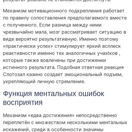
Механизм мотивационного подкрепления работает
по правилу сопоставления предполагаемого вместе
с полученного. Если разница между ними
чрезвычайно мала, мозг рассматривает ситуацию в
виде вероятно результативную. Именно поэтому
«практически успех» стимулирует яркий всплеск
реактивности именно тех аналогичных учastков ,
которые также вовлечены при достижении
истинного результата. Подобная ответная реакция
Слотозал казино создает эмоциональный подъем,
укрепляющий личную стремление.
Функция ментальных ошибок
восприятия
Механизм «едва достижения» непосредственно
переплетён с множеством несколькими ментальных
искажений, среди в особенности значимы