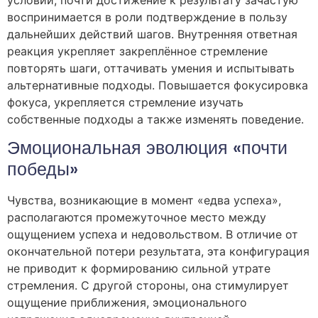
воспринимается в роли подтверждение в пользу
дальнейших действий шагов. Внутренняя ответная
реакция укрепляет закреплённое стремление
повторять шаги, оттачивать умения и испытывать
альтернативные подходы. Повышается фокусировка
фокуса, укрепляется стремление изучать
собственные подходы а также изменять поведение.
Эмоциональная эволюция «почти
победы»
Чувства, возникающие в момент «едва успеха»,
располагаются промежуточное место между
ощущением успеха и недовольством. В отличие от
окончательной потери результата, эта конфигурация
не приводит к формированию сильной утрате
стремления. С другой стороны, она стимулирует
ощущение приближения, эмоционального