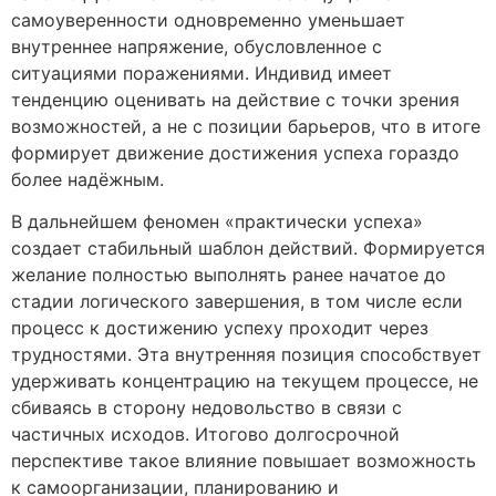
самоуверенности одновременно уменьшает
внутреннее напряжение, обусловленное с
ситуациями поражениями. Индивид имеет
тенденцию оценивать на действие с точки зрения
возможностей, а не с позиции барьеров, что в итоге
формирует движение достижения успеха гораздо
более надёжным.
В дальнейшем феномен «практически успеха»
создает стабильный шаблон действий. Формируется
желание полностью выполнять ранее начатое до
стадии логического завершения, в том числе если
процесс к достижению успеху проходит через
трудностями. Эта внутренняя позиция способствует
удерживать концентрацию на текущем процессе, не
сбиваясь в сторону недовольство в связи с
частичных исходов. Итогово долгосрочной
перспективе такое влияние повышает возможность
к самоорганизации, планированию и