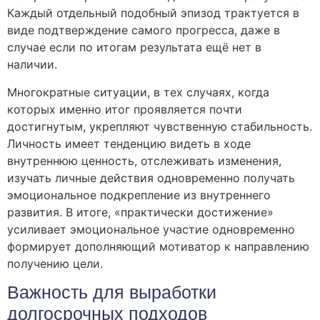
Каждый отдельный подобный эпизод трактуется в
виде подтверждение самого прогресса, даже в
случае если по итогам результата ещё нет в
наличии.
Многократные ситуации, в тех случаях, когда
которых именно итог проявляется почти
достигнутым, укрепляют чувственную стабильность.
Личность имеет тенденцию видеть в ходе
внутреннюю ценность, отслеживать изменения,
изучать личные действия одновременно получать
эмоциональное подкрепление из внутреннего
развития. В итоге, «практически достижение»
усиливает эмоциональное участие одновременно
формирует дополняющий мотиватор к направлению
получению цели.
Важность для выработки
долгосрочных подходов