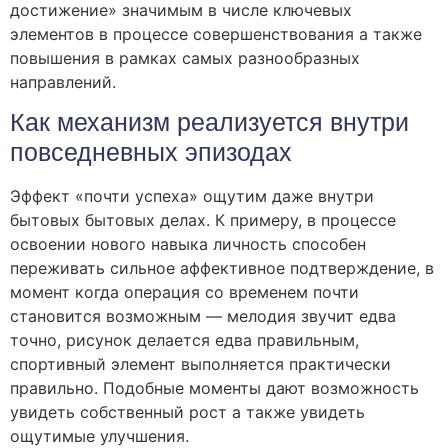
достижение» значимым в числе ключевых
элементов в процессе совершенствования а также
повышения в рамках самых разнообразных
направлений.
Как механизм реализуется внутри
повседневных эпизодах
Эффект «почти успеха» ощутим даже внутри
бытовых бытовых делах. К примеру, в процессе
освоении нового навыка личность способен
переживать сильное аффективное подтверждение, в
момент когда операция со временем почти
становится возможным — мелодия звучит едва
точно, рисунок делается едва правильным,
спортивный элемент выполняется практически
правильно. Подобные моменты дают возможность
увидеть собственный рост а также увидеть
ощутимые улучшения.