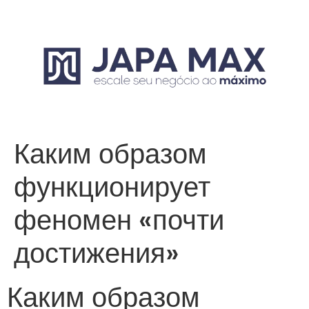
Каким образом
функционирует
феномен «почти
достижения»
Каким образом