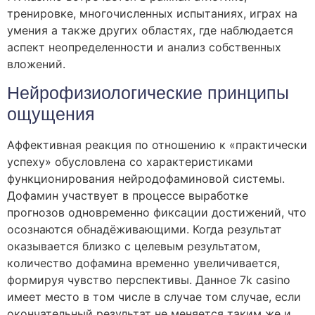
тренировке, многочисленных испытаниях, играх на
умения а также других областях, где наблюдается
аспект неопределенности и анализ собственных
вложений.
Нейрофизиологические принципы
ощущения
Аффективная реакция по отношению к «практически
успеху» обусловлена со характеристиками
функционирования нейродофаминовой системы.
Дофамин участвует в процессе выработке
прогнозов одновременно фиксации достижений, что
осознаются обнадёживающими. Когда результат
оказывается близко с целевым результатом,
количество дофамина временно увеличивается,
формируя чувство перспективы. Данное 7k casino
имеет место в том числе в случае том случае, если
окончательный результат не меняется таким же и