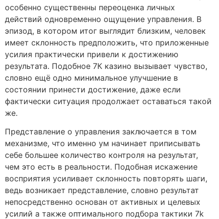
особенно существенны переоценка личных
действий одновременно ощущение управления. В
эпизод, в котором итог выглядит близким, человек
имеет склонность предположить, что приложенные
усилия практически привели к достижению
результата. Подобное 7К казино вызывает чувство,
словно ещё одно минимальное улучшение в
состоянии принести достижение, даже если
фактически ситуация продолжает оставаться такой
же.
Представление о управления заключается в том
механизме, что именно ум начинает приписывать
себе большее количество контроля на результат,
чем это есть в реальности. Подобная искажение
восприятия усиливает склонность повторять шаги,
ведь возникает представление, словно результат
непосредственно основан от активных и целевых
усилий а также оптимального подбора тактики 7k