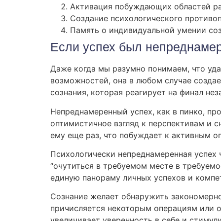
Активация побуждающих областей ра
Создание психологического противо
Память о индивидуальной умении со
Если успех был непреднаме
Даже когда мы разумно понимаем, что уда
возможностей, она в любом случае созда
сознания, которая реагирует на финал нез
Непреднамеренный успех, как в пинко, пр
оптимистичное взгляд к перспективам и с
ему еще раз, что побуждает к активным о
Психологически непреднамеренная успех ч
“очутиться в требуемом месте в требуемо
единую панораму личных успехов и компе
Сознание желает обнаружить закономернос
причисляется некоторым операциям или о
увеличивает уверенность в себе и стимул