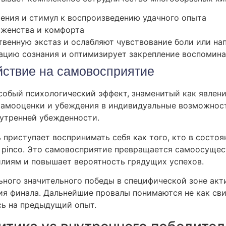
ения и стимул к воспроизведению удачного опыта
аженства и комфорта
венную экстаз и ослабляют чувствование боли или на
ацию сознания и оптимизирует закрепление воспомин
йствие на самовосприятие
обый психологический эффект, знаменитый как явление
амооценки и убеждения в индивидуальные возможност
нутренней убежденности.
 приступает воспринимать себя как того, кто в состоя
 в pinco. Это самовосприятие превращается самоосущ
лиям и повышает вероятность грядущих успехов.
ого значительного победы в специфической зоне акти
 финала. Дальнейшие провалы понимаются не как свид
сь на предыдущий опыт.