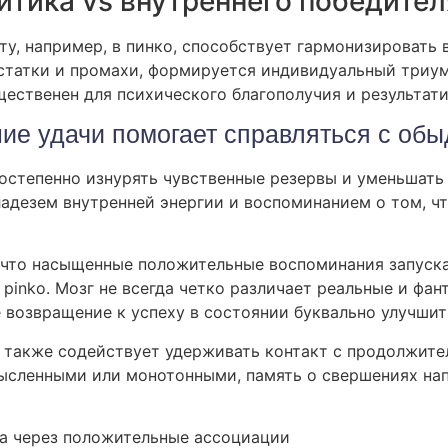
итика vs внутреннего победител
ту, например, в пинко, способствует гармонизировать 
остатки и промахи, формируется индивидуальный триу
щественен для психического благополучия и результати
ие удачи помогает справляться с об
остепенно изнурять чувственные резервы и уменьшать 
адезем внутренней энергии и воспоминанием о том, ч
 что насыщенные положительные воспоминания запуска
 pinko. Мозг не всегда четко различает реальные и фа
 возвращение к успеху в состоянии буквально улучшит
также содействует удерживать контакт с продолжител
ысленными или монотонными, память о свершениях на
а через положительные ассоциации