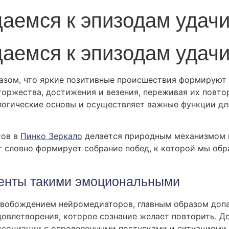
аемся к эпизодам удачи
аемся к эпизодам удачи
азом, что яркие позитивные происшествия формируют 
ржества, достижения и везения, переживая их повтор
огические основы и осуществляет важные функции дл
тов в
Пинко Зеркало
делается природным механизмом 
г словно формирует собрание побед, к которой мы обр
енты такими эмоциональными
вобождением нейромедиаторов, главным образом допа
довлетворения, которое сознание желает повторить. Д
ссоциации с определенными поступками и ситуациями.