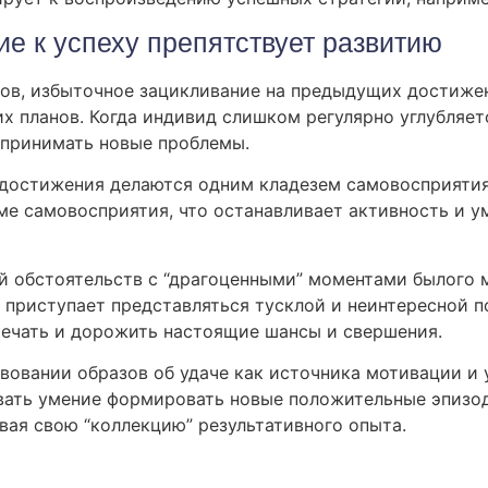
е к успеху препятствует развитию
ов, избыточное зацикливание на предыдущих достижен
х планов. Когда индивид слишком регулярно углубляетс
 принимать новые проблемы.
 достижения делаются одним кладезем самовосприятия
еме самовосприятия, что останавливает активность и
 обстоятельств с “драгоценными” моментами былого 
 приступает представляться тусклой и неинтересной 
мечать и дорожить настоящие шансы и свершения.
овании образов об удаче как источника мотивации и 
ать умение формировать новые положительные эпизоды,
вая свою “коллекцию” результативного опыта.