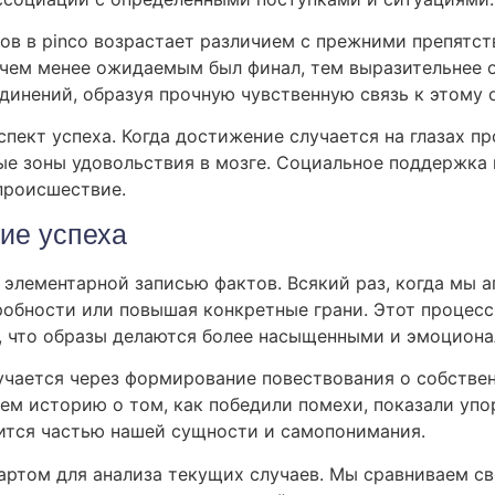
в в pinco возрастает различием с прежними препятс
 чем менее ожидаемым был финал, тем выразительнее о
динений, образуя прочную чувственную связь к этому о
пект успеха. Когда достижение случается на глазах п
ые зоны удовольствия в мозге. Социальное поддержка 
происшествие.
ие успеха
 элементарной записью фактов. Всякий раз, когда мы а
дробности или повышая конкретные грани. Этот процес
, что образы делаются более насыщенными и эмоционал
учается через формирование повествования о собстве
уем историю о том, как победили помехи, показали уп
вится частью нашей сущности и самопонимания.
артом для анализа текущих случаев. Мы сравниваем с