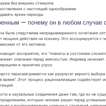
зума без внешних стимулов
поставления с настоящей однообразием
здавать яркие периоды
ренным — почему он в любом случае 
ча была следствием непреднамеренного сочетания ситу
ет мощное действие на психику. Это ассоциируется с 
ависимо от его мотивов.
оизводит восприятие, что “планеты в состоянии сложит
нижает опасение перед неясностью. Индивид начинает 
перациям и принятию угроз.
асто пересматривается как результат верного выбора
е время”. Этот процесс рационализации содействует и
тенций.
ти и каузальные соединения даже там, где их не суще
пределениям, которые человек решал перед успешным
ирует к воспроизведению успешных стратегий, например