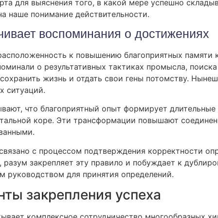
рта для выяснения того, в какой мере успешно склад
на наше понимание действительности.
ичивает воспоминания о достижениях
драсположенность к повышению благоприятных памяти
поминали о результативных тактиках промысла, поиск
 сохранить жизнь и отдать свои гены потомству. Нынеш
х ситуаций.
вают, что благоприятный опыт формирует длительные и
тальной коре. Эти трансформации повышают соединен
ванными.
 связано с процессом подтверждения корректности оп
, разум закрепляет эту правило и побуждает к дублир
м руководством для принятия определений.
нты закрепления успеха
ывает комплексное сотрудничество многообразных хи