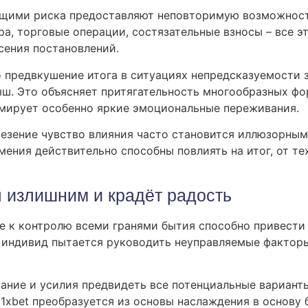
яющими риска предоставляют неповторимую возможнос
а, торговые операции, состязательные взносы – все э
сения постановлений.
о предвкушение итога в ситуациях непредсказуемости
ш. Это объясняет притягательность многообразных фо
ормирует особенно яркие эмоциональные переживания.
 везение чувство влияния часто становится иллюзорны
умения действительно способны повлиять на итог, от те
я излишним и крадёт радость
е к контролю всеми гранями бытия способно привести
 индивид пытается руководить неуправляемые факторы
ние и усилия предвидеть все потенциальные варианты
 1xbet преобразуется из основы наслаждения в основу 