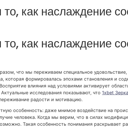
 то, как наслаждение со
я
 то, как наслаждение со
я
бразом, что мы переживаем специальное удовольствие,
да, которая формировалась эпохами становления и со
Восприятие влияния над условиями активирует области
 Актуальные исследования показывают, что
1xbet Зерк
 переживание радости и мотивацию.
тную особенность: даже мнимое воздействие на прои
учие человека. Когда мы верим, что в силах модифици
 возможно. Такая особенность понимания раскрывает р