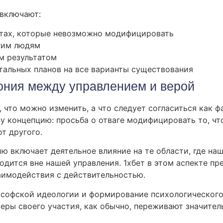
 включают:
тах, которые невозможно модифицировать
гим людям
м результатом
тальных планов на все варианты существования
мония между управлением и верой
что можно изменить, а что следует согласиться как ф
 концепцию: просьба о отваге модифицировать то, чт
т другого.
ю включает деятельное влияние на те области, где на
ходится вне нашей управления. 1хбет в этом аспекте п
аимодействия с действительностью.
ософской идеологии и формирование психологического 
еры своего участия, как обычно, переживают значител