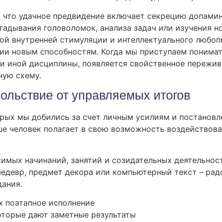
 что удачное предвидение включает секрецию допамин
азгадывания головоломок, анализа задач или изучения 
вой внутренней стимуляции и интеллектуального любоп
ии новым способностям. Когда мы приступаем понимать
и иной дисциплины, появляется свойственное пережива
ную схему.
ольствие от управляемых итогов
орых мы добились за счет личным усилиям и постановл
 человек полагает в свою возможность воздействоват
имых начинаний, занятий и созидательных деятельност
едевр, предмет декора или компьютерный текст – рад
дания.
х поэтапное исполнение
оторые дают заметные результаты