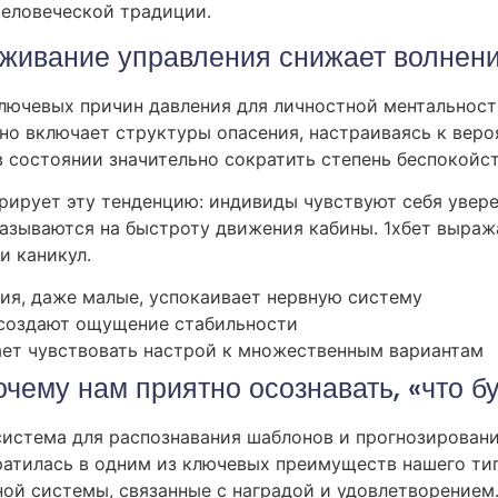
человеческой традиции.
еживание управления снижает волнен
ючевых причин давления для личностной ментальности.
о включает структуры опасения, настраиваясь к веро
 состоянии значительно сократить степень беспокойст
ирует эту тенденцию: индивиды чувствуют себя увере
казываются на быстроту движения кабины. 1хбет выраж
и каникул.
ия, даже малые, успокаивает нервную систему
создают ощущение стабильности
ает чувствовать настрой к множественным вариантам
очему нам приятно осознавать, «что б
система для распознавания шаблонов и прогнозировани
атилась в одним из ключевых преимуществ нашего ти
ной системы, связанные с наградой и удовлетворением