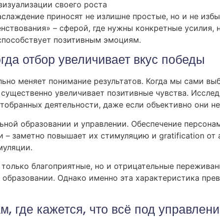
визуализации своего роста
аслаждение приносят не излишне простые, но и не изб
нствования» – сферой, где нужны конкретные усилия, 
 способствует позитивным эмоциям.
огда отбор увеличивает вкус победы
льно меняет понимание результатов. Когда мы сами в
 существенно увеличивает позитивные чувства. Иссле
тобранных деятельности, даже если объективно они не
льной образовании и управлении. Обеспечение персона
 заметно повышает их стимуляцию и gratification от 
муляции.
е только благоприятные, но и отрицательные пережива
их образовании. Однако именно эта характеристика пр
ам, где кажется, что всё под управлен