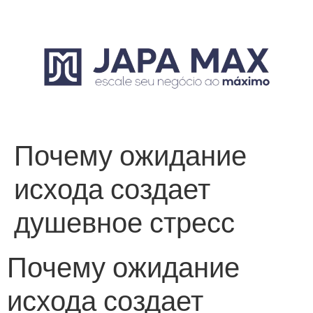
Почему ожидание
исхода создает
душевное стресс
Почему ожидание
исхода создает