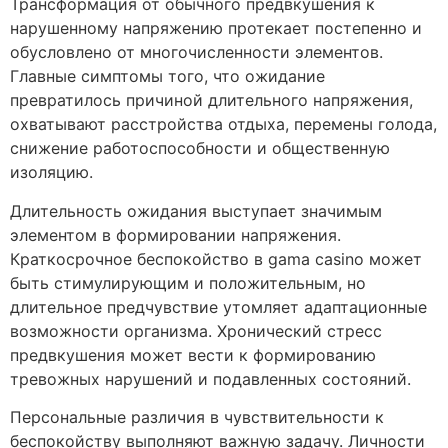
Трансформация от обычного предвкушения к
нарушенному напряжению протекает постепенно и
обусловлено от многочисленности элементов.
Главные симптомы того, что ожидание
превратилось причиной длительного напряжения,
охватывают расстройства отдыха, перемены голода,
снижение работоспособности и общественную
изоляцию.
Длительность ожидания выступает значимым
элементом в формировании напряжения.
Краткосрочное беспокойство в gama casino может
быть стимулирующим и положительным, но
длительное предчувствие утомляет адаптационные
возможности организма. Хронический стресс
предвкушения может вести к формированию
тревожных нарушений и подавленных состояний.
Персональные различия в чувствительности к
беспокойству выполняют важную задачу. Личности