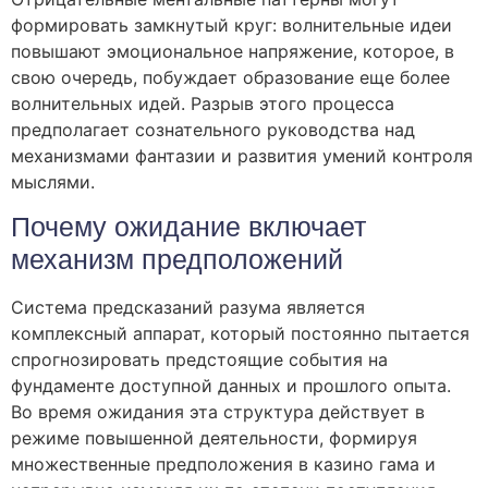
формировать замкнутый круг: волнительные идеи
повышают эмоциональное напряжение, которое, в
свою очередь, побуждает образование еще более
волнительных идей. Разрыв этого процесса
предполагает сознательного руководства над
механизмами фантазии и развития умений контроля
мыслями.
Почему ожидание включает
механизм предположений
Система предсказаний разума является
комплексный аппарат, который постоянно пытается
спрогнозировать предстоящие события на
фундаменте доступной данных и прошлого опыта.
Во время ожидания эта структура действует в
режиме повышенной деятельности, формируя
множественные предположения в казино гама и