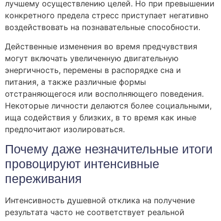
лучшему осуществлению целей. Но при превышении
конкретного предела стресс приступает негативно
воздействовать на познавательные способности.
Действенные изменения во время предчувствия
могут включать увеличенную двигательную
энергичность, перемены в распорядке сна и
питания, а также различные формы
отстраняющегося или восполняющего поведения.
Некоторые личности делаются более социальными,
ища содействия у близких, в то время как иные
предпочитают изолироваться.
Почему даже незначительные итоги
провоцируют интенсивные
переживания
Интенсивность душевной отклика на получение
результата часто не соответствует реальной