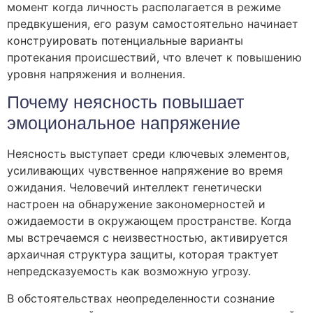
момент когда личность располагается в режиме
предвкушения, его разум самостоятельно начинает
конструировать потенциальные варианты
протекания происшествий, что влечет к повышению
уровня напряжения и волнения.
Почему неясность повышает
эмоциональное напряжение
Неясность выступает среди ключевых элементов,
усиливающих чувственное напряжение во время
ожидания. Человечий интеллект генетически
настроен на обнаружение закономерностей и
ожидаемости в окружающем пространстве. Когда
мы встречаемся с неизвестностью, активируется
архаичная структура защиты, которая трактует
непредсказуемость как возможную угрозу.
В обстоятельствах неопределенности сознание