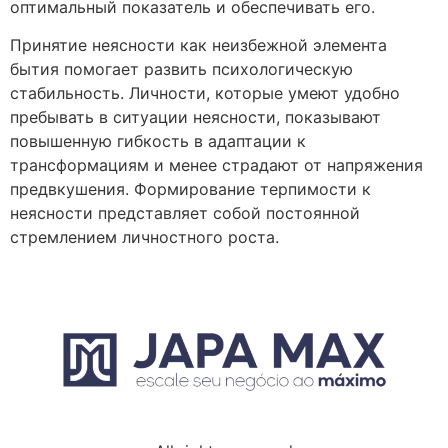
оптимальный показатель и обеспечивать его.
Принятие неясности как неизбежной элемента
бытия помогает развить психологическую
стабильность. Личности, которые умеют удобно
пребывать в ситуации неясности, показывают
повышенную гибкость в адаптации к
трансформациям и менее страдают от напряжения
предвкушения. Формирование терпимости к
неясности представляет собой постоянной
стремлением личностного роста.