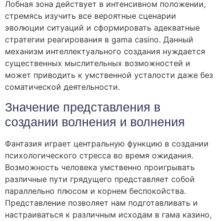
Лобная зона действует в интенсивном положении,
стремясь изучить все вероятные сценарии
эволюции ситуаций и сформировать адекватные
стратегии реагирования в gama casino. Данный
механизм интеллектуального создания нуждается
существенных мыслительных возможностей и
может приводить к умственной усталости даже без
соматической деятельности.
Значение представления в
создании волнения и волнения
Фантазия играет центральную функцию в создании
психологического стресса во время ожидания.
Возможность человека умственно проигрывать
различные пути грядущего представляет собой
параллельно плюсом и корнем беспокойства.
Представление позволяет нам подготавливать и
настраиваться к различным исходам в гама казино,