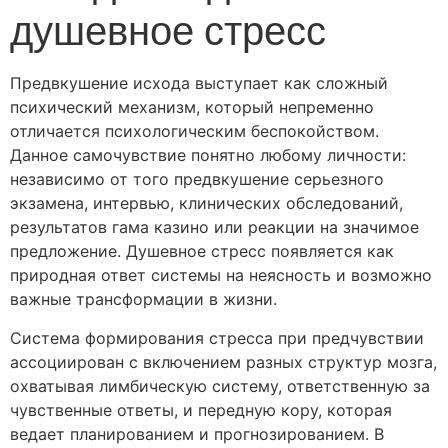
душевное стресс
Предвкушение исхода выступает как сложный
психический механизм, который непременно
отличается психологическим беспокойством.
Данное самочувствие понятно любому личности:
независимо от того предвкушение серьезного
экзамена, интервью, клинических обследований,
результатов гама казино или реакции на значимое
предложение. Душевное стресс появляется как
природная ответ системы на неясность и возможно
важные трансформации в жизни.
Система формирования стресса при предчувствии
ассоциирован с включением разных структур мозга,
охватывая лимбическую систему, ответственную за
чувственные ответы, и передную кору, которая
ведает планированием и прогнозированием. В