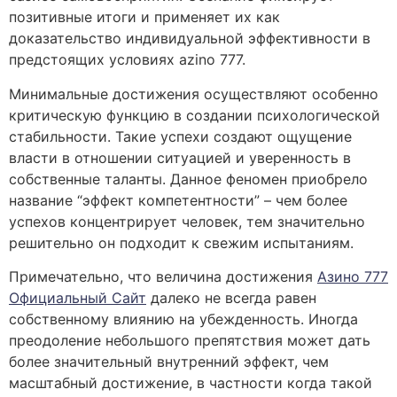
позитивные итоги и применяет их как
доказательство индивидуальной эффективности в
предстоящих условиях azino 777.
Минимальные достижения осуществляют особенно
критическую функцию в создании психологической
стабильности. Такие успехи создают ощущение
власти в отношении ситуацией и уверенность в
собственные таланты. Данное феномен приобрело
название “эффект компетентности” – чем более
успехов концентрирует человек, тем значительно
решительно он подходит к свежим испытаниям.
Примечательно, что величина достижения
Азино 777
Официальный Сайт
далеко не всегда равен
собственному влиянию на убежденность. Иногда
преодоление небольшого препятствия может дать
более значительный внутренний эффект, чем
масштабный достижение, в частности когда такой