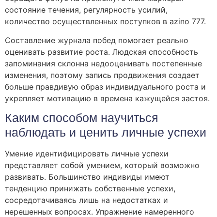
состояние течения, регулярность усилий,
количество осуществленных поступков в azino 777.
Составление журнала побед помогает реально
оценивать развитие роста. Людская способность
запоминания склонна недооценивать постепенные
изменения, поэтому запись продвижения создает
больше правдивую образ индивидуального роста и
укрепляет мотивацию в времена кажущейся застоя.
Каким способом научиться
наблюдать и ценить личные успехи
Умение идентифицировать личные успехи
представляет собой умением, который возможно
развивать. Большинство индивиды имеют
тенденцию принижать собственные успехи,
сосредотачиваясь лишь на недостатках и
нерешенных вопросах. Упражнение намеренного