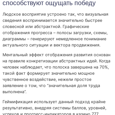
способствуют ощущать победу
Людское восприятие устроено так, что визуальная
сведения воспринимается значительно быстрее
словесной или абстрактной. Графические
отображения прогресса – полосы загрузки, схемы,
диаграммы – генерируют немедленное понимание
актуального ситуации и вектора продвижения.
Ментальный эффект отображения развития основан
на правиле конкретизации абстрактных идей. Когда
человек наблюдает, что полоска завершена на 70%,
такой факт формирует значительно мощное
чувственное воздействие, нежели простое
заявление о том, что “значительная доля труда
выполнена”.
Геймификация использует данный подход крайне
результативно, внедряя системы баллов, уровней,
успехов и прогресс-индикаторов в казино 777.