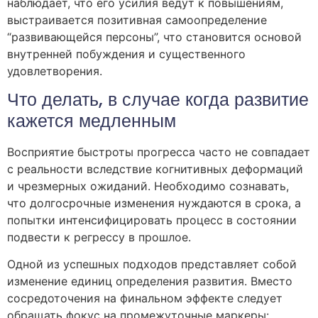
наблюдает, что его усилия ведут к повышениям,
выстраивается позитивная самоопределение
“развивающейся персоны”, что становится основой
внутренней побуждения и существенного
удовлетворения.
Что делать, в случае когда развитие
кажется медленным
Восприятие быстроты прогресса часто не совпадает
с реальности вследствие когнитивных деформаций
и чрезмерных ожиданий. Необходимо сознавать,
что долгосрочные изменения нуждаются в срока, а
попытки интенсифицировать процесс в состоянии
подвести к регрессу в прошлое.
Одной из успешных подходов представляет собой
изменение единиц определения развития. Вместо
сосредоточения на финальном эффекте следует
обращать фокус на промежуточные маркеры: