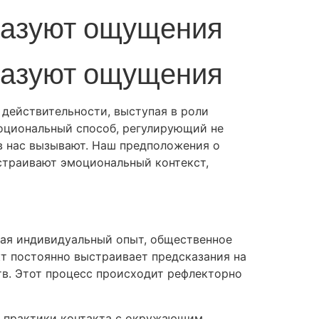
разуют ощущения
разуют ощущения
действительности, выступая в роли
оциональный способ, регулирующий не
в нас вызывают. Наш предположения о
страивают эмоциональный контекст,
вая индивидуальный опыт, общественное
т постоянно выстраивает предсказания на
тв. Этот процесс происходит рефлекторно
о практики контакта с окружающим