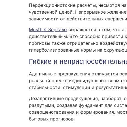
Перфекционистские расчеты, несмотря на
чувственной ценой. Непрерывное желание
зависимости от действительных свершений
Mostbet Зеркало
выражается в том, что а
действительным. Это способно привести 
прогнозы также отрицательно воздейству
гиперболизированные нормы на окружающ
Гибкие и неприспособительн
Адаптивные предвкушения отличаются реа
реальной оценке индивидуальных возможн
стабильности, стимуляции и результатив
Дезадаптивные предвкушения, наоборот, 
раздутыми, создавая фундамент для сис
совершенствования и формирования. мост
бытовых прогнозов.