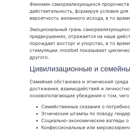
Феномен самореализующихся пророчеств 
действительность, формируя условия для
вероятность желанного исхода, в то врем
Эмоциональный грань самореализующихся 
предвкушениях, отражается на наше дейст
порождает восторг и упорство, в то вре
стимуляции. mostbet показывает цикличе
другого.
Цивилизационные и семейны
Семейная обстановка и этнический среда
достижения, взаимодействий и личностног
основополагающие убеждения о том, чего 
Семейственные сказания о потребно
Этнические штампы по поводу гендер
Социально-экономические взгляды о
Конфессиональные или мировоззренч