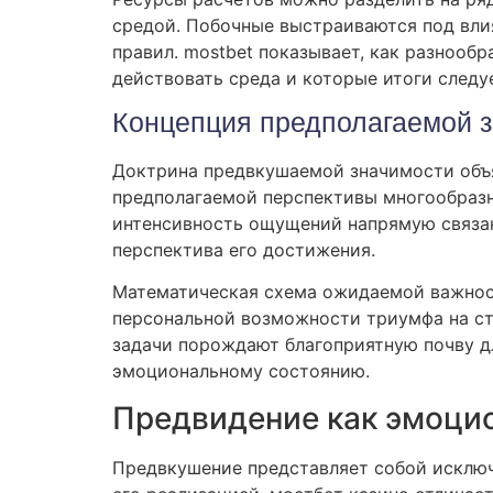
средой. Побочные выстраиваются под вли
правил. mostbet показывает, как разнооб
действовать среда и которые итоги следу
Концепция предполагаемой 
Доктрина предвкушаемой значимости объя
предполагаемой перспективы многообразн
интенсивность ощущений напрямую связана
перспектива его достижения.
Математическая схема ожидаемой важнос
персональной возможности триумфа на с
задачи порождают благоприятную почву д
эмоциональному состоянию.
Предвидение как эмоцио
Предвкушение представляет собой исключ