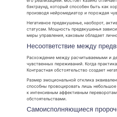
его реализацией. мостбет казино отлича
бэкграунд, который способен быть как хо
производя нейромедиатор и порождая чув
Негативное предвкушенье, наоборот, акт
статусам. Мощность предвкушенья зависи
меры управления, каковым обладает личн
Несоответствие между пред
Расхождение между расчитываемыми и де
чувственных переживаний. Когда практик
Контрастная обстоятельство создает нега
Размер эмоциональной отклика эквивале
способны провоцировать лишь небольшое 
к интенсивным аффективным переворотам.
обстоятельствами.
Самоисполняющиеся пророче