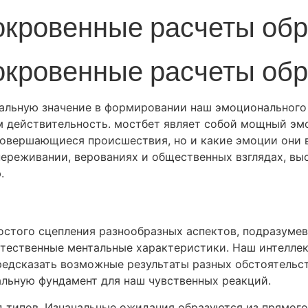
окровенные расчеты об
окровенные расчеты об
льную значение в формировании наш эмоционального 
м действительность. мостбет являет собой мощный эм
совершающиеся происшествия, но и какие эмоции они 
реживании, верованиях и общественных взглядах, вы
.
остого сцепления разнообразных аспектов, подразуме
стественные ментальные характеристики. Наш интеллек
редсказать возможные результаты разных обстоятельс
альную фундамент для наш чувственных реакций.
д типов. Изначальные ожидания образуются из прямог