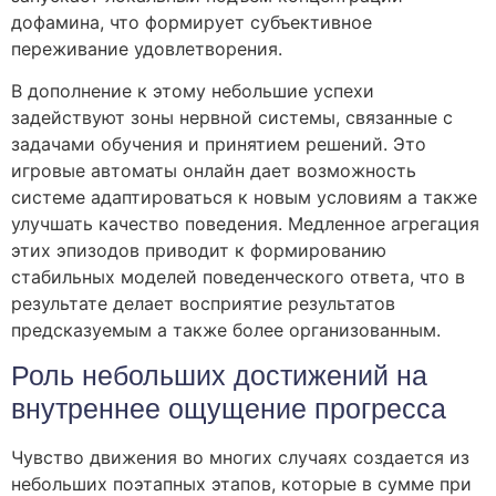
дофамина, что формирует субъективное
переживание удовлетворения.
В дополнение к этому небольшие успехи
задействуют зоны нервной системы, связанные с
задачами обучения и принятием решений. Это
игровые автоматы онлайн дает возможность
системе адаптироваться к новым условиям а также
улучшать качество поведения. Медленное агрегация
этих эпизодов приводит к формированию
стабильных моделей поведенческого ответа, что в
результате делает восприятие результатов
предсказуемым а также более организованным.
Роль небольших достижений на
внутреннее ощущение прогресса
Чувство движения во многих случаях создается из
небольших поэтапных этапов, которые в сумме при