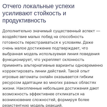
Отчего локальные успехи
усиливают стойкость и
продуктивность
Дополнительно значимый существенный аспект —
воздействие малых побед на способность
готовность перестраиваться к условиям. Даже
очень малое достижение подтверждает, что
выбранная модель используемая линия поведения
функционирует, что укрепляет склонность
применять альтернативные варианты одновременно
корректировать линии действий. Такой опыт
игровые автоматы онлайн оказывается гибким
ресурсом адаптации во многих разных областях
жизни. Накопленные небольшие достижения дают
возможность эффективнее откликаться на
возникновение сложностей, формируя более
резистентную модель реакций.