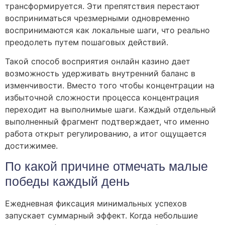
трансформируется. Эти препятствия перестают
восприниматься чрезмерными одновременно
воспринимаются как локальные шаги, что реально
преодолеть путем пошаговых действий.
Такой способ восприятия онлайн казино дает
возможность удерживать внутренний баланс в
изменчивости. Вместо того чтобы концентрации на
избыточной сложности процесса концентрация
переходит на выполнимые шаги. Каждый отдельный
выполненный фрагмент подтверждает, что именно
работа открыт регулированию, а итог ощущается
достижимее.
По какой причине отмечать малые
победы каждый день
Ежедневная фиксация минимальных успехов
запускает суммарный эффект. Когда небольшие