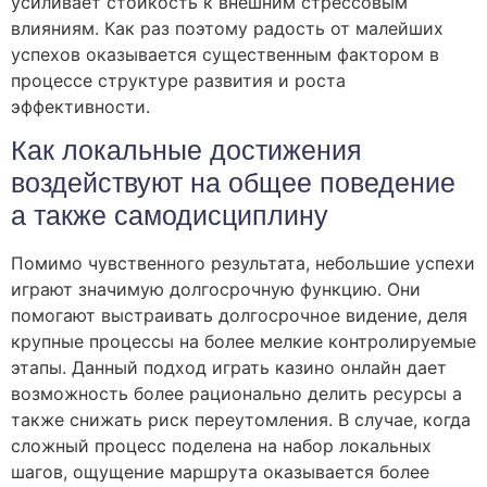
усиливает стойкость к внешним стрессовым
влияниям. Как раз поэтому радость от малейших
успехов оказывается существенным фактором в
процессе структуре развития и роста
эффективности.
Как локальные достижения
воздействуют на общее поведение
а также самодисциплину
Помимо чувственного результата, небольшие успехи
играют значимую долгосрочную функцию. Они
помогают выстраивать долгосрочное видение, деля
крупные процессы на более мелкие контролируемые
этапы. Данный подход играть казино онлайн дает
возможность более рационально делить ресурсы а
также снижать риск переутомления. В случае, когда
сложный процесс поделена на набор локальных
шагов, ощущение маршрута оказывается более