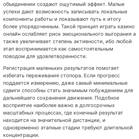
объединении создают ощутимый эффект. Малые
успехи дают возможность записывать локальные
компоненты работы и показывают путь к итогу
более упорядоченным. Такой принцип играть казино
онлайн ослабляет риск эмоционального выгорания а
также увеличивает степень активности, ибо любой
этап воспринимается как самостоятельным
поводом для удовлетворенности.
Регистрация маленьких результатов помогает
избегать переживания стопора. Если прогресс
поддается измерению, даже самый минимальные
сдвиги способны стать значимым побуждением для
дальнейшего сохранения движения. Подобное
восприятие наиболее важно в долгосрочных
масштабных процессах, где конечный результат
находится на значительной дистанции, и
одновременно этапные стадии требуют длительной
концентрации.