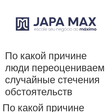
По какой причине
люди переоцениваем
случайные стечения
обстоятельств
По какой причине