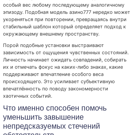
особый вес любому последующему аналогичному
эпизоду. Подобная модель азино777 нередко может
укореняться при повторении, превращаясь внутри
стабильный шаблон который определяет подход к
окружающему внешнему пространству.
Порой подобные установки выстраивают
зависимость от ощущения чувственных состояний.
Личность начинает ожидать совпадений, собирать
их и отмечать фокус на каких-либо знаках, какие
поддерживают впечатление особого веса
происходящего. Это усиливает субъективную
впечатлённость по поводу закономерности
хаотичных событий.
Что именно способен помочь
уменьшить завышение
непредсказуемых стечений