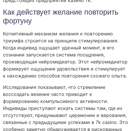
предстоящих предприятий казино 7к.
Как действует желание повторить
фортуну
Когнитивный механизм желания к повторению
триумфа строится на принципе стимулирования.
Когда индивид ощущает удачный момент, в его
сознании запускается система поощрения,
производящая нейромедиатор. Этот нейромедиатор
формирует ощущение удовольствия и стимулирует
к нахождению способов повторения схожего опыта.
Исследования показывают, что стремление
воссоздать везение часто приводит к
формированию компульсивного активности.
Индивиды приступают искать системы там, где их
отсутствуют, придумывают церемонии и верования,
связанные с предыдущими успехами в 7k casino. Это
особенно заметно обнаруживается в рискованных