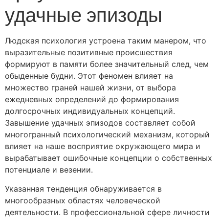
удачные эпизоды
Людская психология устроена таким манером, что
выразительные позитивные происшествия
формируют в памяти более значительный след, чем
обыденные будни. Этот феномен влияет на
множество граней нашей жизни, от выбора
ежедневных определений до формирования
долгосрочных индивидуальных концепций.
Завышение удачных эпизодов составляет собой
многогранный психологический механизм, который
влияет на наше восприятие окружающего мира и
вырабатывает ошибочные концепции о собственных
потенциале и везении.
Указанная тенденция обнаруживается в
многообразных областях человеческой
деятельности. В профессиональной сфере личности