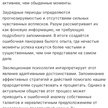
активнее, чем обыденные моменты.
Заурядные периоды определяются
прогнозируемостью и отсутствием сильных
чувственных всплесков. Разум рассматривает их
как фоновую информацию, не требующую
подробного запоминания. В итоге создаётся
ошибочная панорама былого опыта, где нечастые
моменты успеха кажутся более частыми и
существенными, чем они представали на самом
деле.
Эволюционная психология интерпретирует этот
явление адаптивными достоинствами. Запоминание
эффективных стратегий и действий помогало нашим
прародителям существовать и процветать. Однако в
актуальном обществе этот процесс может
приводить к ошибочной анализу собственных
талантов и нереалистичным предположениям от