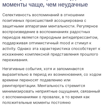
моменты чаще, чем неудачные
Селективность воспоминаний в отношении
позитивных происшествий ассоциирована с
защитными аппаратами ментальности. Регулярное
воспроизведение в воспоминаниях радостных
периодов является природным антидепрессантом,
поддерживая оптимистичный mood и стимул к
activity. Однако эта характеристика способствует к
искажению комплексной представления прошлого
переживания.
Негативные события, хотя и запоминаются
выразительно в период их возникновения, со ходом
времени переносят подавлению или
реинтерпретации. Ментальность стремится
минимизировать неприятные ощущения, связанный
с воспоминаниями о провалах, в то время как
положительные моменты постоянно