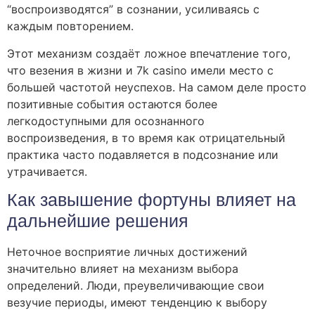
“воспроизводятся” в сознании, усиливаясь с
каждым повторением.
Этот механизм создаёт ложное впечатление того,
что везения в жизни и 7k casino имели место с
большей частотой неуспехов. На самом деле просто
позитивные события остаются более
легкодоступными для осознанного
воспроизведения, в то время как отрицательный
практика часто подавляется в подсознание или
утрачивается.
Как завышение фортуны влияет на
дальнейшие решения
Неточное восприятие личных достижений
значительно влияет на механизм выбора
определений. Люди, преувеличивающие свои
везучие периоды, имеют тенденцию к выбору