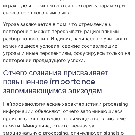
играх, где игроки пытаются повторить параметры
своего прошлого выигрыша.
Угроза заключается в том, что стремление к
повторению может перекрывать рациональный
разбор положения. Индивид начинает не учитывать
изменившиеся условия, свежие составляющие
угрозы и иные перспективы, фокусируясь только на
повторении предыдущего успеха.
Отчего сознание присваивает
повышенное importance
запоминающимся эпизодам
Нейрофизиологические характеристики processing
информации объясняют, отчего запоминающиеся
происшествия получают преимущество в системе
памяти. Миндалина, ответственная за
эмоциональную processing, стимулирует signals о