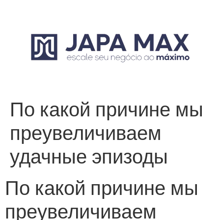
По какой причине мы
преувеличиваем
удачные эпизоды
По какой причине мы
преувеличиваем