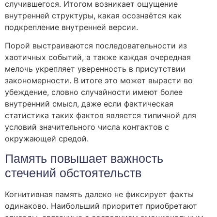
случившегося. Итогом возникает ощущение
внутренней структуры, какая осознаётся как
подкрепление внутренней версии.
Порой выстраиваются последовательности из
хаотичных событий, а также каждая очередная
мелочь укрепляет уверенность в присутствии
закономерности. В итоге это может вырасти во
убеждение, словно случайности имеют более
внутренний смысл, даже если фактическая
статистика таких фактов является типичной для
условий значительного числа контактов с
окружающей средой.
Память повышает важность
стечений обстоятельств
Когнитивная память далеко не фиксирует факты
одинаково. Наибольший приоритет приобретают