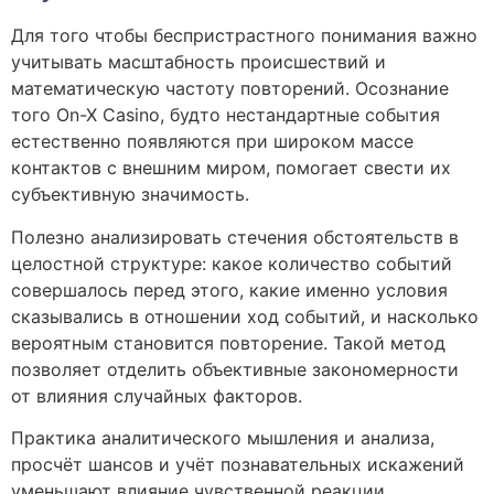
Для того чтобы беспристрастного понимания важно
учитывать масштабность происшествий и
математическую частоту повторений. Осознание
того On-X Casino, будто нестандартные события
естественно появляются при широком массе
контактов с внешним миром, помогает свести их
субъективную значимость.
Полезно анализировать стечения обстоятельств в
целостной структуре: какое количество событий
совершалось перед этого, какие именно условия
сказывались в отношении ход событий, и насколько
вероятным становится повторение. Такой метод
позволяет отделить объективные закономерности
от влияния случайных факторов.
Практика аналитического мышления и анализа,
просчёт шансов и учёт познавательных искажений
уменьшают влияние чувственной реакции.