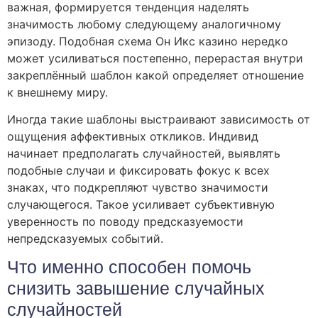
важная, формируется тенденция наделять
значимость любому следующему аналогичному
эпизоду. Подобная схема Он Икс казино нередко
может усиливаться постепенно, перерастая внутри
закреплённый шаблон какой определяет отношение
к внешнему миру.
Иногда такие шаблоны выстраивают зависимость от
ощущения аффективных откликов. Индивид
начинает предполагать случайностей, выявлять
подобные случаи и фиксировать фокус к всех
знаках, что подкрепляют чувство значимости
случающегося. Такое усиливает субъективную
уверенность по поводу предсказуемости
непредсказуемых событий.
Что именно способен помочь
снизить завышение случайных
случайностей