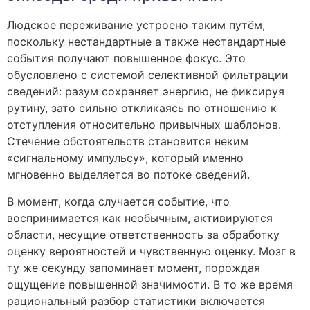
Людское переживание устроено таким путём,
поскольку нестандартные а также нестандартные
события получают повышенное фокус. Это
обусловлено с системой селективной фильтрации
сведений: разум сохраняет энергию, не фиксируя
рутину, зато сильно откликаясь по отношению к
отступления относительно привычных шаблонов.
Стечение обстоятельств становится неким
«сигнальному импульсу», который именно
мгновенно выделяется во потоке сведений.
В момент, когда случается событие, что
воспринимается как необычным, активируются
области, несущие ответственность за обработку
оценку вероятностей и чувственную оценку. Мозг в
ту же секунду запоминает момент, порождая
ощущение повышенной значимости. В то же время
рациональный разбор статистики включается