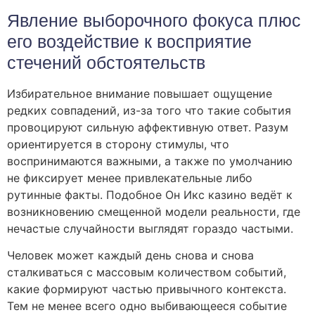
Явление выборочного фокуса плюс
его воздействие к восприятие
стечений обстоятельств
Избирательное внимание повышает ощущение
редких совпадений, из-за того что такие события
провоцируют сильную аффективную ответ. Разум
ориентируется в сторону стимулы, что
воспринимаются важными, а также по умолчанию
не фиксирует менее привлекательные либо
рутинные факты. Подобное Он Икс казино ведёт к
возникновению смещенной модели реальности, где
нечастые случайности выглядят гораздо частыми.
Человек может каждый день снова и снова
сталкиваться с массовым количеством событий,
какие формируют частью привычного контекста.
Тем не менее всего одно выбивающееся событие