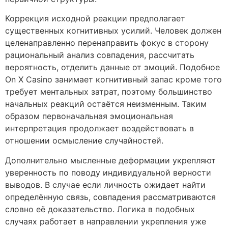
Коррекция исходной реакции предполагает
существенных когнитивных усилий. Человек должен
целенаправленно перенаправить фокус в сторону
рациональный анализ совпадения, рассчитать
вероятность, отделить данные от эмоций. Подобное
On X Casino занимает когнитивный запас кроме того
требует ментальных затрат, поэтому большинство
начальных реакций остаётся неизменным. Таким
образом первоначальная эмоциональная
интерпретация продолжает воздействовать в
отношении осмысление случайностей.
Дополнительно мысленные деформации укрепляют
уверенность по поводу индивидуальной верности
выводов. В случае если личность ожидает найти
определённую связь, совпадения рассматриваются
словно её доказательство. Логика в подобных
случаях работает в направлении укрепления уже