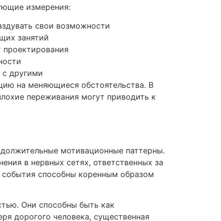
ующие измерения:
аздувать свои возможности
щих занятий
т проектирования
ности
 с другими
цию на меняющиеся обстоятельства. В
плохие переживания могут приводить к
одолжительные мотивационные паттерны.
ения в нервных сетях, ответственных за
е события способны коренным образом
тью. Они способны быть как
еря дорогого человека, существенная