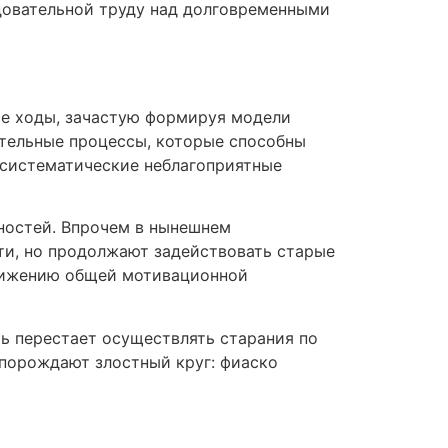
едовательной труду над долговременными
е ходы, зачастую формируя модели
ительные процессы, которые способны
 систематические неблагоприятные
ностей. Впрочем в нынешнем
ти, но продолжают задействовать старые
снижению общей мотивационной
ь перестает осуществлять старания по
 порождают злостный круг: фиаско