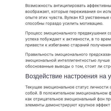
Возможность антиципировать аффективные
воображает, которые переживания он исп
опыте этих чувств. Вулкан КЗ умственные
способны гораздо усилить мотивацию.
Процесс эмоционального предвкушения со
успеха побуждает к активности, в то вре
привести к избеганию стараний получения
Правильность эмоционального предсказан
эмоциональной интеллигентностью лучше 
обоснованные выводы о том, стоит ли стр
Воздействие настроения на 
Текущее эмоциональное статус личности о
собой. В положительном эмоциональном ф
как отрицательное эмоциональный фон пр
элементы демонстрируют крупное эффект 