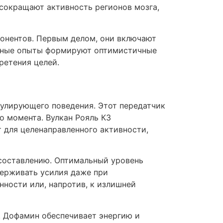
сокращают активность регионов мозга,
онентов. Первым делом, они включают
ятные опыты формируют оптимистичные
ретения целей.
мулирующего поведения. Этот передатчик
о момента. Вулкан Рояль КЗ
 для целенаправленного активности,
 составлению. Оптимальный уровень
держивать усилия даже при
ности или, напротив, к излишней
. Дофамин обеспечивает энергию и