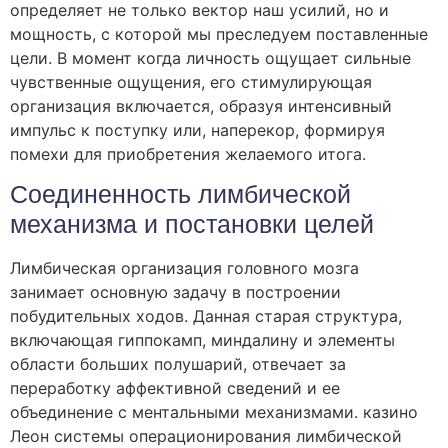
определяет не только вектор наш усилий, но и
мощность, с которой мы преследуем поставленные
цели. В момент когда личность ощущает сильные
чувственные ощущения, его стимулирующая
организация включается, образуя интенсивный
импульс к поступку или, наперекор, формируя
помехи для приобретения желаемого итога.
Соединенность лимбической
механизма и постановки целей
Лимбическая организация головного мозга
занимает основную задачу в построении
побудительных ходов. Данная старая структура,
включающая гиппокамп, миндалину и элементы
области больших полушарий, отвечает за
переработку аффективной сведений и ее
объединение с ментальными механизмами. казино
Леон системы операционирования лимбической