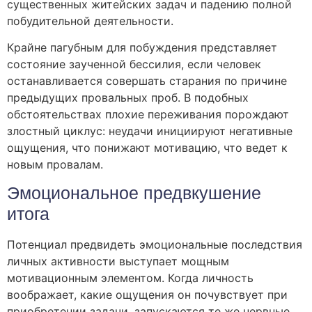
существенных житейских задач и падению полной
побудительной деятельности.
Крайне пагубным для побуждения представляет
состояние заученной бессилия, если человек
останавливается совершать старания по причине
предыдущих провальных проб. В подобных
обстоятельствах плохие переживания порождают
злостный циклус: неудачи инициируют негативные
ощущения, что понижают мотивацию, что ведет к
новым провалам.
Эмоциональное предвкушение
итога
Потенциал предвидеть эмоциональные последствия
личных активности выступает мощным
мотивационным элементом. Когда личность
воображает, какие ощущения он почувствует при
приобретении задачи, запускаются те же нервные