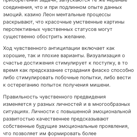
соединения, что и при подлинном опыте данных
эмоций. казино Леон ментальные процессы
раскрывают, что красочные умственные картины
перспективных чувственных статусов могут
существенно обострить желание.
Ход чувственного антиципации включает как
хорошие, так и плохие варианты. Визуализация о
счастье достижения стимулирует к поступку, в то
время как предсказание страдания фиаско способно
либо стимулировать побочные попытки, либо вести
к остереганию попыток получения мишени.
Правильность чувственного предвидения
изменяется у разных личностей и в многообразных
ситуациях. Личности с повышенной эмоциональной
развитостью качественнее предсказывают
собственные будущие эмоциональные проявления,
что позволяет им формировать более