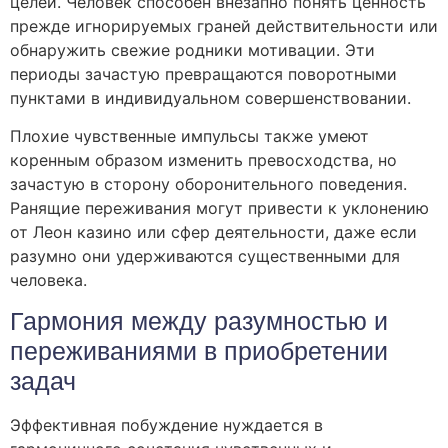
целей. Человек способен внезапно понять ценность
прежде игнорируемых граней действительности или
обнаружить свежие родники мотивации. Эти
периоды зачастую превращаются поворотными
пунктами в индивидуальном совершенствовании.
Плохие чувственные импульсы также умеют
коренным образом изменить превосходства, но
зачастую в сторону оборонительного поведения.
Ранящие переживания могут привести к уклонению
от Леон казино или сфер деятельности, даже если
разумно они удерживаются существенными для
человека.
Гармония между разумностью и
переживаниями в приобретении
задач
Эффективная побуждение нуждается в