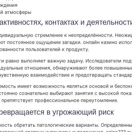
уждения
ей атмосферы
активностях, контактах и деятельност
ндивидуальную стремление к неопределённости. Неож
т постоянное ощущение загадки. онлайн казино испо
ованности пользователей к продукту.
и равно выполняет важную задачу. Исследователи подч
идуальные отношения, обнаруживают более повышенный 
увственную взаимодействие и предотвращать стандар
емость имеет возможность являться основой и беспоко
тоянно сознательно выбирают занятия с высокой пока
 препятствует профессиональное переутомление.
 превращается в угрожающий риск
ость обретать патологические варианты. Определенн