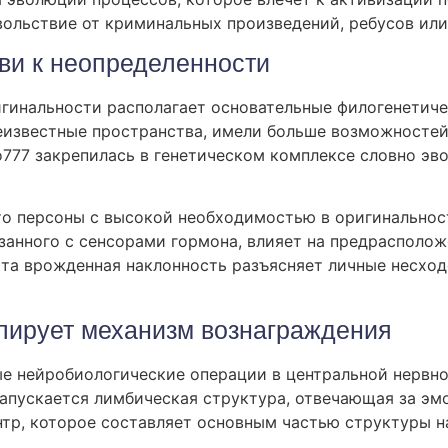
вольствие от криминальных произведений, ребусов или
ви к неопределенности
инальности располагает основательные филогенетиче
неизвестные пространства, имели больше возможносте
no777 закрепилась в генетическом комплексе словно э
то персоны с высокой необходимостью в оригинально
занного с сенсорами гормона, влияет на предрасполо
 Эта врожденная наклонность разъясняет личные несхо
лирует механизм вознаграждения
 нейробиологические операции в центральной нервной
запускается лимбическая структура, отвечающая за эм
тр, которое составляет основным частью структуры н