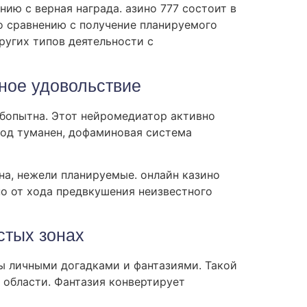
ию с верная награда. азино 777 состоит в
о сравнению с получение планируемого
ругих типов деятельности с
ное удовольствие
юбопытна. Этот нейромедиатор активно
сход туманен, дофаминовая система
а, нежели планируемые. онлайн казино
но от хода предвкушения неизвестного
стых зонах
лы личными догадками и фантазиями. Такой
 области. Фантазия конвертирует