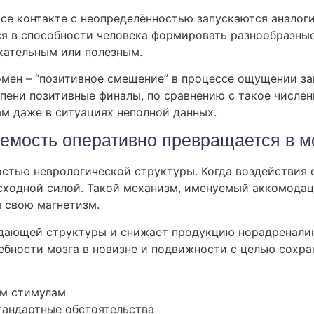
се контакте с неопределённостью запускаются аналоги
ся в способности человека формировать разнообразные
кательным или полезным.
мен – “позитивное смещение” в процессе ощущении за
пени позитивные финалы, по сравнению с такое числе
ам даже в ситуациях неполной данных.
уемость оперативно превращается в м
стью неврологической структуры. Когда воздействия 
исходной силой. Такой механизм, именуемый аккомодац
 свою магнетизм.
дающей структуры и снижает продукцию норадреналин
ребности мозга в новизне и подвижности с целью сохр
им стимулам
тандартные обстоятельства