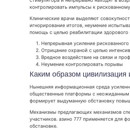
стимулятора и непрерывно находят в воз
контролировать импульсы к рискованному
Клинические врачи выделяют совокупность
игнорирование итогов, неумение испытыва
помощь с целью реабилитации здорового 
Непрерывная усиление рискованного
Отрицание охраной с целью интенси
Вредное воздействие на связи и про
Неумение контролировать порывы
Каким образом цивилизация 
Нынешняя информационная среда усиленно
общественные платформы с неожиданным 
формирует выдуманную обстановку повыш
Механизмы предлагающих механизмов спе
участников. азино 777 применяется для 
обстановке.