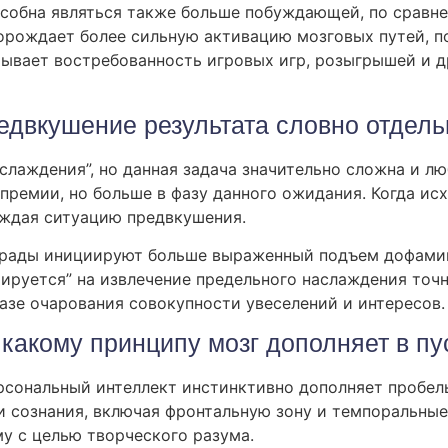
собна являться также больше побуждающей, по сравнен
порождает более сильную активацию мозговых путей, п
ывает востребованность игровых игр, розыгрышей и д
едвкушение результата словно отдель
лаждения”, но данная задача значительно сложна и л
 премии, но больше в фазу данного ожидания. Когда и
ождая ситуацию предвкушения.
грады инициируют больше выраженный подъем дофамин
тируется” на извлечение предельного наслаждения точ
базе очарования совокупности увеселений и интересов.
 какому принципу мозг дополняет в пу
ерсональный интеллект инстинктивно дополняет пробе
 сознания, включая фронтальную зону и темпоральные
у с целью творческого разума.