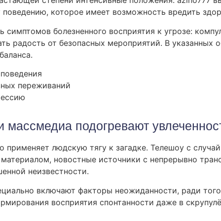
растающей степени интенсивные положения. azino777 
 поведению, которое имеет возможность вредить здор
 симптомов болезненного восприятия к угрозе: компул
ть радость от безопасных мероприятий. В указанных о
баланса.
 поведения
вных переживаний
фессию
и массмедиа подогревают увлеченнос
 применяет людскую тягу к загадке. Телешоу с случ
материалом, новостные источники с непрерывно тра
енной неизвестности.
циально включают факторы неожиданности, ради того 
формирования восприятия спонтанности даже в скрупул