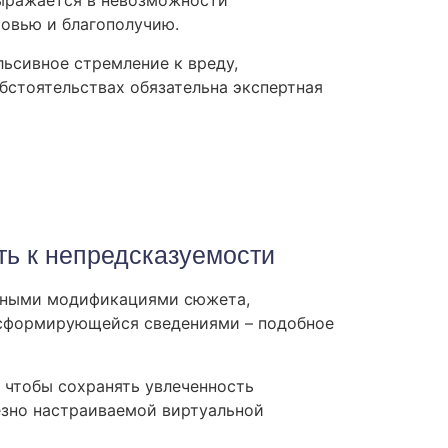
выражается в невозможности
овью и благополучию.
ьсивное стремление к вреду,
бстоятельствах обязательна экспертная
ть к непредсказуемости
айными модификациями сюжета,
нсформирующейся сведениями – подобное
чтобы сохранять увлеченность
ёзно настраиваемой виртуальной