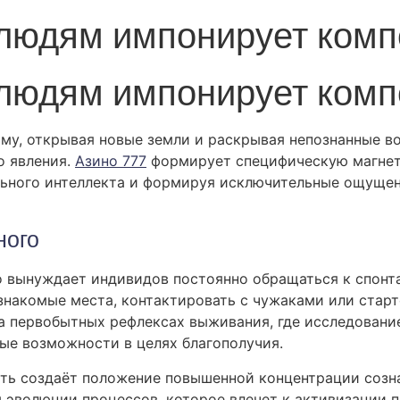
 людям импонирует комп
 людям импонирует комп
ому, открывая новые земли и раскрывая непознанные в
о явления.
Азино 777
формирует специфическую магнет
ьного интеллекта и формируя исключительные ощущени
ного
то вынуждает индивидов постоянно обращаться к спонт
знакомые места, контактировать с чужаками или стар
на первобытных рефлексах выживания, где исследовани
ные возможности в целях благополучия.
ть создаёт положение повышенной концентрации созна
 эволюции процессов, которое влечет к активизации 