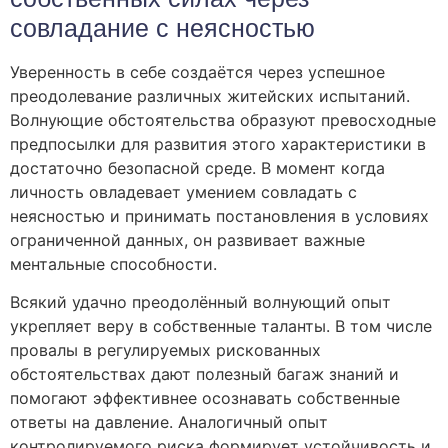
совладание с неясностью
Уверенность в себе создаётся через успешное
преодолевание различных житейских испытаний.
Волнующие обстоятельства образуют превосходные
предпосылки для развития этого характеристики в
достаточно безопасной среде. В момент когда
личность овладевает умением совладать с
неясностью и принимать постановления в условиях
ограниченной данных, он развивает важные
ментальные способности.
Всякий удачно преодолённый волнующий опыт
укрепляет веру в собственные таланты. В том числе
провалы в регулируемых рискованных
обстоятельствах дают полезный багаж знаний и
помогают эффективнее осознавать собственные
ответы на давление. Аналогичный опыт
контролируемого риска формирует устойчивость и