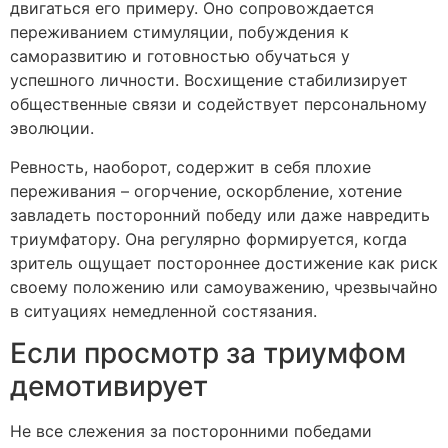
двигаться его примеру. Оно сопровождается
переживанием стимуляции, побуждения к
саморазвитию и готовностью обучаться у
успешного личности. Восхищение стабилизирует
общественные связи и содействует персональному
эволюции.
Ревность, наоборот, содержит в себя плохие
переживания – огорчение, оскорбление, хотение
завладеть посторонний победу или даже навредить
триумфатору. Она регулярно формируется, когда
зритель ощущает постороннее достижение как риск
своему положению или самоуважению, чрезвычайно
в ситуациях немедленной состязания.
Если просмотр за триумфом
демотивирует
Не все слежения за посторонними победами