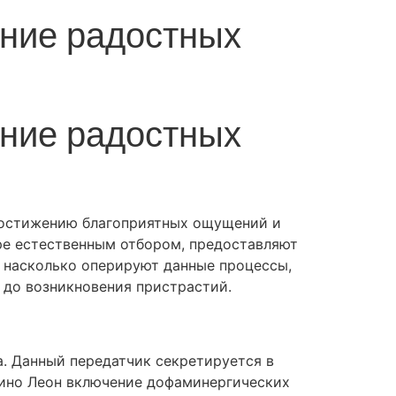
ение радостных
ение радостных
 достижению благоприятных ощущений и
ре естественным отбором, предоставляют
 насколько оперируют данные процессы,
 до возникновения пристрастий.
. Данный передатчик секретируется в
зино Леон включение дофаминергических