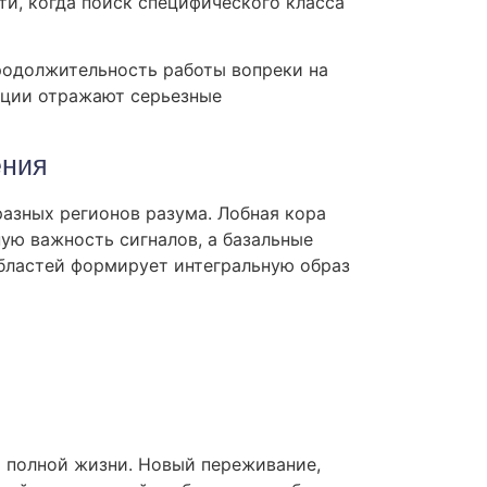
и, когда поиск специфического класса
родолжительность работы вопреки на
ации отражают серьезные
ения
разных регионов разума. Лобная кора
ую важность сигналов, а базальные
областей формирует интегральную образ
 полной жизни. Новый переживание,