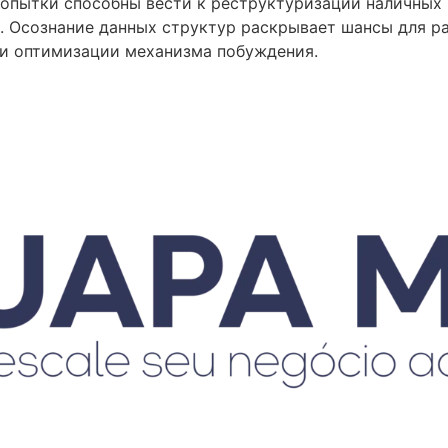
пытки способны вести к реструктуризации наличных 
. Осознание данных структур раскрывает шансы для р
и оптимизации механизма побуждения.