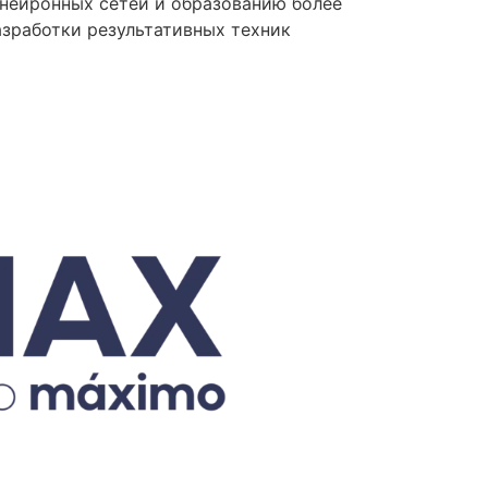
нейронных сетей и образованию более
азработки результативных техник