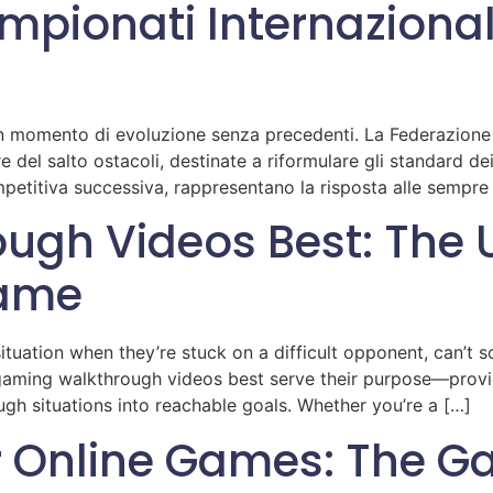
ampionati Internazional
un momento di evoluzione senza precedenti. La Federazione 
e del salto ostacoli, destinate a riformulare gli standard de
petitiva successiva, rappresentano la risposta alle sempre
gh Videos Best: The U
Game
uation when they’re stuck on a difficult opponent, can’t s
e gaming walkthrough videos best serve their purpose—provid
h situations into reachable goals. Whether you’re a […]
r Online Games: The G