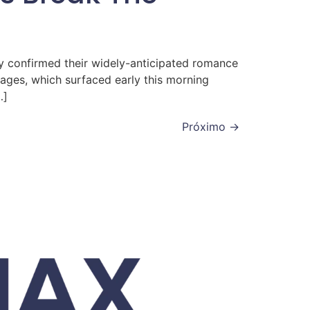
ly confirmed their widely-anticipated romance
mages, which surfaced early this morning
…]
Próximo
→