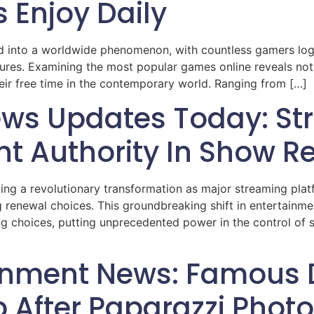
 Enjoy Daily
 into a worldwide phenomenon, with countless gamers loggi
ures. Examining the most popular games online reveals not j
eir free time in the contemporary world. Ranging from […]
ews Updates Today: St
ant Authority In Show 
ng a revolutionary transformation as major streaming plat
 renewal choices. This groundbreaking shift in entertain
g choices, putting unprecedented power in the control of s
ainment News: Famous 
p After Paparazzi Phot