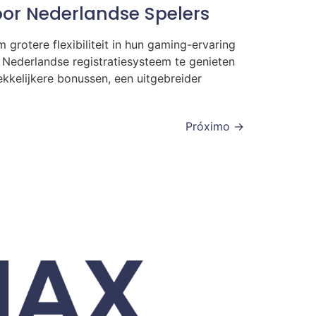
oor Nederlandse Spelers
rotere flexibiliteit in hun gaming-ervaring
t Nederlandse registratiesysteem te genieten
kkelijkere bonussen, een uitgebreider
Próximo
→