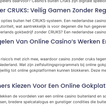
spelers daarvoor? Casino’s buiten Cruks zijn digitale speel
er CRUKS: Veilig Gamen Zonder Regi
 opties buiten het CRUKS-systeem. Een nederlandse casino 
utoriteit, wat aantrekkelijk is voor degenen die hun gegeve
derlands gokbedrijf zonder CRUKS? Een nederlandse casino
egelen Van Online Casino’s Werken 
risico’s met zich mee, waardoor casino zonder cruks tegen
derland. Wat zijn zelfsluitingsprogramma’s bij online gok
ijwillig tot online gokplatformen kunnen blokkeren. Deze 
s Kiezen Voor Een Online Gokplatf
ekken de voordelen van een online casino buitenland en sch
en, bredere spelcatalogus en gunstiger condities die buite