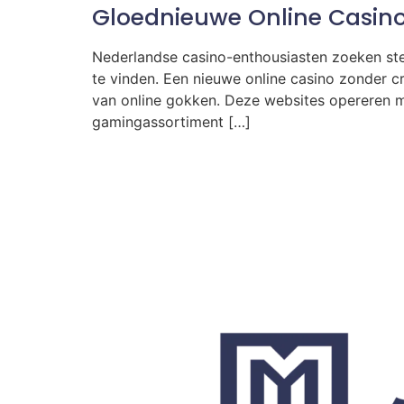
Gloednieuwe Online Casino 
Nederlandse casino-enthousiasten zoeken stee
te vinden. Een nieuwe online casino zonder c
van online gokken. Deze websites opereren me
gamingassortiment […]