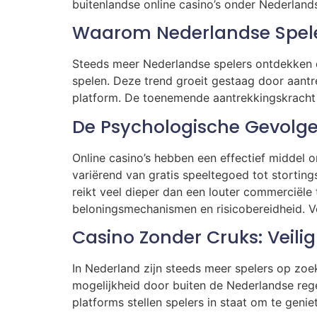
buitenlandse online casino’s onder Nederland
Waarom Nederlandse Speler
Steeds meer Nederlandse spelers ontdekken d
spelen. Deze trend groeit gestaag door aantre
platform. De toenemende aantrekkingskracht v
De Psychologische Gevolge
Online casino’s hebben een effectief middel
variërend van gratis speeltegoed tot storting
reikt veel dieper dan een louter commerciële
beloningsmechanismen en risicobereidheid. V
Casino Zonder Cruks: Veili
In Nederland zijn steeds meer spelers op zoe
mogelijkheid door buiten de Nederlandse reg
platforms stellen spelers in staat om te gen