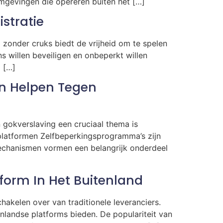
omgevingen die opereren buiten het […]
stratie
zonder cruks biedt de vrijheid om te spelen
ns willen beveiligen en onbeperkt willen
 […]
En Helpen Tegen
 gokverslaving een cruciaal thema is
platformen Zelfbeperkingsprogramma’s zijn
mechanismen vormen een belangrijk onderdeel
orm In Het Buitenland
akelen over van traditionele leveranciers.
nlandse platforms bieden. De populariteit van