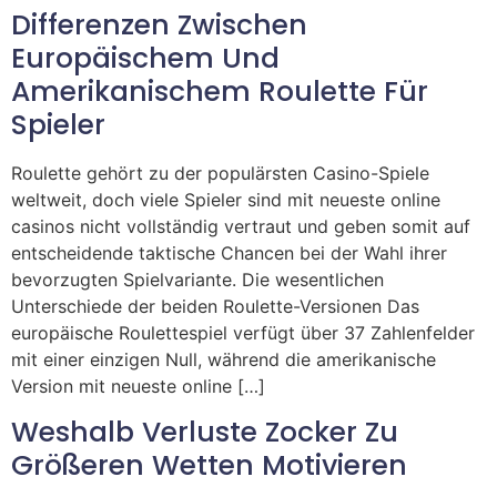
Differenzen Zwischen
Europäischem Und
Amerikanischem Roulette Für
Spieler
Roulette gehört zu der populärsten Casino-Spiele
weltweit, doch viele Spieler sind mit neueste online
casinos nicht vollständig vertraut und geben somit auf
entscheidende taktische Chancen bei der Wahl ihrer
bevorzugten Spielvariante. Die wesentlichen
Unterschiede der beiden Roulette-Versionen Das
europäische Roulettespiel verfügt über 37 Zahlenfelder
mit einer einzigen Null, während die amerikanische
Version mit neueste online […]
Weshalb Verluste Zocker Zu
Größeren Wetten Motivieren