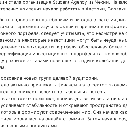
ии стала организация Student Agency из Чехии. Нача
тепенно компания начала работать в Австрии, Словаки
 быть подвержены колебаниям и ни одна стратегия ди
 важно тщательно изучать рынок и принимать информ
онного портфеля, следует учитывать, что несмотря на 
азному, а некоторые инвестиции могут быть неудачным
еделенность доходности портфеля, обеспечивая более 
иверсификация инвестиционного портфеля также спос
ду разными активами позволяет сгладить колебания до
ла.
 освоение новых групп целевой аудитории.
ало активно привлекать финансы в это сектор экономик
ительно снижает вероятность больших потерь.
и в экономике, политике, производстве, инвестициях и
, усиливают стабильность и открывают пространство д
которые формируют современный мир. Она начала как с
риентировалась на онлайн-стриминг. Затем начала созд
лизованными продуктами.