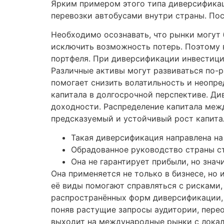
Ярким примером этого типа диверсификац
перевозки автобусами внутри страны. Пос
Необходимо осознавать, что рынки могут
исключить возможность потерь. Поэтому
портфеля.​ При диверсификации инвестици
Различные активы могут развиваться по-р
помогает снизить волатильность и неопр
капитала в долгосрочной перспективе. Д
доходности.​ Распределение капитала меж
предсказуемый и устойчивый рост капита
Такая диверсификация направлена на
Обрадованное руководство страны ст
Она не гарантирует прибыли, но знач
Она применяется не только в бизнесе, но 
её виды помогают справляться с рисками
распространённых форм диверсификации, 
поняв растущие запросы аудитории, перео
выходит на международные рынки с лока