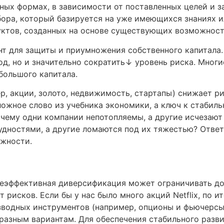
ых формах, в зависимости от поставленных целей и з
ора, который базируется на уже имеющихся знаниях и
дуктов, созданных на основе существующих возможност
т для защиты и приумножения собственного капитала
д, но и значительно сократить↓ уровень риска. Многи
большого капитала.
, акции, золото, недвижимость, стартапы) снижает ри
ложное слово из учебника экономики, а ключ к стабил
очему одни компании непотопляемы, а другие исчезают
удностями, а другие ломаются под их тяжестью? Ответ
ожности.
неэффективная диверсификация может ограничивать до
рисков. Если бы у нас было много акций Netflix, по и
водных инструментов (например, опционы и фьючерсы
разным вариантам. Для обеспечения стабильного разв