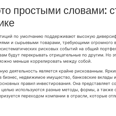
о простыми словами: ст
ике
естиций по умолчанию поддерживают высокую диверси
циями и сырьевыми товарами, требующими огромного 
есистематических рисковых событий на общий портфел
ам будут перекрывать отрицательные по другим. Но эт
можно меньше коррелировать между собой.
бную деятельность является крайне рискованным. Яр
в бизнес, недвижимое имущество, банковские вклады 
сновных правил инвестирования. Она представляет со
й целью используются разные методы, формы, а также 
еризуется переходом компании в отрасли, которые отл