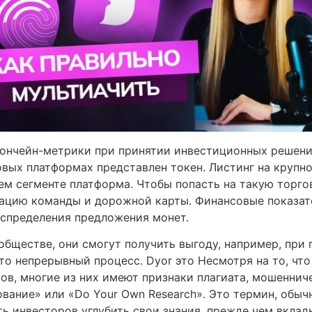
а ончейн-метрики при принятии инвестиционных решен
овых платформах представлен токен. Листинг на крупн
оем сегменте платформа. Чтобы попасть на такую торг
ацию команды и дорожной карты. Финансовые показат
аспределения предложения монет.
обществе, они смогут получить выгоду, например, при 
то непрерывный процесс. Dyor это Несмотря на то, чт
ов, многие из них имеют признаки плагиата, мошенни
вание» или «Do Your Own Research». Это термин, обы
ть инвесторов углубить свои знания, прежде чем вкла