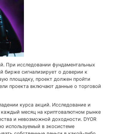
ий. При исследовании фундаментальных
ой бирже сигнализирует о доверии к
овую площадку, проект должен пройти
ели проекта включают данные о торговой
падении курса акций. Исследование и
о каждый месяц на криптовалютном рынке
чества и невозможной доходности. DYOR
чно используемый в экосистеме
дывать собственные деньги в какой-либо