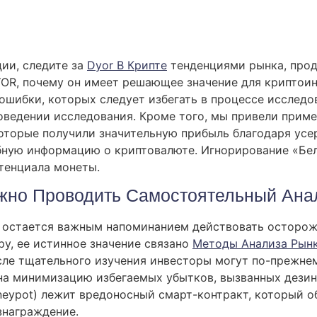
ии, следите за
Dyor В Крипте
тенденциями рынка, продо
YOR, почему он имеет решающее значение для криптои
шибки, которых следует избегать в процессе исследов
оведении исследования. Кроме того, мы привели прим
 которые получили значительную прибыль благодаря ус
ную информацию о криптовалюте. Игнорирование «Бел
тенциала монеты.
ажно Проводить Самостоятельный Ана
и остается важным напоминанием действовать осторож
ру, ее истинное значение связано
Методы Анализа Рын
сле тщательного изучения инвесторы могут по-прежне
на минимизацию избегаемых убытков, вызванных дезин
neypot) лежит вредоносный смарт-контракт, который 
знаграждение.