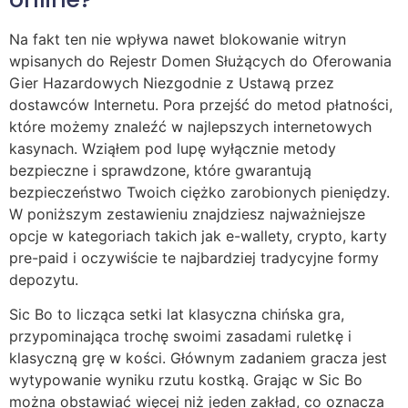
Na fakt ten nie wpływa nawet blokowanie witryn
wpisanych do Rejestr Domen Służących do Oferowania
Gier Hazardowych Niezgodnie z Ustawą przez
dostawców Internetu. Pora przejść do metod płatności,
które możemy znaleźć w najlepszych internetowych
kasynach. Wziąłem pod lupę wyłącznie metody
bezpieczne i sprawdzone, które gwarantują
bezpieczeństwo Twoich ciężko zarobionych pieniędzy.
W poniższym zestawieniu znajdziesz najważniejsze
opcje w kategoriach takich jak e-wallety, crypto, karty
pre-paid i oczywiście te najbardziej tradycyjne formy
depozytu.
Sic Bo to licząca setki lat klasyczna chińska gra,
przypominająca trochę swoimi zasadami ruletkę i
klasyczną grę w kości. Głównym zadaniem gracza jest
wytypowanie wyniku rzutu kostką. Grając w Sic Bo
można obstawiać więcej niż jeden zakład, co oznacza