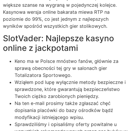
większe szanse na wygraną w pojedynczej kolejce.
Kasynowa wersja online bakarata miewa RTP na
poziomie do 99%, co jest jednym z najlepszych
wyników spośród wszystkich gier stolikowych.
SlotVader: Najlepsze kasyno
online z jackpotami
Keno ma w Polsce mnóstwo fanów, głównie za
sprawą obecności tej gry w salonach gier
Totalizatora Sportowego.
Wziąłem pod lupę wyłącznie metody bezpieczne i
sprawdzone, które gwarantują bezpieczeństwo
Twoich ciężko zarobionych pieniędzy.
Na ten e-mail prosimy także zgłaszać chęć
dopisania placówki do bazy ośrodków bądź
modyfikacji istniejącego wpisu.
Sprawdziliśmy i opisaliśmy oferty powitalne u