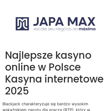
Najlepsze kasyno
online w Polsce
Kasyna internetowe
2025
Blackjack charakteryzuje się bardzo wysokim
wskaźnikiem zwrotu dla gracza (RTP), który w