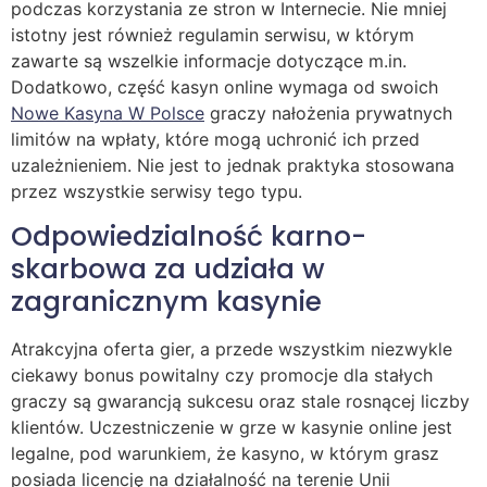
podczas korzystania ze stron w Internecie. Nie mniej
istotny jest również regulamin serwisu, w którym
zawarte są wszelkie informacje dotyczące m.in.
Dodatkowo, część kasyn online wymaga od swoich
Nowe Kasyna W Polsce
graczy nałożenia prywatnych
limitów na wpłaty, które mogą uchronić ich przed
uzależnieniem. Nie jest to jednak praktyka stosowana
przez wszystkie serwisy tego typu.
Odpowiedzialność karno-
skarbowa za udziała w
zagranicznym kasynie
Atrakcyjna oferta gier, a przede wszystkim niezwykle
ciekawy bonus powitalny czy promocje dla stałych
graczy są gwarancją sukcesu oraz stale rosnącej liczby
klientów. Uczestniczenie w grze w kasynie online jest
legalne, pod warunkiem, że kasyno, w którym grasz
posiada licencję na działalność na terenie Unii