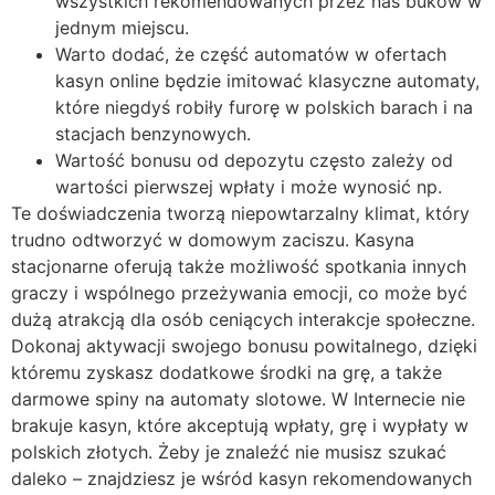
wszystkich rekomendowanych przez nas buków w
jednym miejscu.
Warto dodać, że część automatów w ofertach
kasyn online będzie imitować klasyczne automaty,
które niegdyś robiły furorę w polskich barach i na
stacjach benzynowych.
Wartość bonusu od depozytu często zależy od
wartości pierwszej wpłaty i może wynosić np.
Te doświadczenia tworzą niepowtarzalny klimat, który
trudno odtworzyć w domowym zaciszu. Kasyna
stacjonarne oferują także możliwość spotkania innych
graczy i wspólnego przeżywania emocji, co może być
dużą atrakcją dla osób ceniących interakcje społeczne.
Dokonaj aktywacji swojego bonusu powitalnego, dzięki
któremu zyskasz dodatkowe środki na grę, a także
darmowe spiny na automaty slotowe. W Internecie nie
brakuje kasyn, które akceptują wpłaty, grę i wypłaty w
polskich złotych. Żeby je znaleźć nie musisz szukać
daleko – znajdziesz je wśród kasyn rekomendowanych