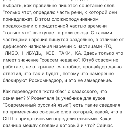
выбрать, как правильно пишется сочетание слов
“только что”, определю часть речи, к которой они
принадлежат. В этом сложноподчиненном
предложении с придаточной частью времени
“только что” выступает в роли союза. С такими
частицами наречия пишутся раздельно, в отличие от
дефисного написания наречий с частицами -ТО,
-ЛИБО, -НИБУДЬ, -КОЕ, -ТАКИ, -КА. Здесь только что
имеет значение “совсем недавно”. Ютуб совсем не
работает, не открывается вообще, провайдер давно
ответил, что так и будет , потому что намеренно
блокируют Роскомнадзор, и это не замедление.
Как переводится “котакбас” с казахского, что
означает? У Розенталя (в учебнике для вузов
“Современный русский язык”) есть такие сведения
по применению союзных слов который, какой, что в
СПП с придаточными определительными. Какая
разница между словами который и что? Сейчас