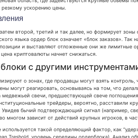
ценовая область, где задействуются крупные объемы по
к резкому ускорению цены.
вления
 затем второй, третий и так далее, но формирует зоны
кого языка ордер блок означает «блок заказов». Так н
позиции и выставляют отложенные они же лимитные о
и цена криптовалюты начнет снижаться.
 блоки с другими инструментам
изируют о зонах, где продавцы могут взять контроль, 
ены могут реагировать, основываясь на том, что делал
 медвежьей свечи, предшествующей свече поглощения, 
 институциональные трейдеры, вероятно, расставили кр
. Увидев бычий подтверждающий сигнал (например, св
во многом зависит от действий крупных игроков, в ча
е используется такой определяющий фактор, как “удер
an Treshold, уровень середины ордерблока). Анализ об