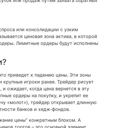
купок или продаж путем захвата обратных
 спроса или консолидации с узким
азывается ценовая зона актива, в которой
рдеры. Лимитные ордеры будут исполнены
и?
что приведет к падению цены. Эти зоны
и крупные игроки ранее. Трейдер рисует
и ожидает, когда цена вернется в эту
упные ордеры на покупку, и укрепит ее
ечу «молот»), трейдер открывает длинную
стности банков и хедж-фондов.
жание цены” конкретным блоком. А
ъемов торгов – это основной элемент