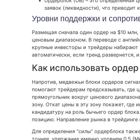
Ордерблок (OB) – это определенная 
заявок (ликвидности), что приводит 
Уровни поддержки и сопроти
Размещая сначала один ордер на $10 млн,
ценовым диапазоном. В переводе с английс
крупные инвесторы и трейдеры набирают 
автоматически, если тренд развернется, 
Как использовать ордер
Напротив, медвежьи блоки ордеров сигнал
помогают трейдерам предсказывать, где ц
прямоугольник вокруг ценового диапазона
зону. Откат цены в эту зону покажет, где
кандидатуру на роль бычьего ордер блока
позицию. Направление рынка в трейдинге 
Для определения “силы” ордерблока такж
точнее, удержание именно уровнем 0.5 (Me