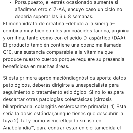
Porsupuesto, el estrés ocasionado aumenta si
añadimos otro c17-AA, encuyo caso un ciclo no
debería superar las 6 u 8 semanas.
El monohidrato de creatina –debido a la sinergia–
combina muy bien con los aminoácidos taurina, arginina
y ornitina, tanto como con el ácido D-aspártico (DAA).
El producto también contiene una coenzima llamada
Q10, una sustancia comparable a la vitamina que
produce nuestro cuerpo porque requiere su presencia
beneficiosa en muchas áreas.
Si ésta primera aproximacióndiagnóstica aporta datos
patológicos, deberás dirigirte a unespecialista para
seguimiento o tratamiento etiológico. Si no lo es,para
descartar otras patologías colestásicas (cirrosis
biliarprimaria, colangitis esclerosante primaria). 1) Esta
sería la dosis estándar,aunque tienes que descubrir la
tuya.2) Tal y como vienereflejado su uso en
Anabolandia™, para contrarrestar en ciertamedida el