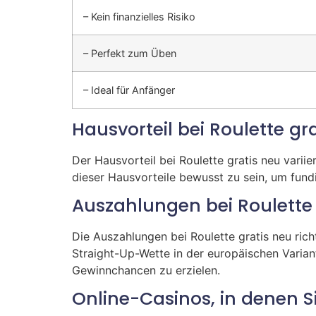
– Kein finanzielles Risiko
– Perfekt zum Üben
– Ideal für Anfänger
Hausvorteil bei Roulette gr
Der Hausvorteil bei Roulette gratis neu variie
dieser Hausvorteile bewusst zu sein, um fund
Auszahlungen bei Roulette 
Die Auszahlungen bei Roulette gratis neu rich
Straight-Up-Wette in der europäischen Variant
Gewinnchancen zu erzielen.
Online-Casinos, in denen S