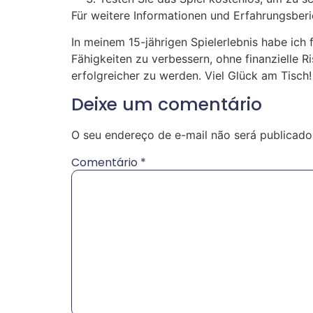
Für weitere Informationen und Erfahrungsberic
In meinem 15-jährigen Spielerlebnis habe ich f
Fähigkeiten zu verbessern, ohne finanzielle Ri
erfolgreicher zu werden. Viel Glück am Tisch!
Deixe um comentário
O seu endereço de e-mail não será publicado
Comentário
*