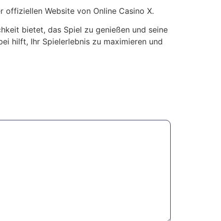
 offiziellen Website von Online Casino X.
chkeit bietet, das Spiel zu genießen und seine
ei hilft, Ihr Spielerlebnis zu maximieren und