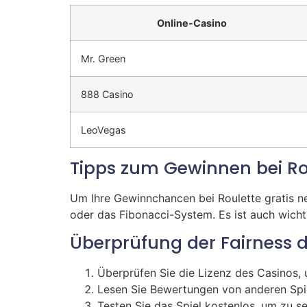
Online-Casino
Mr. Green
888 Casino
LeoVegas
Tipps zum Gewinnen bei Ro
Um Ihre Gewinnchancen bei Roulette gratis ne
oder das Fibonacci-System. Es ist auch wichti
Überprüfung der Fairness d
Überprüfen Sie die Lizenz des Casinos, um
Lesen Sie Bewertungen von anderen Spiel
Testen Sie das Spiel kostenlos, um zu seh