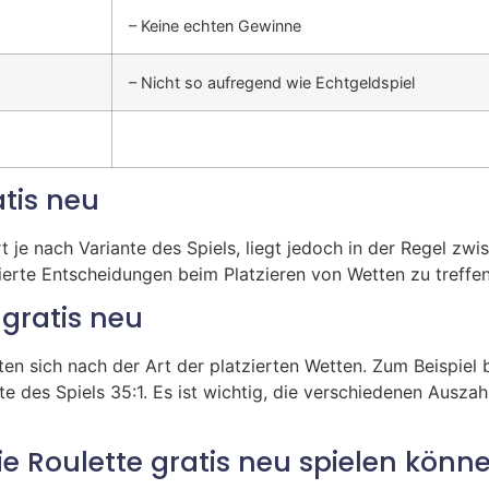
– Keine echten Gewinne
– Nicht so aufregend wie Echtgeldspiel
atis neu
rt je nach Variante des Spiels, liegt jedoch in der Regel zwi
ierte Entscheidungen beim Platzieren von Wetten zu treffen
gratis neu
ten sich nach der Art der platzierten Wetten. Zum Beispiel 
e des Spiels 35:1. Es ist wichtig, die verschiedenen Ausza
ie Roulette gratis neu spielen könn