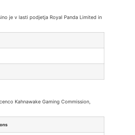
ino je v lasti podjetja Royal Panda Limited in
od licenco Kahnawake Gaming Commission,
ons