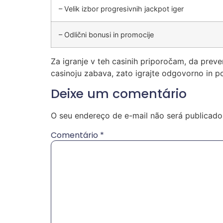
– Velik izbor progresivnih jackpot iger
– Odlični bonusi in promocije
Za igranje v teh casinih priporočam, da preve
casinoju zabava, zato igrajte odgovorno in po
Deixe um comentário
O seu endereço de e-mail não será publicado
Comentário
*