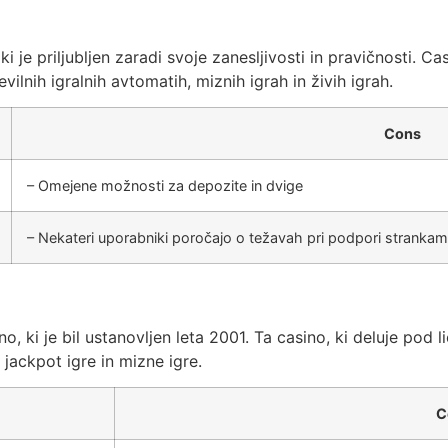
je priljubljen zaradi svoje zanesljivosti in pravičnosti. Cas
evilnih igralnih avtomatih, miznih igrah in živih igrah.
Cons
– Omejene možnosti za depozite in dvige
– Nekateri uporabniki poročajo o težavah pri podpori strankam
o, ki je bil ustanovljen leta 2001. Ta casino, ki deluje p
jackpot igre in mizne igre.
C