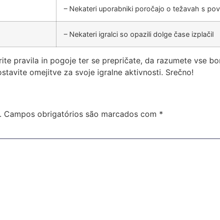
– Nekateri uporabniki poročajo o težavah s pove
– Nekateri igralci so opazili dolge čase izplačil
rite pravila in pogoje ter se prepričate, da razumete vse bo
stavite omejitve za svoje igralne aktivnosti. Srečno!
.
Campos obrigatórios são marcados com
*