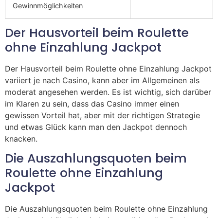
Gewinnmöglichkeiten
Der Hausvorteil beim Roulette
ohne Einzahlung Jackpot
Der Hausvorteil beim Roulette ohne Einzahlung Jackpot
variiert je nach Casino, kann aber im Allgemeinen als
moderat angesehen werden. Es ist wichtig, sich darüber
im Klaren zu sein, dass das Casino immer einen
gewissen Vorteil hat, aber mit der richtigen Strategie
und etwas Glück kann man den Jackpot dennoch
knacken.
Die Auszahlungsquoten beim
Roulette ohne Einzahlung
Jackpot
Die Auszahlungsquoten beim Roulette ohne Einzahlung