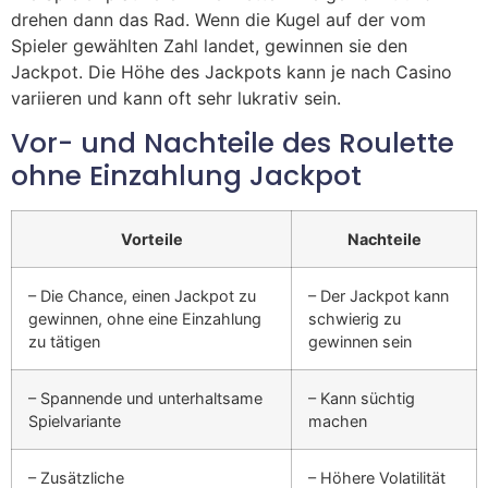
drehen dann das Rad. Wenn die Kugel auf der vom
Spieler gewählten Zahl landet, gewinnen sie den
Jackpot. Die Höhe des Jackpots kann je nach Casino
variieren und kann oft sehr lukrativ sein.
Vor- und Nachteile des Roulette
ohne Einzahlung Jackpot
Vorteile
Nachteile
– Die Chance, einen Jackpot zu
– Der Jackpot kann
gewinnen, ohne eine Einzahlung
schwierig zu
zu tätigen
gewinnen sein
– Spannende und unterhaltsame
– Kann süchtig
Spielvariante
machen
– Zusätzliche
– Höhere Volatilität