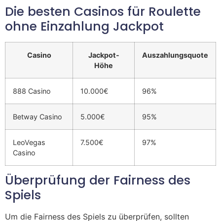
Die besten Casinos für Roulette
ohne Einzahlung Jackpot
Casino
Jackpot-
Auszahlungsquote
Höhe
888 Casino
10.000€
96%
Betway Casino
5.000€
95%
LeoVegas
7.500€
97%
Casino
Überprüfung der Fairness des
Spiels
Um die Fairness des Spiels zu überprüfen, sollten