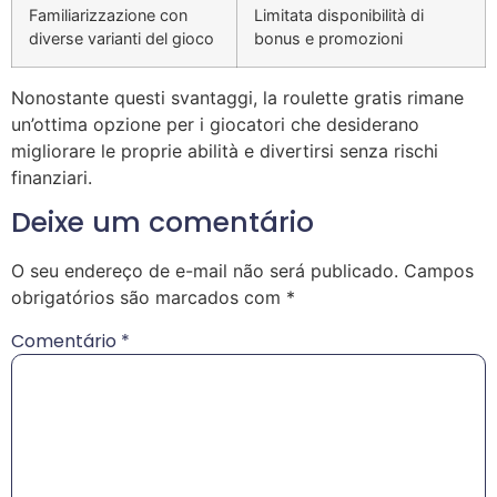
Familiarizzazione con
Limitata disponibilità di
diverse varianti del gioco
bonus e promozioni
Nonostante questi svantaggi, la roulette gratis rimane
un’ottima opzione per i giocatori che desiderano
migliorare le proprie abilità e divertirsi senza rischi
finanziari.
Deixe um comentário
O seu endereço de e-mail não será publicado.
Campos
obrigatórios são marcados com
*
Comentário
*