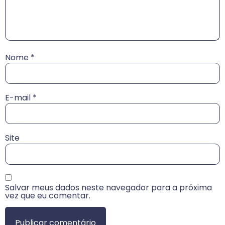
Nome
*
E-mail
*
Site
Salvar meus dados neste navegador para a próxima
vez que eu comentar.