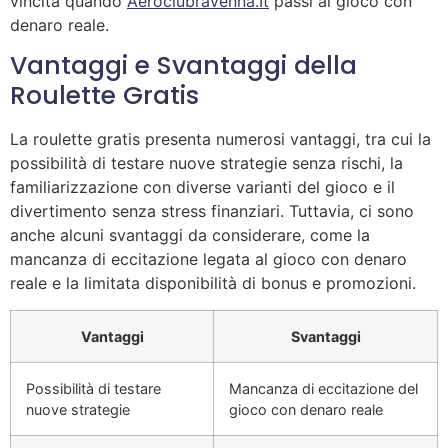
vincita quando
Aeroclubravenna.it
passi al gioco con
denaro reale.
Vantaggi e Svantaggi della
Roulette Gratis
La roulette gratis presenta numerosi vantaggi, tra cui la
possibilità di testare nuove strategie senza rischi, la
familiarizzazione con diverse varianti del gioco e il
divertimento senza stress finanziari. Tuttavia, ci sono
anche alcuni svantaggi da considerare, come la
mancanza di eccitazione legata al gioco con denaro
reale e la limitata disponibilità di bonus e promozioni.
Vantaggi
Svantaggi
Possibilità di testare
Mancanza di eccitazione del
nuove strategie
gioco con denaro reale