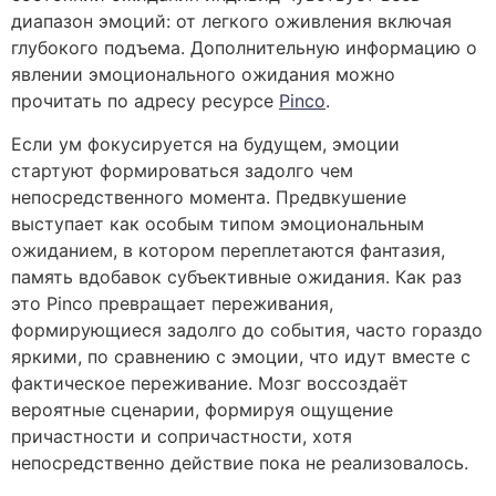
диапазон эмоций: от легкого оживления включая
глубокого подъема. Дополнительную информацию о
явлении эмоционального ожидания можно
прочитать по адресу ресурсе
Pinco
.
Если ум фокусируется на будущем, эмоции
стартуют формироваться задолго чем
непосредственного момента. Предвкушение
выступает как особым типом эмоциональным
ожиданием, в котором переплетаются фантазия,
память вдобавок субъективные ожидания. Как раз
это Pinco превращает переживания,
формирующиеся задолго до события, часто гораздо
яркими, по сравнению с эмоции, что идут вместе с
фактическое переживание. Мозг воссоздаёт
вероятные сценарии, формируя ощущение
причастности и сопричастности, хотя
непосредственно действие пока не реализовалось.