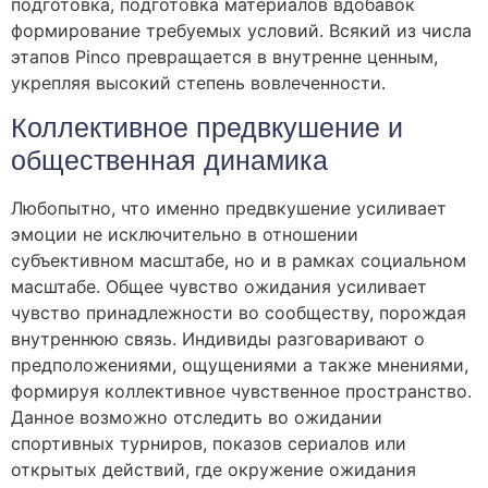
подготовка, подготовка материалов вдобавок
формирование требуемых условий. Всякий из числа
этапов Pinco превращается в внутренне ценным,
укрепляя высокий степень вовлеченности.
Коллективное предвкушение и
общественная динамика
Любопытно, что именно предвкушение усиливает
эмоции не исключительно в отношении
субъективном масштабе, но и в рамках социальном
масштабе. Общее чувство ожидания усиливает
чувство принадлежности во сообществу, порождая
внутреннюю связь. Индивиды разговаривают о
предположениями, ощущениями а также мнениями,
формируя коллективное чувственное пространство.
Данное возможно отследить во ожидании
спортивных турниров, показов сериалов или
открытых действий, где окружение ожидания