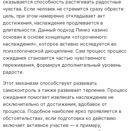
оказывается способность растягивать радостные
чувства. Если человек не стремится сразу обрести
цель, при этом намеренно откладывает акт
достижения, наслаждение продлевается в
длительности. Данный подход Пинко казино
основан в основе концепции «отсроченного
наслаждения», которое активно исследуется во
психологической дисциплине. Сам процесс процесс
ожидания становится частью чувственного
переживания, формируя дополнительный уровень
радости.
Этот механизм способствует развивать
самоконтроль а также развивает терпение. Процесс
ожидания помогает извлекать наслаждение не
исключительно от достижения, вдобавок от
процесса. Подобное наиболее ярко проявляется в
обстоятельствах, если подготовка ко действию
включает активное участие — к примеру,