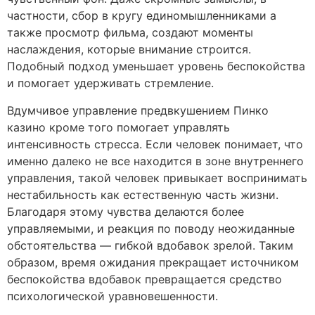
частности, сбор в кругу единомышленниками а
также просмотр фильма, создают моменты
наслаждения, которые внимание строится.
Подобный подход уменьшает уровень беспокойства
и помогает удерживать стремление.
Вдумчивое управление предвкушением Пинко
казино кроме того помогает управлять
интенсивность стресса. Если человек понимает, что
именно далеко не все находится в зоне внутреннего
управления, такой человек привыкает воспринимать
нестабильность как естественную часть жизни.
Благодаря этому чувства делаются более
управляемыми, и реакция по поводу неожиданные
обстоятельства — гибкой вдобавок зрелой. Таким
образом, время ожидания прекращает источником
беспокойства вдобавок превращается средство
психологической уравновешенности.