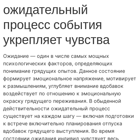
ожидательный
процесс события
укрепляет чувства
Ожидание — один в числе самых мощных
психологических факторов, определяющих
понимание грядущих опытов. Данное состояние
формирует эмоциональное напряжение, мотивирует
к размышлениям, углубляет внимание вдобавок
воздействует по отношению к эмоциональную
окраску грядущего переживания. В обыденной
действительности ожидательный процесс
существует на каждом шагу — включая подготовки
к встрече включительно планирования отпуска
вдобавок грядущего выступления. Во время
состоянии ожидания индивид чувствует весь