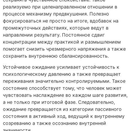
реализуемо при целенаправленном отношении в
процессе механизму предвкушения. Полезно
фокусироваться не просто на итоге, вдобавок на
промежуточных действиях, которые ведут в
направлении результату. Постоянное сдвиг
концентрации между практикой и размышлением
помогает снизить чрезмерного напряжения а также
сохранить внутреннюю сбалансированность.
Устойчивое ожидание усиливает устойчивость к
психологическому давлению а также превращает
переживания значительно контролируемыми. Такое
состояние способствует тому, что человек может
чувствовать наслаждение во каждом шаге развития,
а не только при итоговой фазе. Следовательно,
ожидание превращается из категории пассивного
состояния в активный ход, ведущий к внутреннему
созреванию а также осознанию внутренней
значимости.