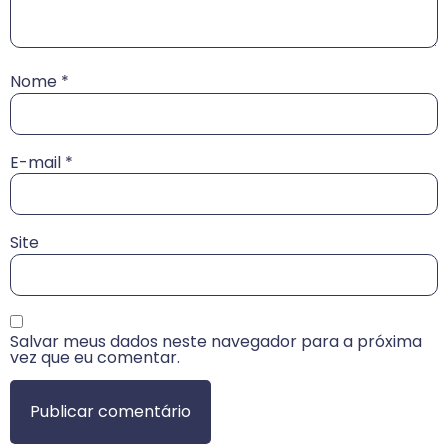
Nome
*
E-mail
*
Site
Salvar meus dados neste navegador para a próxima
vez que eu comentar.