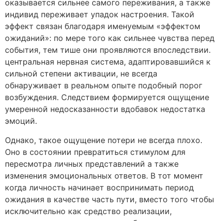
оказывается сильнее самого переживания, а также
индивид переживает упадок настроения. Такой
эффект связан благодаря именуемым «эффектом
ожиданий»: по мере того как сильнее чувства перед
события, тем тише они проявляются впоследствии.
центральная нервная система, адаптировавшийся к
сильной степени активации, не всегда
обнаруживает в реальном опыте подобный порог
возбуждения. Следствием формируется ощущение
умеренной недосказанности вдобавок недостатка
эмоций.
Однако, такое ощущение потери не всегда плохо.
Оно в состоянии превратиться стимулом для
пересмотра личных представлений а также
изменения эмоциональных ответов. В тот момент
когда личность начинает воспринимать период
ожидания в качестве часть пути, вместо того чтобы
исключительно как средство реализации,