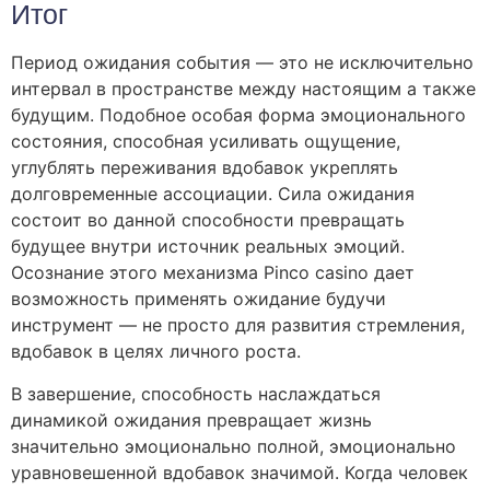
Итог
Период ожидания события — это не исключительно
интервал в пространстве между настоящим а также
будущим. Подобное особая форма эмоционального
состояния, способная усиливать ощущение,
углублять переживания вдобавок укреплять
долговременные ассоциации. Сила ожидания
состоит во данной способности превращать
будущее внутри источник реальных эмоций.
Осознание этого механизма Pinco casino дает
возможность применять ожидание будучи
инструмент — не просто для развития стремления,
вдобавок в целях личного роста.
В завершение, способность наслаждаться
динамикой ожидания превращает жизнь
значительно эмоционально полной, эмоционально
уравновешенной вдобавок значимой. Когда человек