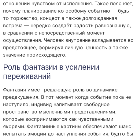
отношении чувством от исполнения. Такое поясняет,
почему планирование ко особому событию — будь
то торжество, концерт а также долгожданная
встреча — нередко создаёт радость равнозначную,
в сравнении с непосредственный момент
осуществления. Человек внутренне вкладывается во
предстоящее, формируя личную ценность а также
значение происходящего.
Роль фантазии в усилении
переживаний
Фантазия имеет решающую роль во динамике
предвкушения. В тот момент когда событие пока не
наступило, индивид напитывает свободное
пространство мысленными представлениями,
которые воспринимаются как чувственными
якорями. Фантазийные картины обеспечивают шанс
испытать эмоции до наступления события, будто бы