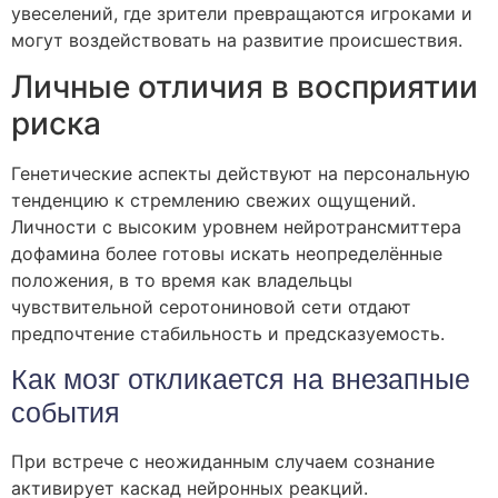
увеселений, где зрители превращаются игроками и
могут воздействовать на развитие происшествия.
Личные отличия в восприятии
риска
Генетические аспекты действуют на персональную
тенденцию к стремлению свежих ощущений.
Личности с высоким уровнем нейротрансмиттера
дофамина более готовы искать неопределённые
положения, в то время как владельцы
чувствительной серотониновой сети отдают
предпочтение стабильность и предсказуемость.
Как мозг откликается на внезапные
события
При встрече с неожиданным случаем сознание
активирует каскад нейронных реакций.