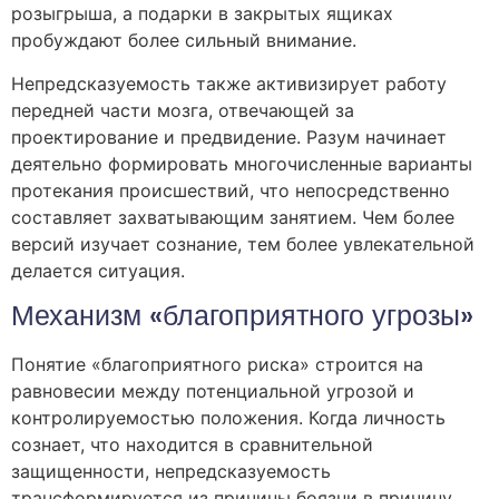
розыгрыша, а подарки в закрытых ящиках
пробуждают более сильный внимание.
Непредсказуемость также активизирует работу
передней части мозга, отвечающей за
проектирование и предвидение. Разум начинает
деятельно формировать многочисленные варианты
протекания происшествий, что непосредственно
составляет захватывающим занятием. Чем более
версий изучает сознание, тем более увлекательной
делается ситуация.
Механизм «благоприятного угрозы»
Понятие «благоприятного риска» строится на
равновесии между потенциальной угрозой и
контролируемостью положения. Когда личность
сознает, что находится в сравнительной
защищенности, непредсказуемость
трансформируется из причины боязни в причину