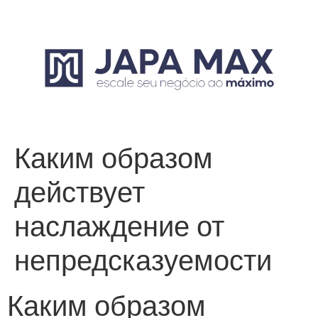
Каким образом
действует
наслаждение от
непредсказуемости
Каким образом