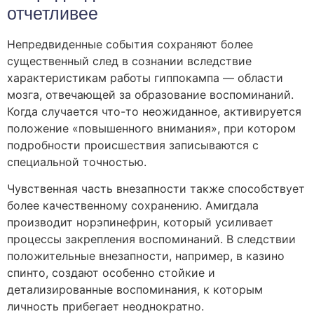
отчетливее
Непредвиденные события сохраняют более
существенный след в сознании вследствие
характеристикам работы гиппокампа — области
мозга, отвечающей за образование воспоминаний.
Когда случается что-то неожиданное, активируется
положение «повышенного внимания», при котором
подробности происшествия записываются с
специальной точностью.
Чувственная часть внезапности также способствует
более качественному сохранению. Амигдала
производит норэпинефрин, который усиливает
процессы закрепления воспоминаний. В следствии
положительные внезапности, например, в казино
спинто, создают особенно стойкие и
детализированные воспоминания, к которым
личность прибегает неоднократно.