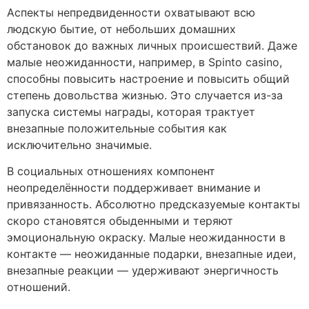
Аспекты непредвиденности охватывают всю
людскую бытие, от небольших домашних
обстановок до важных личных происшествий. Даже
малые неожиданности, например, в Spinto сasino,
способны повысить настроение и повысить общий
степень довольства жизнью. Это случается из-за
запуска системы награды, которая трактует
внезапные положительные события как
исключительно значимые.
В социальных отношениях компонент
неопределённости поддерживает внимание и
привязанность. Абсолютно предсказуемые контакты
скоро становятся обыденными и теряют
эмоциональную окраску. Малые неожиданности в
контакте — неожиданные подарки, внезапные идеи,
внезапные реакции — удерживают энергичность
отношений.