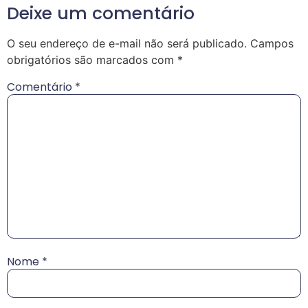
Deixe um comentário
O seu endereço de e-mail não será publicado.
Campos
obrigatórios são marcados com
*
Comentário
*
Nome
*