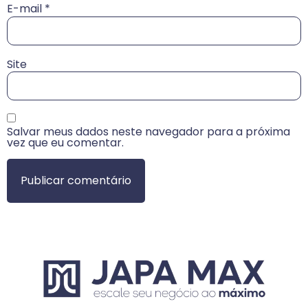
E-mail
*
Site
Salvar meus dados neste navegador para a próxima
vez que eu comentar.