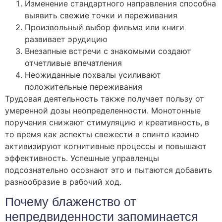
Изменение стандартного направления способна
выявить свежие точки и переживания
Произвольный выбор фильма или книги
развивает эрудицию
Внезапные встречи с знакомыми создают
отчетливые впечатления
Неожиданные похвалы усиливают
положительные переживания
Трудовая деятельность также получает пользу от
умеренной дозы неопределенности. Монотонные
поручения снижают стимуляцию и креативность, в
то время как аспекты свежести в спинто казино
активизируют когнитивные процессы и повышают
эффективность. Успешные управленцы
подсознательно осознают это и пытаются добавить
разнообразие в рабочий ход.
Почему блаженство от
непредвиденности запоминается