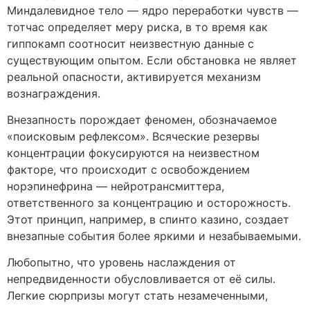
Миндалевидное тело — ядро переработки чувств —
тотчас определяет меру риска, в то время как
гиппокамп соотносит неизвестную данные с
существующим опытом. Если обстановка не являет
реальной опасности, активируется механизм
вознаграждения.
Внезапность порождает феномен, обозначаемое
«поисковым рефлексом». Всяческие резервы
концентрации фокусируются на неизвестном
факторе, что происходит с освобождением
норэпинефрина — нейротрансмиттера,
ответственного за концентрацию и осторожность.
Этот принцип, например, в спинто казино, создает
внезапные события более яркими и незабываемыми.
Любопытно, что уровень наслаждения от
непредвиденности обусловливается от её силы.
Легкие сюрпризы могут стать незамеченными,