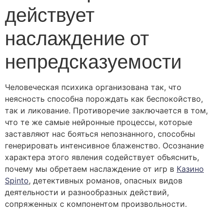
действует
наслаждение от
непредсказуемости
Человеческая психика организована так, что
неясность способна порождать как беспокойство,
так и ликование. Противоречие заключается в том,
что те же самые нейронные процессы, которые
заставляют нас бояться непознанного, способны
генерировать интенсивное блаженство. Осознание
характера этого явления содействует объяснить,
почему мы обретаем наслаждение от игр в
Казино
Spinto
, детективных романов, опасных видов
деятельности и разнообразных действий,
сопряженных с компонентом произвольности.