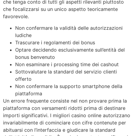
che tenga conto di tutti gli aspetti rilevanti piuttosto
che focalizzarsi su un unico aspetto teoricamente
favorevole.
Non confermare la validità delle autorizzazioni
ludiche
Trascurare i regolamenti dei bonus
Optare decidendo esclusivamente sull’entità del
bonus benvenuto
Non esaminare i processing time dei cashout
Sottovalutare la standard del servizio clienti
offerto
Non confermare la supporto smartphone della
piattaforma
Un errore frequente consiste nel non provare prima la
piattaforma con versamenti ridotti prima di destinare
importi significativi. I migliori casino online autorizzano
invariabilmente di cominciare con cifre contenute per
abituarsi con l’interfaccia e giudicare la standard