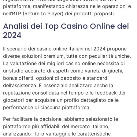
piattaforme, manifestando chiarezza nelle operazioni e
nell’RTP (Return to Player) dei prodotti proposti.
Analisi dei Top Casino Online del
2024
Il scenario dei casino online italiani nel 2024 propone
diverse soluzioni premium, tutte con peculiarità uniche.
La valutazione dei migliori casino online necessita di
un’studio accurato di aspetti come varietà di giochi,
bonus offerti, opzioni di deposito e standard
dell’assistenza. È essenziale analizzare anche la
reputazione consolidata nel tempo e le feedback dei
giocatori per acquisire un profilo dettagliato delle
performance di ciascuna piattaforma.
Per facilitare la decisione, abbiamo selezionato le
piattaforme più affidabili del mercato italiano,
analizzando i loro vantaggi e le caratteristiche