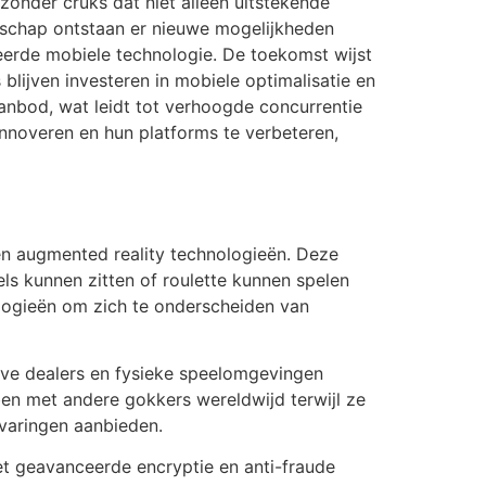
 zonder cruks dat niet alleen uitstekende
dschap ontstaan er nieuwe mogelijkheden
erde mobiele technologie. De toekomst wijst
blijven investeren in mobiele optimalisatie en
aanbod, wat leidt tot verhoogde concurrentie
innoveren en hun platforms te verbeteren,
 en augmented reality technologieën. Deze
els kunnen zitten of roulette kunnen spelen
ologieën om zich te onderscheiden van
live dealers en fysieke speelomgevingen
en met andere gokkers wereldwijd terwijl ze
rvaringen aanbieden.
t geavanceerde encryptie en anti-fraude