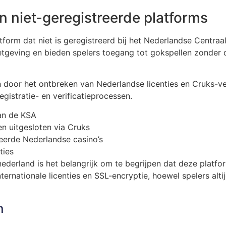
n niet-geregistreerde platforms
form dat niet is geregistreerd bij het Nederlandse Centraal
tgeving en bieden spelers toegang tot gokspellen zonder 
 door het ontbreken van Nederlandse licenties en Cruks-ver
egistratie- en verificatieprocessen.
van de KSA
en uitgesloten via Cruks
ieerde Nederlandse casino’s
ties
ederland is het belangrijk om te begrijpen dat deze platfor
ernationale licenties en SSL-encryptie, hoewel spelers altij
n