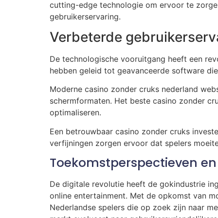
cutting-edge technologie om ervoor te zorgen
gebruikerservaring.
Verbeterde gebruikerserva
De technologische vooruitgang heeft een revo
hebben geleid tot geavanceerde software die
Moderne casino zonder cruks nederland websi
schermformaten. Het beste casino zonder cruks
optimaliseren.
Een betrouwbaar casino zonder cruks investe
verfijningen zorgen ervoor dat spelers moeit
Toekomstperspectieven en
De digitale revolutie heeft de gokindustrie 
online entertainment. Met de opkomst van m
Nederlandse spelers die op zoek zijn naar mee