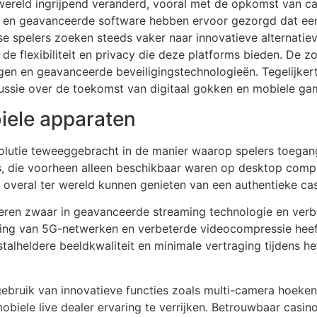
ereld ingrijpend veranderd, vooral met de opkomst van ca
 en geavanceerde software hebben ervoor gezorgd dat een
se spelers zoeken steeds vaker naar innovatieve alternatie
e flexibiliteit en privacy die deze platforms bieden. De z
gen en geavanceerde beveiligingstechnologieën. Tegelijkert
cussie over de toekomst van digitaal gokken en mobiele ga
iele apparaten
olutie teweeggebracht in de manier waarop spelers toegan
, die voorheen alleen beschikbaar waren op desktop comput
overal ter wereld kunnen genieten van een authentieke cas
eren zwaar in geavanceerde streaming technologie en verbe
ling van 5G-netwerken en verbeterde videocompressie heef
talheldere beeldkwaliteit en minimale vertraging tijdens het
bruik van innovatieve functies zoals multi-camera hoeken,
iele live dealer ervaring te verrijken. Betrouwbaar casino