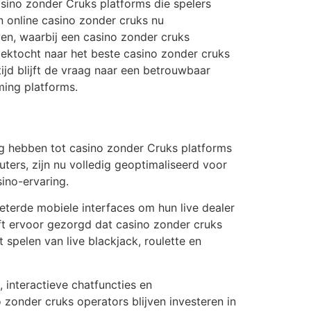
sino zonder Cruks platforms die spelers
 online casino zonder cruks nu
ven, waarbij een casino zonder cruks
oektocht naar het beste casino zonder cruks
ijd blijft de vraag naar een betrouwbaar
ming platforms.
g hebben tot casino zonder Cruks platforms
ers, zijn nu volledig geoptimaliseerd voor
ino-ervaring.
terde mobiele interfaces om hun live dealer
t ervoor gezorgd dat casino zonder cruks
 spelen van live blackjack, roulette en
 interactieve chatfuncties en
 zonder cruks operators blijven investeren in