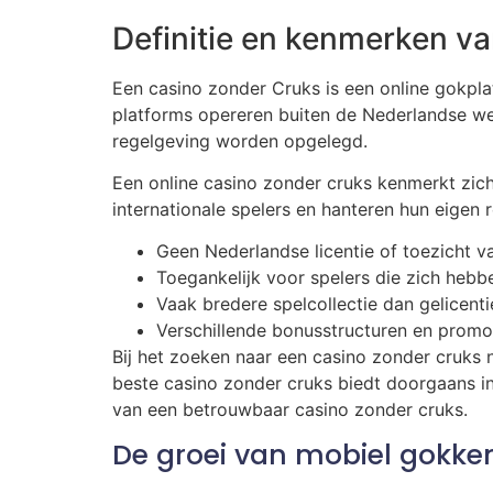
Definitie en kenmerken va
Een casino zonder Cruks is een online gokplat
platforms opereren buiten de Nederlandse we
regelgeving worden opgelegd.
Een online casino zonder cruks kenmerkt zich
internationale spelers en hanteren hun eigen r
Geen Nederlandse licentie of toezicht 
Toegankelijk voor spelers die zich hebb
Vaak bredere spelcollectie dan gelicent
Verschillende bonusstructuren en promo
Bij het zoeken naar een casino zonder cruks n
beste casino zonder cruks biedt doorgaans int
van een betrouwbaar casino zonder cruks.
De groei van mobiel gokke