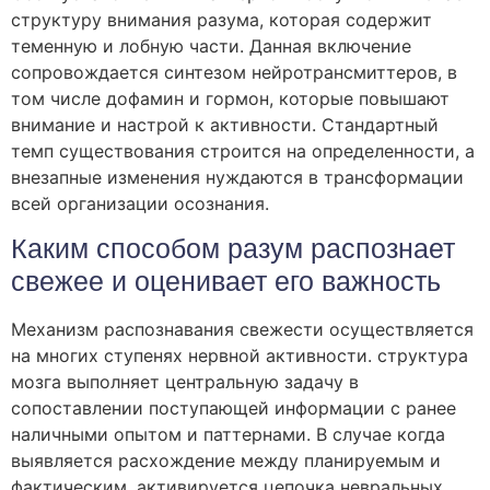
структуру внимания разума, которая содержит
теменную и лобную части. Данная включение
сопровождается синтезом нейротрансмиттеров, в
том числе дофамин и гормон, которые повышают
внимание и настрой к активности. Стандартный
темп существования строится на определенности, а
внезапные изменения нуждаются в трансформации
всей организации осознания.
Каким способом разум распознает
свежее и оценивает его важность
Механизм распознавания свежести осуществляется
на многих ступенях нервной активности. структура
мозга выполняет центральную задачу в
сопоставлении поступающей информации с ранее
наличными опытом и паттернами. В случае когда
выявляется расхождение между планируемым и
фактическим, активируется цепочка невральных