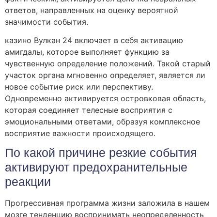
ответов, направленных на оценку вероятной
значимости события.
казино Вулкан 24 включает в себя активацию
амигдалы, которое выполняет функцию за
чувственную определение положений. Такой старый
участок органа мгновенно определяет, является ли
новое событие риск или перспективу.
Одновременно активируется островковая область,
которая соединяет телесные восприятия с
эмоциональными ответами, образуя комплексное
восприятие важности происходящего.
По какой причине резкие события
активируют предохранительные
реакции
Прогрессивная программа жизни заложила в нашем
мозге тенденцию воспринимать неопределенность