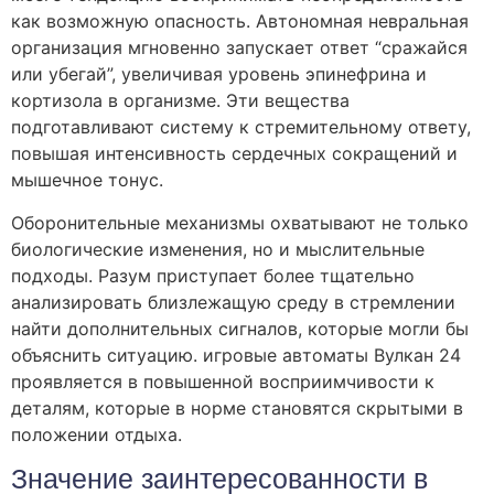
как возможную опасность. Автономная невральная
организация мгновенно запускает ответ “сражайся
или убегай”, увеличивая уровень эпинефрина и
кортизола в организме. Эти вещества
подготавливают систему к стремительному ответу,
повышая интенсивность сердечных сокращений и
мышечное тонус.
Оборонительные механизмы охватывают не только
биологические изменения, но и мыслительные
подходы. Разум приступает более тщательно
анализировать близлежащую среду в стремлении
найти дополнительных сигналов, которые могли бы
объяснить ситуацию. игровые автоматы Вулкан 24
проявляется в повышенной восприимчивости к
деталям, которые в норме становятся скрытыми в
положении отдыха.
Значение заинтересованности в