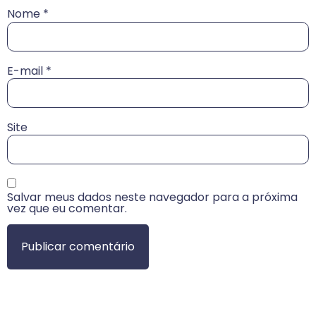
Nome
*
E-mail
*
Site
Salvar meus dados neste navegador para a próxima
vez que eu comentar.