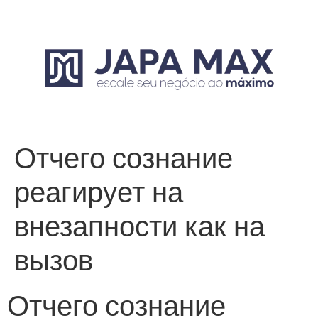
Отчего сознание
реагирует на
внезапности как на
вызов
Отчего сознание