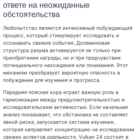
ответе на неожиданные
обстоятельства
Любопытство является интенсивный побуждающий
процесс, который стимулирует исследовать и
осознавать свежие события. Допаминовая
структура разума активируется не только при
приобретении награды, но и при предчувствии
потенциального нахождения или понимания. Этот
механизм преобразует вероятную опасность в
побуждение для изучения и прогресса.
Передняя поясная кора играет важную роль в
гармонизации между предусмотрительностью и
исследовательским активностью. Если начальная
анализ показывает, что обстановка не составляет
явной риска, запускается система изучения,
которая направляет концентрацию на исследовании
свежих аспектов реальности. Vulkan 24 состоит в