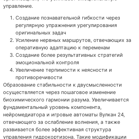
управление.
Создание познавательной гибкости через
регулярную упражнения урегулирования
оригинальных задач
Усиление нервных маршрутов, отвечающих за
оперативную адаптацию к переменам
Создание более результативных стратегий
эмоциональной контроля
Увеличение терпимости к неясности и
противоречивости
Образование стабильности к двусмысленности
осуществляется через пошаговое изменение
биохимического гармонии разума. Увеличивается
фундаментальный уровень компонента,
нейромедиатора и игровые автоматы Вулкан 24,
отвечающего за ослабление волнения, а также
развивается более эффективная структура
управления гидрокортизона. Такие модификации