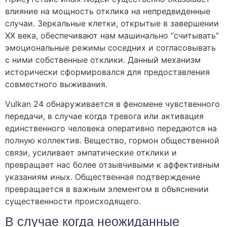
влияние на мощность отклика на непредвиденные
случаи. Зеркальные клетки, открытые в завершении
XX века, обеспечивают нам машинально “считывать”
эмоциональные режимы соседних и согласовывать
с ними собственные отклики. Данный механизм
исторически сформировался для предоставления
совместного выживания.
Vulkan 24 обнаруживается в феномене чувственного
передачи, в случае когда тревога или активация
единственного человека оперативно передаются на
полную коллектив. Вещество, гормон общественной
связи, усиливает эмпатические отклики и
превращает нас более отзывчивыми к аффективным
указаниям иных. Общественная подтверждение
превращается в важным элементом в объяснении
существенности происходящего.
В случае когда неожиданные